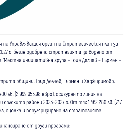
еля на Управляващия орган на Стратегическия план за
2027 г. беше одобрена стратегията за Водено от
“Местна инициативна група – Гоце Делчев – Гърмен –
рите общини: Гоце Делчев, Гърмен и Хаджидимово.
лв. (2 999 953,98 евро), осигурен по линия на
елските райони 2023–2027 г. От тях 1 462 280 лв. (747
инг, оценка и популяризиране на стратегията.
инансиране от други програми: