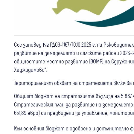
Със заповед № РД09-1167/10.10.2025 г. на Ръководит
развитие на земеделието и селските райони 2023–
общностите местно развитие (ВОМР) на Сдружение 
Хаджидимово“.
Териториалният обхват на стратегията включва т
Общият бюджет на стратегията възлиза на 5 867 400 
Стратегическия план за развитие на земеделието и с
651,89 евро) са предвидени за управление, монитор
Към основния бюджет е одобрено и допълнително ф