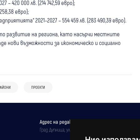
– 420 000 лв. (214 742,59 евро);
258,38 евро);
риятията“ 2021–2027 – 554 459 лв. (283 490,39 евро).
о развитие на региона, като насърчи местните
де нови възможности за икономическо и социално
РАЙОНИ
ПРОЕКТИ
Адрес на редакцията
Град Дупница, ул.''Христо Ботев" 43
Ние използва