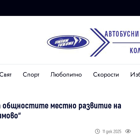
Свят
Спорт
Любопитно
Скорости
Из
т общностите местно развитие на
имово“
11 дек 2025