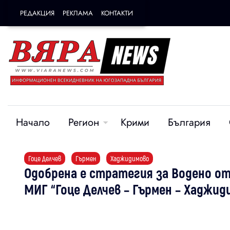
РЕДАКЦИЯ
РЕКЛАМА
КОНТАКТИ
Начало
Регион
Крими
България
Гоце Делчев
Гърмен
Хаджидимово
Одобрена е стратегия за Водено о
МИГ “Гоце Делчев – Гърмен – Хаджид