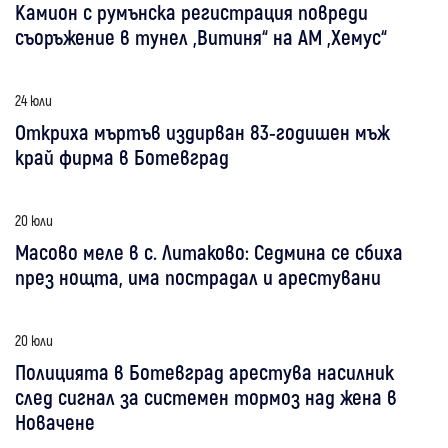
Камион с румънска регистрация повреди
съоръжение в тунел „Витиня“ на АМ „Хемус“
24 юли
Откриха мъртъв издирван 83-годишен мъж
край фирма в Ботевград
20 юли
Масово меле в с. Литаково: Седмина се сбиха
през нощта, има пострадал и арестувани
20 юли
Полицията в Ботевград арестува насилник
след сигнал за системен тормоз над жена в
Новачене