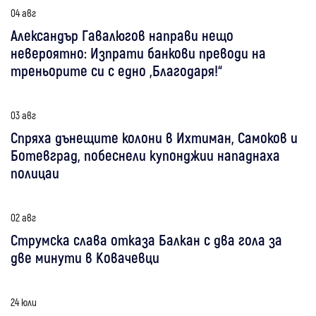
04 авг
Александър Гавалюгов направи нещо
невероятно: Изпрати банкови преводи на
треньорите си с едно „Благодаря!“
03 авг
Спряха дънещите колони в Ихтиман, Самоков и
Ботевград, побеснели купонджии нападнаха
полицаи
02 авг
Струмска слава отказа Балкан с два гола за
две минути в Ковачевци
24 юли