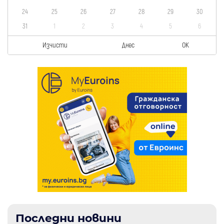
24
25
26
27
28
29
30
31
1
2
3
4
5
6
Изчисти
Днес
OK
Последни новини