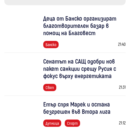
Деца от Банско организират
благотворителен базар в
помощ на Благовест
21:40
Банско
Сенатът на САЩ одобри нов
пакет санкции срещу Русия с
фокус върху енергетиката
21:31
Свят
Етър спря Марек и остана
безгрешен във Втора лига
21:12
Дупница
Спорт