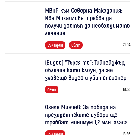
МВнР към Северна Македония:
Ива Михаилова трябва да
получи достъп до необходимото
лечение
21:04
България
Свят
(Видео) "Търся те": Тийнейджър,
облечен като клоун, засне
зловещо видео и уби пенсионер
18:33
Свят
Огнян Минчев: За победа на
президентските избори ще
трябват минимум 1,2 млн. гласа
18:26
България