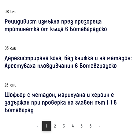
08 юли
Рецидивист измъкна през прозореца
тротинетка от къща в Ботевградско
03 юли
Дерегистрирана кола, без книжка и на метадон:
Арестуваха пловдивчанин в Ботевградско
26 юни
Шофьор с метадон, марихуана и хероин е
задържан при проверка на главен път I-1 в
Ботевград
«
1
2
3
4
5
6
»