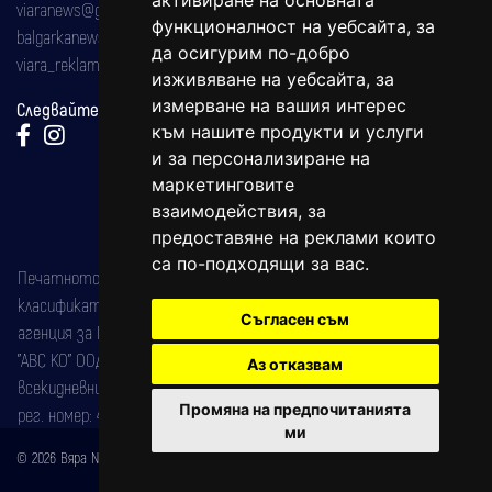
активиране на основната
viaranews@gmail.com
функционалност на уебсайта
,
за
balgarkanews@gmail.com
да осигурим по-добро
viara_reklama@mail.bg
изживяване на уебсайта
,
за
измерване на вашия интерес
Следвайте ни:
към нашите продукти и услуги
и за персонализиране на
маркетинговите
взаимодействия
,
за
предоставяне на реклами които
са по-подходящи за вас
.
Печатното издание на вестника е регистрирано в националния
класификатор на печатните издания (Българска национална
Съгласен съм
агенция за ISSN) под номер: ISSN 1312-4722.
"АВС КО" ООД е притежател на марката: Вяра информационен
Аз отказвам
всекидневник на югозападна България, със свидетелство за марка
Промяна на предпочитанията
рег. номер: 47857/11.05.2004 година.
ми
© 2026 Вяра News Всички права запазени!
Created by
DREAMmedia Creative Studio