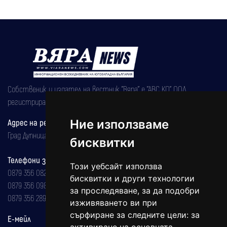
Собственик и издател на вестник "Вяра" е "АВС КО" ООД,
регистрирана на 08.05.2002 година.
Адрес на редакцията
Ние използваме
Град Дупница, ул.''Христо Ботев" 43
бисквитки
Телефони за реклама и абонаменти
Този уебсайт използва
0879 356 082
бисквитки и други технологии
0879 356 098
за проследяване, за да подобри
0879 356 289
изживяването ви при
сърфиране за следните цели:
за
Е-мейл