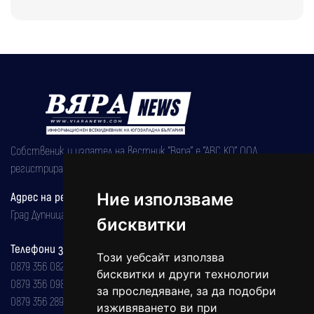
Собственик и издател на вестник "Вяра" е "АВС КО" ООД,
регистрирана на 08.05.2002 година.
Адрес на редакцията
Ние използваме
Град Дупница, ул.''Христо Ботев" 43
бисквитки
Телефони за реклама и абонаменти
Този уебсайт използва
0879 356 082
бисквитки и други технологии
0879 356 098
за проследяване, за да подобри
0879 356 289
изживяването ви при