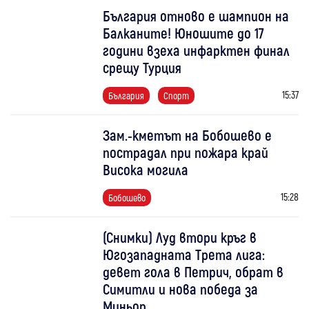
България отново е шампион на
Балканите! Юношите до 17
години взеха инфарктен финал
срещу Турция
15:37
България
Спорт
Зам.-кметът на Бобошево е
пострадал при пожара край
Висока могила
15:28
Бобошево
(Снимки) Луд втори кръг в
Югозападната Трета лига:
девет гола в Петрич, обрат в
Симитли и нова победа за
Миньор