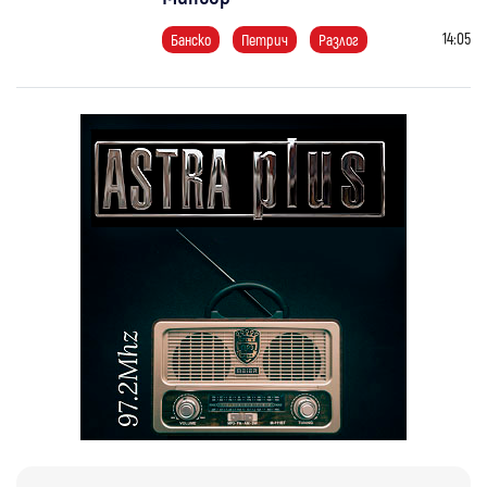
14:05
Банско
Петрич
Разлог