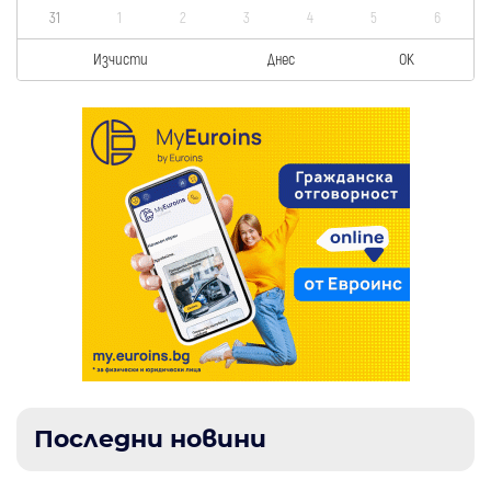
31
1
2
3
4
5
6
Изчисти
Днес
OK
Последни новини