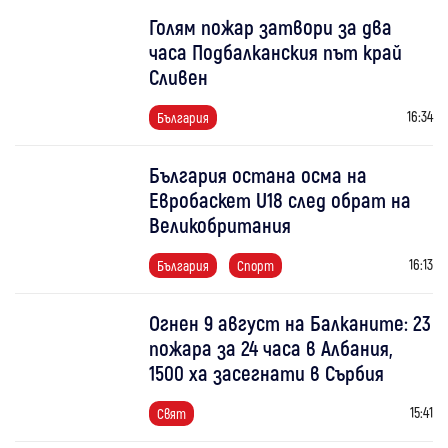
Голям пожар затвори за два
часа Подбалканския път край
Сливен
16:34
България
България остана осма на
Евробаскет U18 след обрат на
Великобритания
16:13
България
Спорт
Огнен 9 август на Балканите: 23
пожара за 24 часа в Албания,
1500 ха засегнати в Сърбия
15:41
Свят