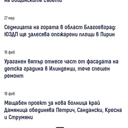
27 мар
Седмицата на гората в област Благоевград:
ЮЗДП ще залесява опожарени площи в Пирин
19 фев
Ураганен вятър отнесе част от фасадата на
детска градина в Илинденци, тече спешен
ремонт
18 фев
Мащабен проект за нова болница край
Дамяница обединява Петрич, Сандански, Кресна
и Струмяни