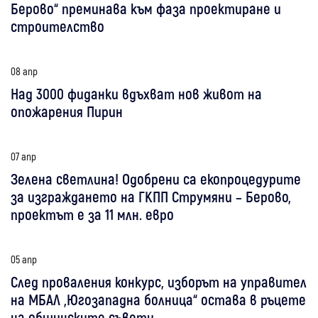
Берово“ преминава към фаза проектиране и
строителство
08 апр
Над 3000 фиданки вдъхват нов живот на
опожарения Пирин
07 апр
Зелена светлина! Одобрени са екопроцедурите
за изграждането на ГКПП Струмяни – Берово,
проектът е за 11 млн. евро
05 апр
След проваления конкурс, изборът на управител
на МБАЛ „Югозападна болница“ остава в ръцете
на общинските съвети