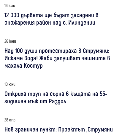
16 юли
12 000 дървета ще бъдат засадени в
опожарения район над с. Илинденци
26 юни
Над 100 души протестираха в Струмяни:
Искаме вода! Жаби запушват чешмите в
махала Костур
10 юни
Откриха труп на сърна в къщата на 55-
годишен мъж от Раздол
28 апр
Нов граничен пункт: Проектът „Струмяни –