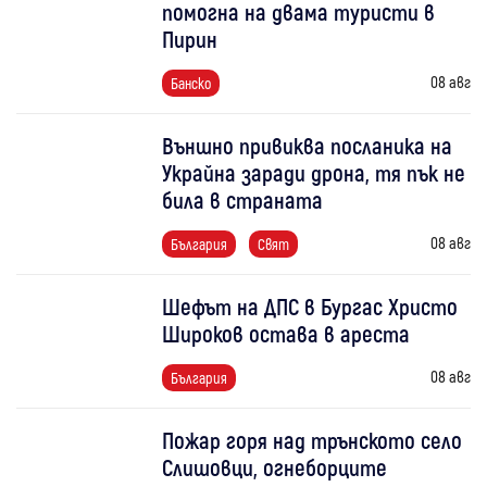
помогна на двама туристи в
Пирин
08 авг
Банско
Външно привиква посланика на
Украйна заради дрона, тя пък не
била в страната
08 авг
България
Свят
Шефът на ДПС в Бургас Христо
Широков остава в ареста
08 авг
България
Пожар горя над трънското село
Слишовци, огнеборците