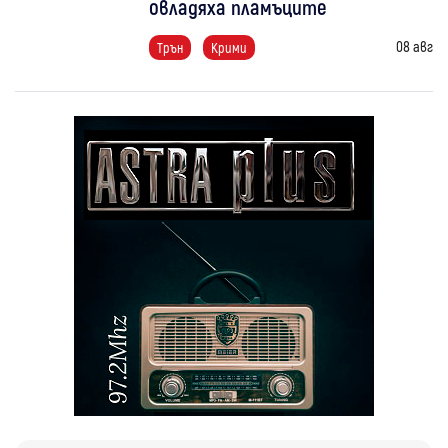
овладяха пламъците
08 авг
Трън
Крими