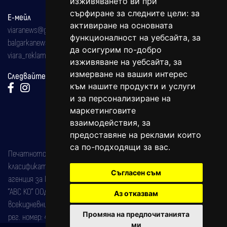
изживяването ви при
сърфиране за следните цели:
за
Е-мейл
активиране на основната
viaranews@gmail.com
функционалност на уебсайта
,
за
balgarkanews@gmail.com
да осигурим по-добро
viara_reklama@mail.bg
изживяване на уебсайта
,
за
измерване на вашия интерес
Следвайте ни:
към нашите продукти и услуги
и за персонализиране на
маркетинговите
взаимодействия
,
за
предоставяне на реклами които
са по-подходящи за вас
.
Печатното издание на вестника е регистрирано в националния
класификатор на печатните издания (Българска национална
Съгласен съм
агенция за ISSN) под номер: ISSN 1312-4722.
"АВС КО" ООД е притежател на марката: Вяра информационен
Аз отказвам
всекидневник на югозападна България, със свидетелство за марка
Промяна на предпочитанията
рег. номер: 47857/11.05.2004 година.
ми