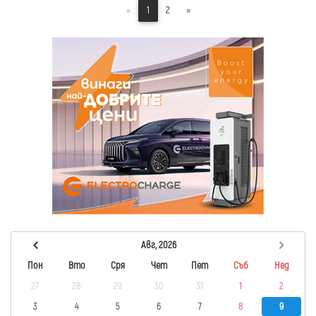
«
1
2
»
Авг, 2026
Пон
Вто
Сря
Чет
Пет
Съб
Нед
27
28
29
30
31
1
2
3
4
5
6
7
8
9