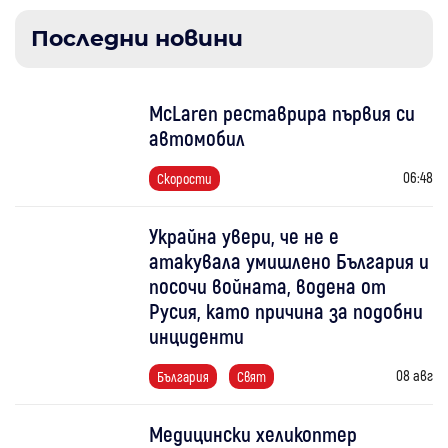
Последни новини
McLaren реставрира първия си
автомобил
06:48
Скорости
Украйна увери, че не е
атакувала умишлено България и
посочи войната, водена от
Русия, като причина за подобни
инциденти
08 авг
България
Свят
Медицински хеликоптер