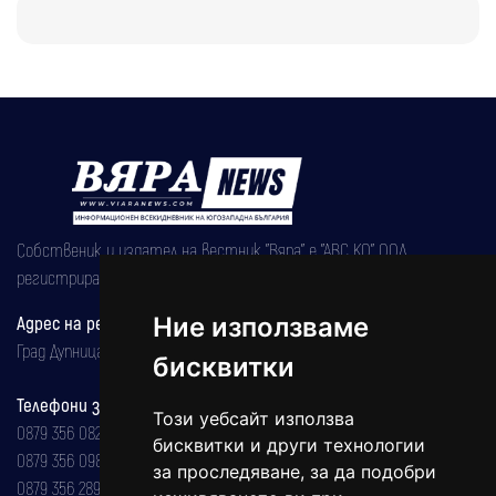
Собственик и издател на вестник "Вяра" е "АВС КО" ООД,
регистрирана на 08.05.2002 година.
Адрес на редакцията
Ние използваме
Град Дупница, ул.''Христо Ботев" 43
бисквитки
Телефони за реклама и абонаменти
Този уебсайт използва
0879 356 082
бисквитки и други технологии
0879 356 098
за проследяване, за да подобри
0879 356 289