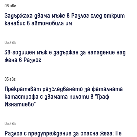
06 авг
Задържаха двама мъже в Разлог след открит
канабис в автомобила им
05 авг
38-годишен мъж е задържан за нападение над
жена в Разлог
05 авг
Прекратяват разследването за фаталната
катастрофа с двамата пилоти в "Граф
Игнатиево"
05 авг
Разлог с предупреждение за опасна жега: Не