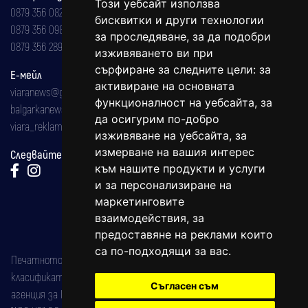
Този уебсайт използва
0879 356 082
бисквитки и други технологии
0879 356 098
за проследяване, за да подобри
0879 356 289
изживяването ви при
сърфиране за следните цели:
за
Е-мейл
активиране на основната
viaranews@gmail.com
функционалност на уебсайта
,
за
balgarkanews@gmail.com
да осигурим по-добро
viara_reklama@mail.bg
изживяване на уебсайта
,
за
измерване на вашия интерес
Следвайте ни:
към нашите продукти и услуги
и за персонализиране на
маркетинговите
взаимодействия
,
за
предоставяне на реклами които
са по-подходящи за вас
.
Печатното издание на вестника е регистрирано в националния
класификатор на печатните издания (Българска национална
Съгласен съм
агенция за ISSN) под номер: ISSN 1312-4722.