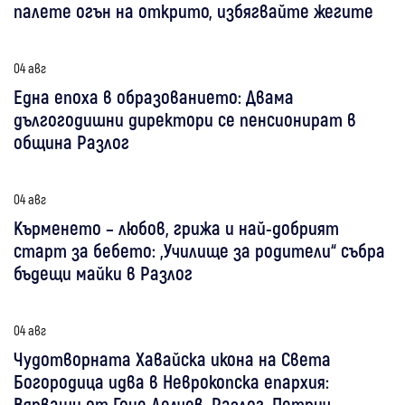
палете огън на открито, избягвайте жегите
04 авг
Една епоха в образованието: Двама
дългогодишни директори се пенсионират в
община Разлог
04 авг
Кърменето – любов, грижа и най-добрият
старт за бебето: „Училище за родители“ събра
бъдещи майки в Разлог
04 авг
Чудотворната Хавайска икона на Света
Богородица идва в Неврокопска епархия:
Вярващи от Гоце Делчев, Разлог, Петрич,