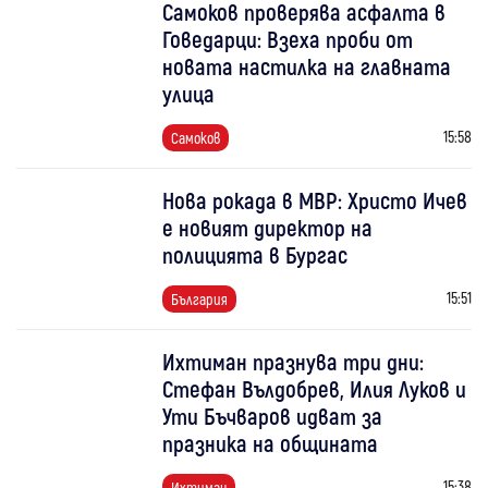
Самоков проверява асфалта в
Говедарци: Взеха проби от
новата настилка на главната
улица
15:58
Самоков
Нова рокада в МВР: Христо Ичев
е новият директор на
полицията в Бургас
15:51
България
Ихтиман празнува три дни:
Стефан Вълдобрев, Илия Луков и
Ути Бъчваров идват за
празника на общината
15:38
Ихтиман