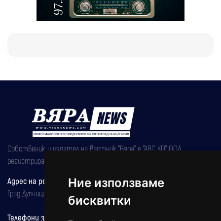
Собственик и издател на вестник "Вяра" е "АВС КО" ООД,
регистрирана на 08.05.2002 година.
Адрес на редакцията
Ние използваме
Град Дупница, ул.''Христо Ботев" 43
бисквитки
Телефони за реклама и абонаменти