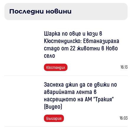
Последни новини
Шарка по овце и кози в
Кюстендилско: Евтаназираха
стадо от 22 животни в Ново
село
16:13
Кюстендил
Заснеха джип да се движи по
аварийната лента в
насрещното на АМ "Тракия"
(Видео)
16:03
България