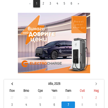
«
1
2
3
4
5
6
»
Авг, 2026
Пон
Вто
Сря
Чет
Пет
Съб
Нед
27
28
29
30
31
1
2
3
4
5
6
7
8
9