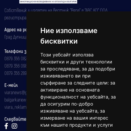
Собственик и издател на вестник "Вяра" е "АВС КО" ООД,
регистрирана на 08.05.2002 година.
Ние използваме
Адрес на редакцията
Град Дупница, ул.''Христо Ботев" 43
бисквитки
Телефони за реклама и абонаменти
Този уебсайт използва
0879 356 082
бисквитки и други технологии
0879 356 098
за проследяване, за да подобри
0879 356 289
изживяването ви при
сърфиране за следните цели:
за
Е-мейл
активиране на основната
viaranews@gmail.com
функционалност на уебсайта
,
за
balgarkanews@gmail.com
да осигурим по-добро
viara_reklama@mail.bg
изживяване на уебсайта
,
за
измерване на вашия интерес
Следвайте ни:
към нашите продукти и услуги