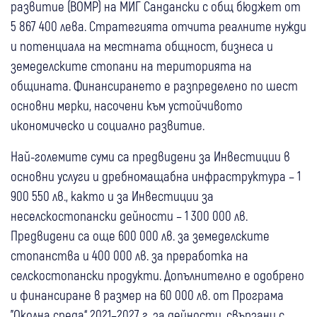
развитие (ВОМР) на МИГ Сандански с общ бюджет от
5 867 400 лева. Стратегията отчита реалните нужди
и потенциала на местната общност, бизнеса и
земеделските стопани на територията на
общината. Финансирането е разпределено по шест
основни мерки, насочени към устойчивото
икономическо и социално развитие.
Най-големите суми са предвидени за Инвестиции в
основни услуги и дребномащабна инфраструктура – 1
900 550 лв., както и за Инвестиции за
неселскостопански дейности – 1 300 000 лв.
Предвидени са още 600 000 лв. за земеделските
стопанства и 400 000 лв. за преработка на
селскостопански продукти. Допълнително е одобрено
и финансиране в размер на 60 000 лв. от Програма
"Околна среда“ 2021–2027 г. за дейности, свързани с