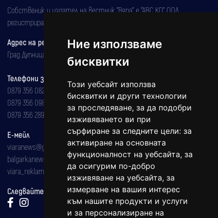
Собственик и издател на вестник "Вяра" е "АВС КО" ООД,
регистрирана на 08.05.2002 година.
Адрес на редакцията
Ние използваме
Град Дупница, ул.''Христо Ботев" 43
бисквитки
Телефони за реклама и абонаменти
Този уебсайт използва
0879 356 082
бисквитки и други технологии
0879 356 098
за проследяване, за да подобри
0879 356 289
изживяването ви при
сърфиране за следните цели:
за
Е-мейл
активиране на основната
viaranews@gmail.com
функционалност на уебсайта
,
за
balgarkanews@gmail.com
да осигурим по-добро
viara_reklama@mail.bg
изживяване на уебсайта
,
за
измерване на вашия интерес
Следвайте ни:
към нашите продукти и услуги
и за персонализиране на