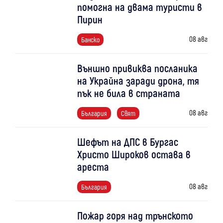
помогна на двама туристи в
Пирин
08 авг
Банско
Външно привиква посланика
на Украйна заради дрона, тя
пък не била в страната
08 авг
България
Свят
Шефът на ДПС в Бургас
Христо Широков остава в
ареста
08 авг
България
Пожар горя над трънското