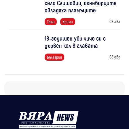
село Слишовци, огнеборците
овладяха пламъците
08 авг
Трън
Крими
18-годишен уби чичо си с
дървен кол в главата
08 авг
България