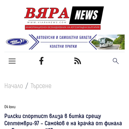
Начало
Търсене
04 юни
Рилски спортист влиза в битка срещу
Септември-97 – Самоков е на крачка от финала