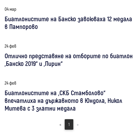
04 мар
Биатлонистите на Банско завоюваха 12 медала
в Пампорово
24 фев
Отлично представяне на отборите по биатлон
„Банско 2019“ и „Пирин“
24 фев
Биатлонистите на „СКБ Стамболово“
впечатлиха на държавното в Юндола, Никол
Митева с 3 златни медала
«
1
»