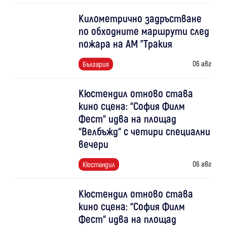
Километрично задръстване
по обходните маршрути след
пожара на АМ "Тракия
06 авг
България
Кюстендил отново става
кино сцена: “София Филм
Фест“ идва на площад
“Велбъжд“ с четири специални
вечери
06 авг
Кюстендил
Кюстендил отново става
кино сцена: “София Филм
Фест“ идва на площад