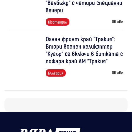
“Велбъжд“ с четири специални
вечери
06 авг
Кюстендил
Огнен фронт край “Тракия“:
Втори военен хеликоптер
“Кугър“ се включи в битката с
пожара край АМ “Тракия“
06 авг
България