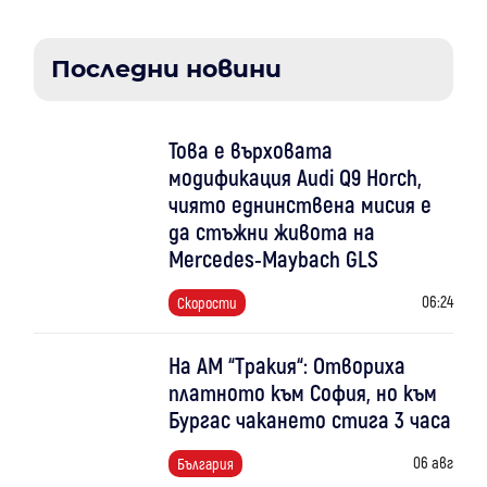
Последни новини
Това е върховата
модификация Audi Q9 Horch,
чиято еднинствена мисия е
да стъжни живота на
Mercedes-Maybach GLS
06:24
Скорости
На АМ “Тракия“: Отвориха
платното към София, но към
Бургас чакането стига 3 часа
06 авг
България