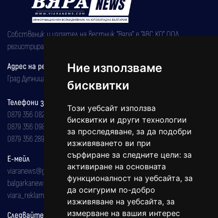
Собственик и издател на вестник "Вяра" е "АВС КО" ООД,
регистрирана на 08.05.2002 година.
Адрес на редакцията
Ние използваме
Град Дупница, ул.''Христо Ботев" 43
бисквитки
Телефони за реклама и абонаменти
Този уебсайт използва
0879 356 082
бисквитки и други технологии
0879 356 098
за проследяване, за да подобри
0879 356 289
изживяването ви при
сърфиране за следните цели:
за
Е-мейл
активиране на основната
viaranews@gmail.com
функционалност на уебсайта
,
за
balgarkanews@gmail.com
да осигурим по-добро
viara_reklama@mail.bg
изживяване на уебсайта
,
за
измерване на вашия интерес
Следвайте ни: