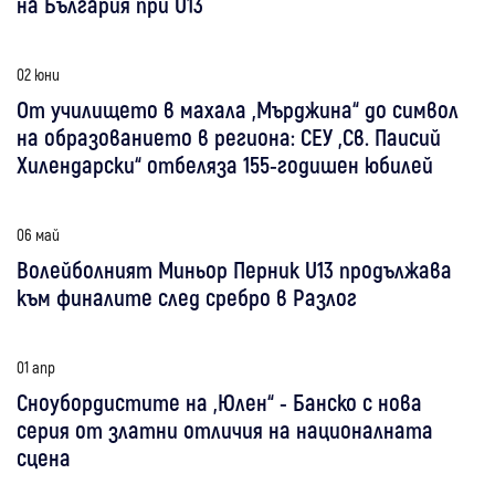
на България при U13
02 юни
От училището в махала „Мърджина“ до символ
на образованието в региона: СЕУ „Св. Паисий
Хилендарски“ отбеляза 155-годишен юбилей
06 май
Волейболният Миньор Перник U13 продължава
към финалите след сребро в Разлог
01 апр
Сноубордистите на „Юлен“ - Банско с нова
серия от златни отличия на националната
сцена