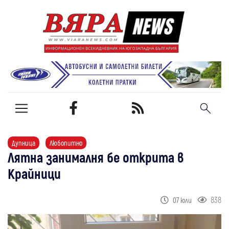
Дупница
Любопитно
Лятна занималня бе открита в
Крайници
838
07 юли