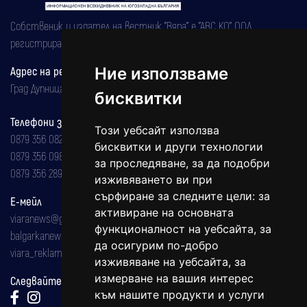
Собственик и издател на вестник "Вяра" е "АВС КО" ООД,
регистрирана на 08.05.2002 година.
Ние използваме
Адрес на редакцията
Град Дупница, ул.''Христо Ботев" 43
бисквитки
Телефони за реклама и абонаменти
Този уебсайт използва
0879 356 082
бисквитки и други технологии
0879 356 098
за проследяване, за да подобри
0879 356 289
изживяването ви при
сърфиране за следните цели:
за
Е-мейл
активиране на основната
viaranews@gmail.com
функционалност на уебсайта
,
за
balgarkanews@gmail.com
да осигурим по-добро
viara_reklama@mail.bg
изживяване на уебсайта
,
за
измерване на вашия интерес
Следвайте ни:
към нашите продукти и услуги