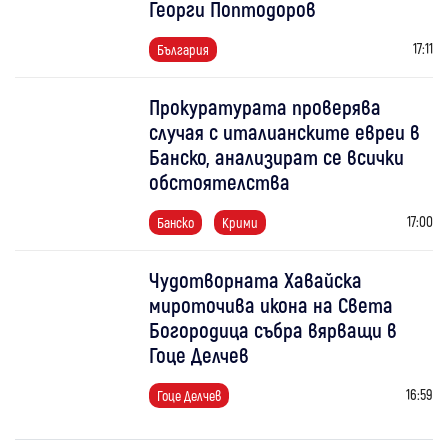
Георги Поптодоров
17:11
България
Прокуратурата проверява
случая с италианските евреи в
Банско, анализират се всички
обстоятелства
17:00
Банско
Крими
Чудотворната Хавайска
мироточива икона на Света
Богородица събра вярващи в
Гоце Делчев
16:59
Гоце Делчев