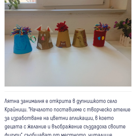
Лятна занималня е открита в дупнишкото село
Крайници. “Началото поставихме с творческо ателие
за изработване на цветни апликации, в което
децата с желание и въображение създадоха своите
фигури“, съобщават от местното читалище