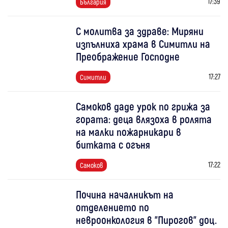
17:39
България
С молитва за здраве: Миряни
изпълниха храма в Симитли на
Преображение Господне
17:27
Симитли
Самоков даде урок по грижа за
гората: деца влязоха в ролята
на малки пожарникари в
битката с огъня
17:22
Самоков
Почина началникът на
отделението по
невроонкология в "Пирогов" доц.