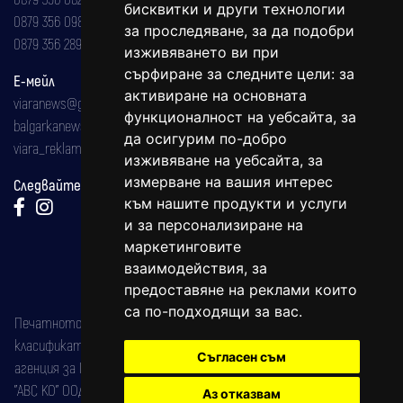
бисквитки и други технологии
0879 356 098
за проследяване, за да подобри
0879 356 289
изживяването ви при
сърфиране за следните цели:
за
Е-мейл
активиране на основната
viaranews@gmail.com
функционалност на уебсайта
,
за
balgarkanews@gmail.com
да осигурим по-добро
viara_reklama@mail.bg
изживяване на уебсайта
,
за
измерване на вашия интерес
Следвайте ни:
към нашите продукти и услуги
и за персонализиране на
маркетинговите
взаимодействия
,
за
предоставяне на реклами които
са по-подходящи за вас
.
Печатното издание на вестника е регистрирано в националния
класификатор на печатните издания (Българска национална
Съгласен съм
агенция за ISSN) под номер: ISSN 1312-4722.
"АВС КО" ООД е притежател на марката: Вяра информационен
Аз отказвам