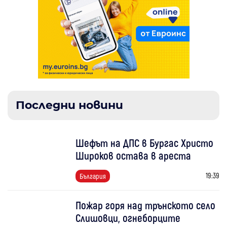
Последни новини
Шефът на ДПС в Бургас Христо
Широков остава в ареста
19:39
България
Пожар горя над трънското село
Слишовци, огнеборците