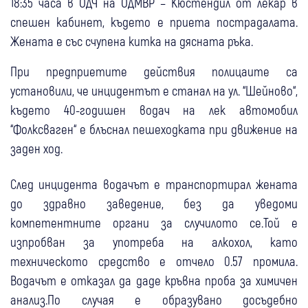
18:35 часа в ОДЧ на ОДМВР – Кюстендил от лекар в
спешен кабинет, където е приета пострадалата.
Жената е със счупена китка на дясната ръка.
При предприетите действия полицаите са
установили, че инцидентът е станал на ул. “Шейново“,
където 40-годишен водач на лек автомобил
“Фолксваген“ е блъснал пешеходката при движение на
заден ход.
След инцидента водачът е транспортирал жената
до здравно заведение, без да уведоми
компетентните органи за случилото се.Той е
изпробван за употреба на алкохол, като
техническото средство е отчело 0.57 промила.
Водачът е отказал да даде кръвна проба за химичен
анализ.По случая е образувано досъдебно