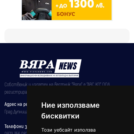
Собственик и издател на вестник "Вяра" е "АВС КО" ООД,
регистрирана на 08.05.2002 година.
Ние използваме
Адрес на редакцията
Град Дупница, ул.''Христо Ботев" 43
бисквитки
Телефони за реклама и абонаменти
Този уебсайт използва
0879 356 082