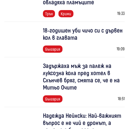
овладяха пламъците
19:33
Трън
Крими
18-годишен уби чичо си с дървен
кол в главата
19:09
България
Задържаха мъж за палеж на
луксозна кола пред хотел в
Слънчев бряг, смята се, че е на
Митьо Очите
18:51
България
Надежда Нейнски: Най-важният
въпрос е не чий е дронът, а