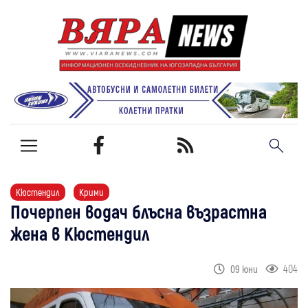
Кюстендил
Крими
Почерпен водач блъсна възрастна
жена в Кюстендил
404
09 юни