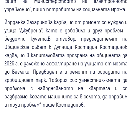
сайт на Министерството на електронното
управление“, пише потребител на социалната мрежа.
Йорданка Захаринова казва, че от ремонт се нуждае и
улица “Джубрена“, като е добавила и друг проблем –
бездомни кучета.В отговор, председателят на
Общинския съвет в Дупница Костадин Костадинов
казва, че в капиталовата програма на общината за
2026 г. е заложено асфалтиране на улицата от моста
до Беглика. Предвиден е и ремонт на оградата на
гробищният парк. “Говорих със заместник-кмета за
проблема с наводняването на квартала и се
разбрахме, когато машините са в селото, да оправим
и този проблем“, пише Костадинов.