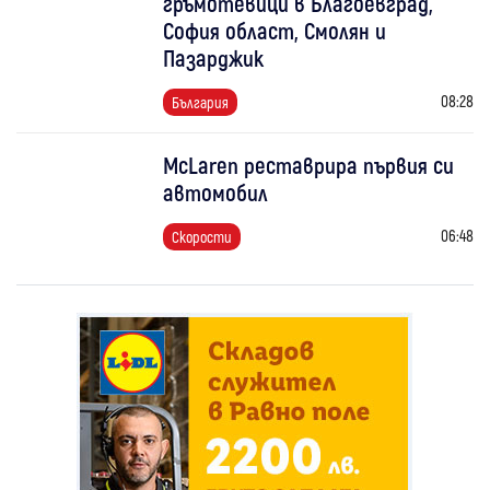
гръмотевици в Благоевград,
София област, Смолян и
Пазарджик
08:28
България
McLaren реставрира първия си
автомобил
06:48
Скорости