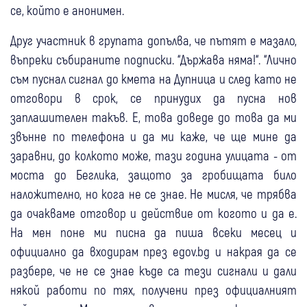
се, който е анонимен.
Друг участник в групата допълва, че пътят е мазало,
въпреки събираните подписки. “Държава няма!“. “Лично
съм пуснал сигнал до кмета на Дупница и след като не
отговори в срок, се принудих да пусна нов
заплашителен такъв. Е, това доведе до това да ми
звънне по телефона и да ми каже, че ще мине да
заравни, до колкото може, тази година улицата - от
моста до Беглика, защото за гробищата било
наложително, но кога не се знае. Не мисля, че трябва
да очакваме отговор и действие от когото и да е.
На мен поне ми писна да пиша всеки месец и
официално да входирам през egov.bg и накрая да се
разбере, че не се знае къде са тези сигнали и дали
някой работи по тях, получени през официалният