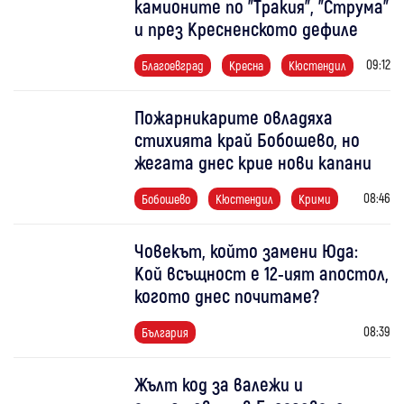
камионите по "Тракия", "Струма"
и през Кресненското дефиле
09:12
Благоевград
Кресна
Кюстендил
Пожарникарите овладяха
стихията край Бобошево, но
жегата днес крие нови капани
08:46
Бобошево
Кюстендил
Крими
Човекът, който замени Юда:
Кой всъщност е 12-ият апостол,
когото днес почитаме?
08:39
България
Жълт код за валежи и