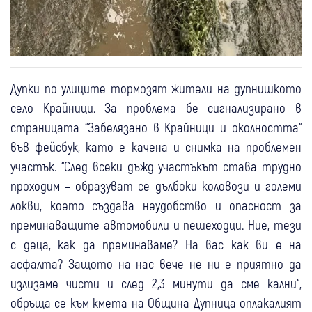
Дупки по улиците тормозят жители на дупнишкото
село Крайници. За проблема бе сигнализирано в
страницата “Забелязано в Крайници и околността“
във фейсбук, като е качена и снимка на проблемен
участък. “След всеки дъжд участъкът става трудно
проходим – образуват се дълбоки коловози и големи
локви, което създава неудобство и опасност за
преминаващите автомобили и пешеходци. Ние, тези
с деца, как да преминаваме? На вас как ви е на
асфалта? Защото на нас вече не ни е приятно да
излизаме чисти и след 2,3 минути да сме кални“,
обръща се към кмета на Община Дупница оплакалият