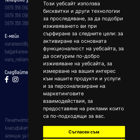
Този уебсайт използва
0879 356 082
бисквитки и други технологии
0879 356 098
за проследяване, за да подобри
0879 356 289
изживяването ви при
сърфиране за следните цели:
за
Е-мейл
активиране на основната
viaranews@gmail.com
функционалност на уебсайта
,
за
balgarkanews@gmail.com
да осигурим по-добро
viara_reklama@mail.bg
изживяване на уебсайта
,
за
измерване на вашия интерес
Следвайте ни:
към нашите продукти и услуги
и за персонализиране на
маркетинговите
взаимодействия
,
за
предоставяне на реклами които
са по-подходящи за вас
.
Печатното издание на вестника е регистрирано в националния
класификатор на печатните издания (Българска национална
Съгласен съм
агенция за ISSN) под номер: ISSN 1312-4722.