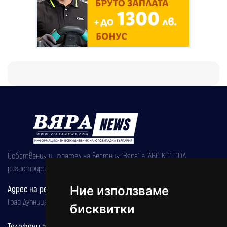
Собственик и издател на вестник "Вяра" е "АВС КО" ООД,
регистрирана на 08.05.2002 година.
Ние използваме
Адрес на редакцията
Град Дупница, ул.''Христо Ботев" 43
бисквитки
Телефони за реклама и абонаменти