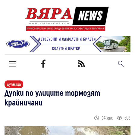
Дупница
Дупки по улиците тормозят
крайничани
503
04 юни