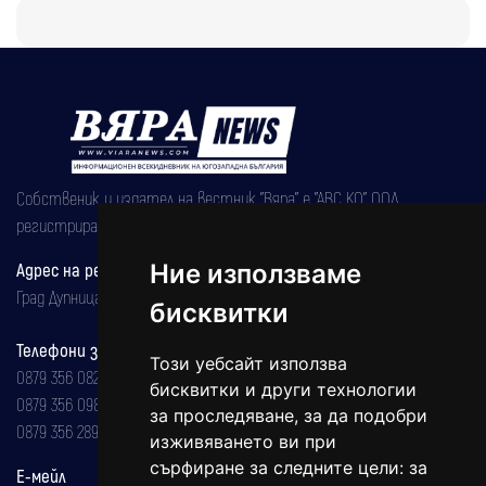
Собственик и издател на вестник "Вяра" е "АВС КО" ООД,
регистрирана на 08.05.2002 година.
Адрес на редакцията
Ние използваме
Град Дупница, ул.''Христо Ботев" 43
бисквитки
Телефони за реклама и абонаменти
Този уебсайт използва
0879 356 082
бисквитки и други технологии
0879 356 098
за проследяване, за да подобри
0879 356 289
изживяването ви при
сърфиране за следните цели:
за
Е-мейл