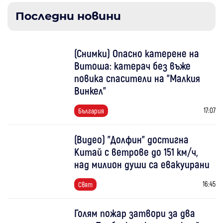
Последни новини
(Снимки) Опасно катерене на
Витоша: катерач без въже
повика спасители на "Малкия
Винкел"
17:07
България
(Видео) "Долфин" достигна
Китай с ветрове до 151 км/ч,
над милион души са евакуирани
16:45
Свят
Голям пожар затвори за два