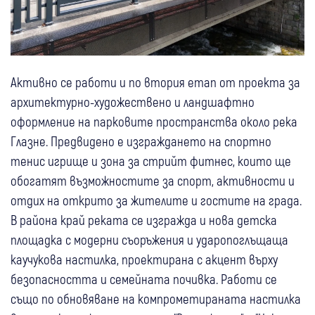
Активно се работи и по втория етап от проекта за
архитектурно-художествено и ландшафтно
оформление на парковите пространства около река
Глазне. Предвидено е изграждането на спортно
тенис игрище и зона за стрийт фитнес, които ще
обогатят възможностите за спорт, активности и
отдих на открито за жителите и гостите на града.
В района край реката се изгражда и нова детска
площадка с модерни съоръжения и ударопоглъщаща
каучукова настилка, проектирана с акцент върху
безопасността и семейната почивка. Работи се
също по обновяване на компрометираната настилка