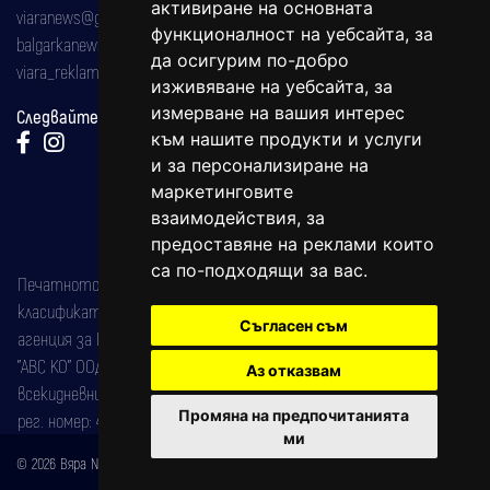
активиране на основната
viaranews@gmail.com
функционалност на уебсайта
,
за
balgarkanews@gmail.com
да осигурим по-добро
viara_reklama@mail.bg
изживяване на уебсайта
,
за
измерване на вашия интерес
Следвайте ни:
към нашите продукти и услуги
и за персонализиране на
маркетинговите
взаимодействия
,
за
предоставяне на реклами които
са по-подходящи за вас
.
Печатното издание на вестника е регистрирано в националния
класификатор на печатните издания (Българска национална
Съгласен съм
агенция за ISSN) под номер: ISSN 1312-4722.
"АВС КО" ООД е притежател на марката: Вяра информационен
Аз отказвам
всекидневник на югозападна България, със свидетелство за марка
Промяна на предпочитанията
рег. номер: 47857/11.05.2004 година.
ми
© 2026 Вяра News Всички права запазени!
Created by
DREAMmedia Creative Studio