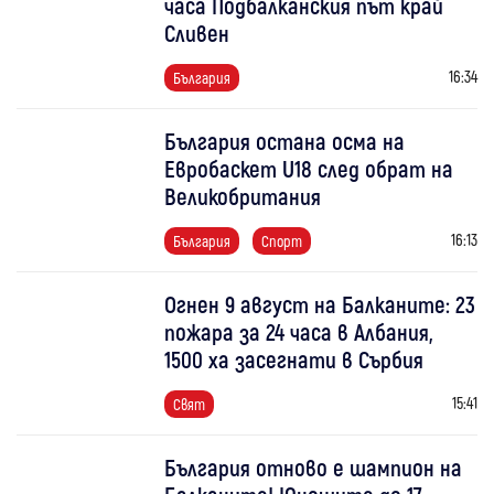
часа Подбалканския път край
Сливен
16:34
България
България остана осма на
Евробаскет U18 след обрат на
Великобритания
16:13
България
Спорт
Огнен 9 август на Балканите: 23
пожара за 24 часа в Албания,
1500 ха засегнати в Сърбия
15:41
Свят
България отново е шампион на