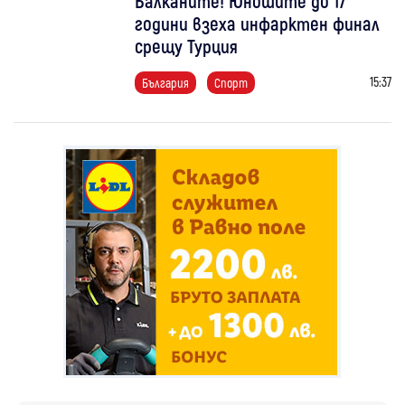
Балканите! Юношите до 17
години взеха инфарктен финал
срещу Турция
15:37
България
Спорт