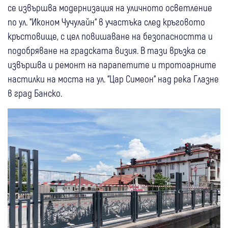
се извършва модернизация на уличното осветление
по ул. “Иконом Чучулайн“ в участъка след кръговото
кръстовище, с цел повишаване на безопасността и
подобряване на градската визия. В тази връзка се
извършва и ремонт на парапетите и тротоарните
настилки на моста на ул. “Цар Симеон“ над река Глазне
в град Банско.