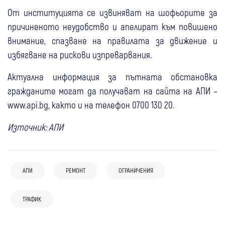
От институцията се извиняват на шофьорите за
причиненото неудобство и апелират към повишено
внимание, спазване на правилата за движение и
избягване на рискови изпреварвания.
Актуална информация за пътната обстановка
гражданите могат да получават на сайта на АПИ –
www.api.bg, както и на телефон 0700 130 20.
Източник: АПИ
06 авг
България
АПИ
РЕМОНТ
ОГРАНИЧЕНИЯ
На АМ “Тракия“: Отвориха платното към
06 авг
България
София, но към Бургас чакането стига 3
06 авг
Самоков
ТРАФИК
06 авг
Дупница
Километрично задръстване по обходните
часа
04 авг
Перник
Самоков променя движението: Започна
Внимание: Тунел “Блатино“ на АМ “Струма“
маршрути след пожара на АМ "Тракия
04 авг
България