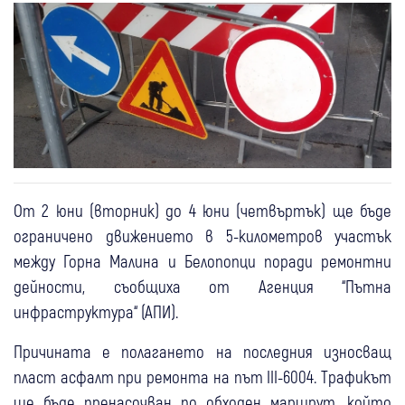
От 2 юни (вторник) до 4 юни (четвъртък) ще бъде
ограничено движението в 5-километров участък
между Горна Малина и Белопопци поради ремонтни
дейности, съобщиха от Агенция “Пътна
инфраструктура“ (АПИ).
Причината е полагането на последния износващ
пласт асфалт при ремонта на път III-6004. Трафикът
ще бъде пренасочван по обходен маршрут, който