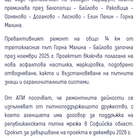
преминава през Белопопци – Байлово – Раковица –
Огняново – Доганово – Лесново – Елин Пелин – Горна
Малина.
Превантивният ремонт на общо 14 км от
третокласния път Горна Малина – Байлово започна
през ноември 2025 г. Проектът включва полагане на
нова асфалтова настилка, маркировка, подобрено
отводняване, както и възстановяване на пътните
знаци и ограничителните системи.
От АПИ посочват, че ремонтните дейности се
изпълняват от пътноподдържащото дружество, с
което агенцията има договор за поддръжка на
републиканската пътна мрежа в Софийска област.
Срокът за завършване на проекта е декември 2026 г.