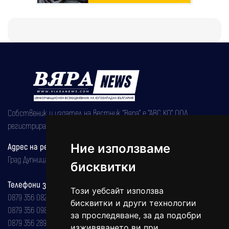
Собственик и издател на вестник "Вяра" е "АВС КО" ООД,
регистрирана на 08.05.2002 година.
Ние използваме
Адрес на редакцията
Град Дупница, ул.''Христо Ботев" 43
бисквитки
Телефони за реклама и абонаменти
Този уебсайт използва
0879 356 082
бисквитки и други технологии
0879 356 098
за проследяване, за да подобри
0879 356 289
изживяването ви при