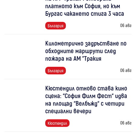
платното към София, но към
Бургас чакането стига 3 часа
06 авг
България
Километрично задръстване по
обходните маршрути след
пожара на АМ "Тракия
06 авг
България
Кюстендил отново става кино
сцена: “София Филм Фест“ идва
на площад “Велбъжд“ с четири
специални вечери
06 авг
Кюстендил