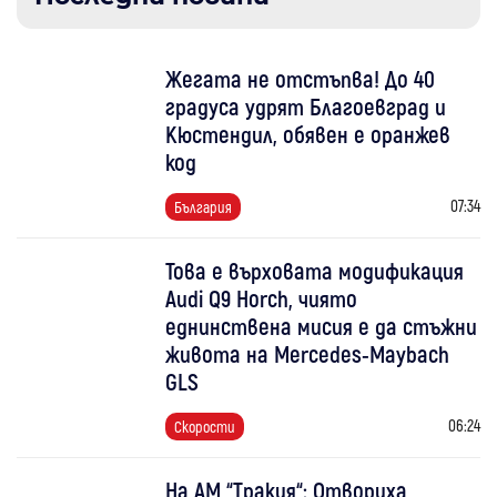
Жегата не отстъпва! До 40
градуса удрят Благоевград и
Кюстендил, обявен е оранжев
код
07:34
България
Това е върховата модификация
Audi Q9 Horch, чиято
еднинствена мисия е да стъжни
живота на Mercedes-Maybach
GLS
06:24
Скорости
На АМ “Тракия“: Отвориха