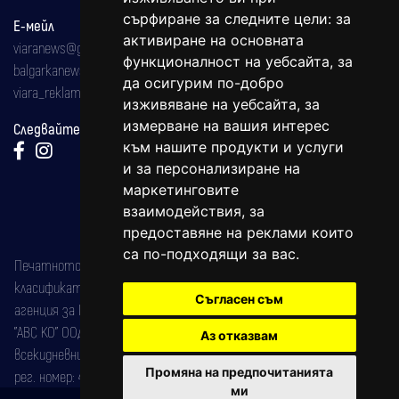
сърфиране за следните цели:
за
Е-мейл
активиране на основната
viaranews@gmail.com
функционалност на уебсайта
,
за
balgarkanews@gmail.com
да осигурим по-добро
viara_reklama@mail.bg
изживяване на уебсайта
,
за
измерване на вашия интерес
Следвайте ни:
към нашите продукти и услуги
и за персонализиране на
маркетинговите
взаимодействия
,
за
предоставяне на реклами които
са по-подходящи за вас
.
Печатното издание на вестника е регистрирано в националния
класификатор на печатните издания (Българска национална
Съгласен съм
агенция за ISSN) под номер: ISSN 1312-4722.
"АВС КО" ООД е притежател на марката: Вяра информационен
Аз отказвам
всекидневник на югозападна България, със свидетелство за марка
Промяна на предпочитанията
рег. номер: 47857/11.05.2004 година.
ми