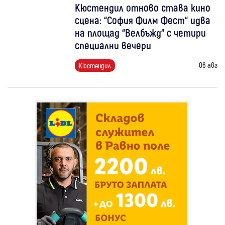
Кюстендил отново става кино
сцена: “София Филм Фест“ идва
на площад “Велбъжд“ с четири
специални вечери
06 авг
Кюстендил