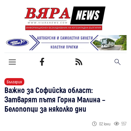
България
Важно за Софийска област:
Затварят пътя Горна Малина –
Белопопци за няколко дни
557
02 юни