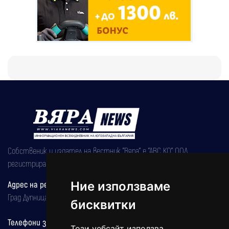
Собственик и издател на вестник "Вяра" е "АВС КО" ООД,
регистрирана на 08.05.2002 година.
Адрес на редакцията
Ние използваме
Град Дупница, ул.''Христо Ботев" 43
бисквитки
Телефони за реклама и абонаменти
Този уебсайт използва