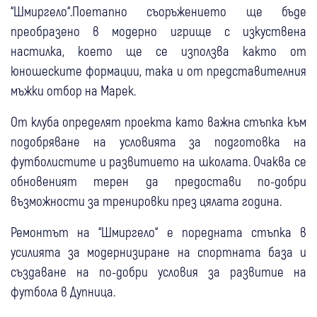
“Шмиргело“.Поетапно съоръжението ще бъде
преобразено в модерно игрище с изкуствена
настилка, което ще се използва както от
юношеските формации, така и от представителния
мъжки отбор на Марек.
От клуба определят проекта като важна стъпка към
подобряване на условията за подготовка на
футболистите и развитието на школата. Очаква се
обновеният терен да предостави по-добри
възможности за тренировки през цялата година.
Ремонтът на “Шмиргело“ е поредната стъпка в
усилията за модернизиране на спортната база и
създаване на по-добри условия за развитие на
футбола в Дупница.