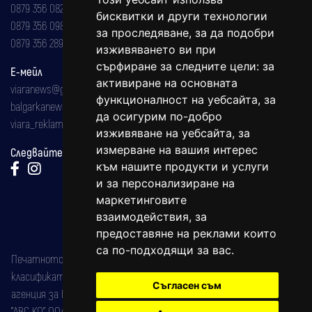
0879 356 082
бисквитки и други технологии
0879 356 098
за проследяване, за да подобри
0879 356 289
изживяването ви при
сърфиране за следните цели:
за
Е-мейл
активиране на основната
viaranews@gmail.com
функционалност на уебсайта
,
за
balgarkanews@gmail.com
да осигурим по-добро
viara_reklama@mail.bg
изживяване на уебсайта
,
за
измерване на вашия интерес
Следвайте ни:
към нашите продукти и услуги
и за персонализиране на
маркетинговите
взаимодействия
,
за
предоставяне на реклами които
са по-подходящи за вас
.
Печатното издание на вестника е регистрирано в националния
класификатор на печатните издания (Българска национална
Съгласен съм
агенция за ISSN) под номер: ISSN 1312-4722.
"АВС КО" ООД е притежател на марката: Вяра информационен