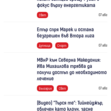
фокус върху енергетиката
07 авг
Свят
Етър спря Марек и остана
безгрешен във Втора лига
07 авг
Дупница
Спорт
МВнР към Северна Македония:
Ива Михаилова трябва да
получи достъп до необходимото
лечение
07 авг
България
Свят
(Видео) "Търся те": Тийнейджър,
облечен като клоун, засне