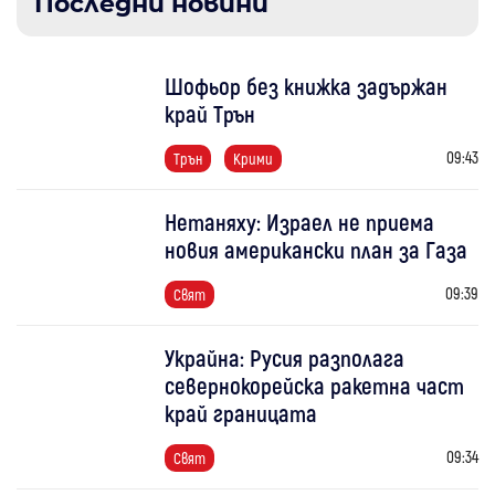
Последни новини
Шофьор без книжка задържан
край Трън
09:43
Трън
Крими
Нетаняху: Израел не приема
новия американски план за Газа
09:39
Свят
Украйна: Русия разполага
севернокорейска ракетна част
край границата
09:34
Свят