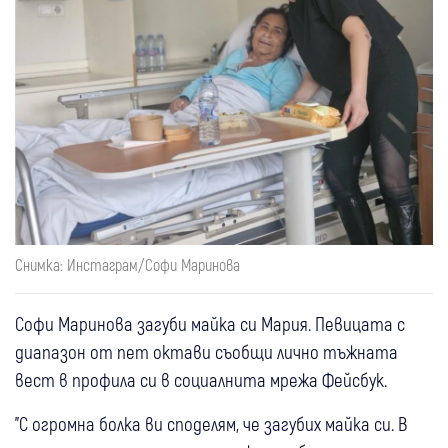
Снимка: Инстаграм/Софи Маринова
Софи Маринова загуби майка си Мария. Певицата с
диапазон от пет октави съобщи лично тъжната
вест в профила си в социалнита мрежа Фейсбук.
"С огромна болка ви споделям, че загубих майка си. В