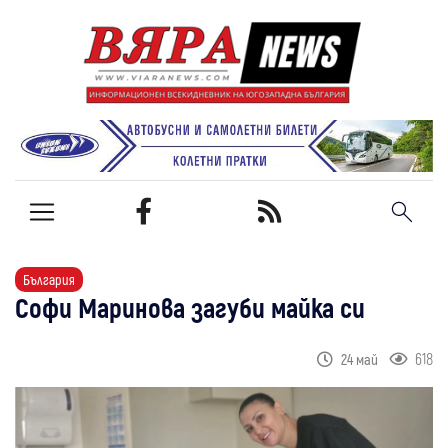
България
Софи Маринова загуби майка си
618
24 май