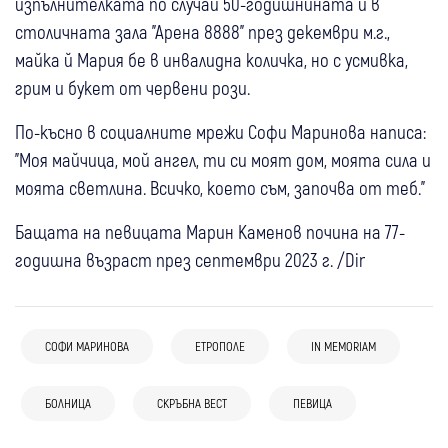
изпълнителката по случай 50-годишнината й в
столичната зала "Арена 8888" през декември м.г.,
майка й Мария бе в инвалидна количка, но с усмивка,
грим и букет от червени рози.
По-късно в социалните мрежи Софи Маринова написа:
"Моя майчица, мой ангел, ти си моят дом, моята сила и
моята светлина. Всичко, което съм, започва от теб."
Бащата на певицата Марин Каменов почина на 77-
годишна възраст през септември 2023 г. /Dir
СОФИ МАРИНОВА
ЕТРОПОЛЕ
IN MEMORIAM
04 авг
Свят
Спорт
05 авг
Перник
Радомир
02 авг
Свят
(Снимки) Последно сбогом с Франко
Почина Лиляна Десова, дарила безценния
02 авг
Банско
БОЛНИЦА
Спорт
СКРЪБНА ВЕСТ
ПЕВИЦА
Откриха тялото на легендарния
Барези: Хиляди фенове и футболни
си архив на Перник
31 юли
Благоевград
Банско категоричен срещу новака
алпинист Нирмал Пурджа след
легенди изпратиха капитана на Милан