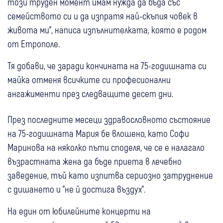
този труден момент имам нужда да бъда със
семейството си и да изпратя най-скъпия човек в
живота ми", написа изпълнителката, която е родом
от Етрополе.
Тя добави, че заради кончината на 75-годишната си
майка отменя всичките си професионални
ангажименти през следващите десет дни.
През последните месеци здравословното състояние
на 75-годишната Мария бе влошено, като Софи
Маринова на няколко пъти споделя, че се е налагало
възрастната жена да бъде приета в лечебно
заведение, тъй като изпитва сериозно затруднение
с дишането и "не й достига въздух".
На един от юбилейните концерти на