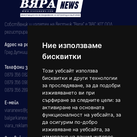
Собственик и издател на вестник "Вяра" е "АВС КО" ООД,
регистрирана на 08.05.2002 година.
Адрес на редакцията
Ние използваме
Град Дупница, ул.''Христо Ботев" 43
бисквитки
Телефони за реклама и абонаменти
Този уебсайт използва
0879 356 082
бисквитки и други технологии
0879 356 098
за проследяване, за да подобри
0879 356 289
изживяването ви при
сърфиране за следните цели:
за
Е-мейл
активиране на основната
viaranews@gmail.com
функционалност на уебсайта
,
за
balgarkanews@gmail.com
да осигурим по-добро
viara_reklama@mail.bg
изживяване на уебсайта
,
за
измерване на вашия интерес