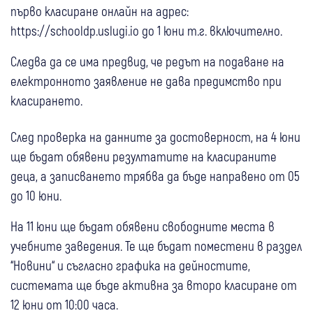
първо класиране онлайн на адрес:
https://schooldp.uslugi.io до 1 юни т.г. включително.
Следва да се има предвид, че редът на подаване на
електронното заявление не дава предимство при
класирането.
След проверка на данните за достоверност, на 4 юни
ще бъдат обявени резултатите на класираните
деца, а записването трябва да бъде направено от 05
до 10 юни.
На 11 юни ще бъдат обявени свободните места в
учебните заведения. Те ще бъдат поместени в раздел
“Новини“ и съгласно графика на дейностите,
системата ще бъде активна за второ класиране от
12 юни от 10:00 часа.