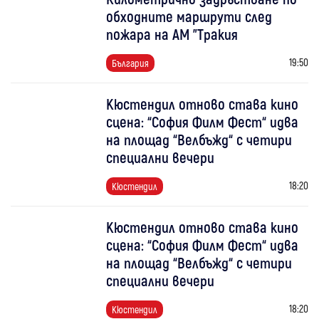
обходните маршрути след
пожара на АМ "Тракия
19:50
България
Кюстендил отново става кино
сцена: “София Филм Фест“ идва
на площад “Велбъжд“ с четири
специални вечери
18:20
Кюстендил
Кюстендил отново става кино
сцена: “София Филм Фест“ идва
на площад “Велбъжд“ с четири
специални вечери
18:20
Кюстендил