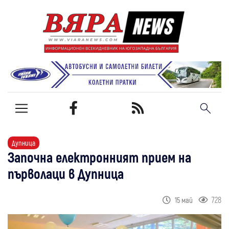
Дупница
Започна електронният прием на
първолаци в Дупница
728
15 май