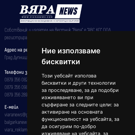
Собственик и издател на вестник "Вяра" е "АВС КО" ООД,
регистрирана на 08.05.2002 година.
Адрес на редакцията
Ние използваме
Град Дупница, ул.''Христо Ботев" 43
бисквитки
Телефони за реклама и абонаменти
Този уебсайт използва
0879 356 082
бисквитки и други технологии
0879 356 098
за проследяване, за да подобри
0879 356 289
изживяването ви при
сърфиране за следните цели:
за
Е-мейл
активиране на основната
viaranews@gmail.com
функционалност на уебсайта
,
за
balgarkanews@gmail.com
да осигурим по-добро
viara_reklama@mail.bg
изживяване на уебсайта
,
за