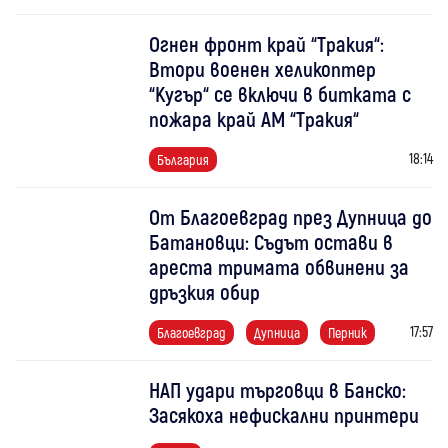
Огнен фронт край “Тракия“:
Втори военен хеликоптер
“Кугър“ се включи в битката с
пожара край АМ “Тракия“
18:14
България
От Благоевград през Дупница до
Батановци: Съдът остави в
ареста тримата обвинени за
дръзкия обир
17:57
Благоевград
Дупница
Перник
НАП удари търговци в Банско:
Засякоха нефискални принтери