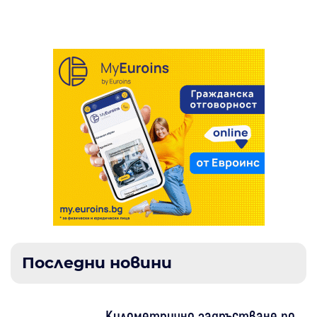
“Бистрица“ в Дупница
Последни новини
Километрично задръстване по