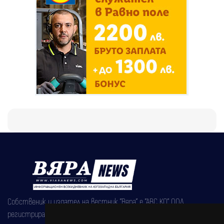
Собственик и издател на вестник "Вяра" е "АВС КО" ООД,
регистрирана на 08.05.2002 година.