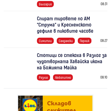
08:31
България
Спират тировете по АМ
“Струма“ и Кресненското
дефиле в пиковите часове
08:27
Симитли
Сандански
Перник
Стотици се стекоха в Разлог за
чудотворната Хавайска икона
на Божията Майка
08:10
Разлог
Любопитно