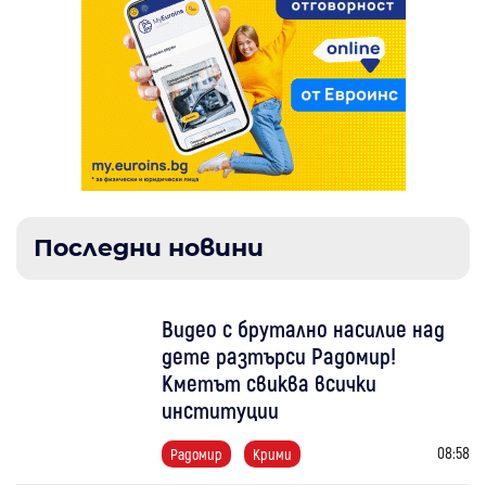
Последни новини
Видео с брутално насилие над
дете разтърси Радомир!
Кметът свиква всички
институции
08:58
Радомир
Крими