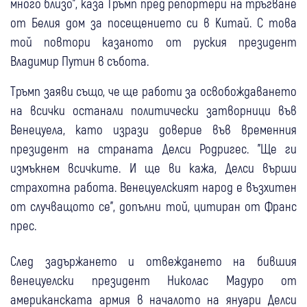
много близо", каза Тръмп пред репортери на тръгване
от Белия дом за посещението си в Китай. С това
той повтори казаното от руския президент
Владимир Путин в събота.
Тръмп заяви също, че ще работи за освобождаването
на всички останали политически затворници във
Венецуела, като изрази доверие във временния
президент на страната Делси Родригес. "Ще ги
измъкнем всичките. И ще ви кажа, Делси върши
страхотна работа. Венецуелският народ е възхитен
от случващото се", допълни той, цитиран от Франс
прес.
След задържането и отвеждането на бившия
венецуелски президент Николас Мадуро от
американската армия в началото на януари Делси