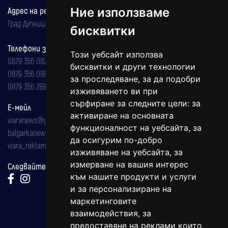
Ние използваме
Адрес на редакцията
Град Дупница, ул.''Христо Ботев" 43
бисквитки
Телефони за реклама и абонаменти
Този уебсайт използва
0879 356 082
бисквитки и други технологии
0879 356 098
за проследяване, за да подобри
0879 356 289
изживяването ви при
сърфиране за следните цели:
за
Е-мейл
активиране на основната
viaranews@gmail.com
функционалност на уебсайта
,
за
balgarkanews@gmail.com
да осигурим по-добро
viara_reklama@mail.bg
изживяване на уебсайта
,
за
измерване на вашия интерес
Следвайте ни:
към нашите продукти и услуги
и за персонализиране на
маркетинговите
взаимодействия
,
за
предоставяне на реклами които