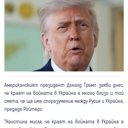
Американският президент Доналд Тръмп заяви днес,
че краят на войната в Украйна е много близо и той
смята, че ще има споразумение между Русия и Украйна,
предаде Ройтерс.
"Наистина мисля, че краят на войната в Украйна е