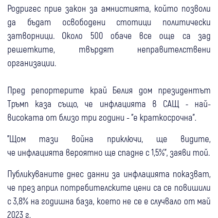
Родригес прие закон за амнистията, който позволи
да бъдат освободени стотици политически
затворници. Около 500 обаче все още са зад
решетките, твърдят неправителствени
организации.
Пред репортерите край Белия дом президентът
Тръмп каза също, че инфлацията в САЩ - най-
високата от близо три години - "е краткосрочна".
"Щом тази война приключи, ще видите,
че инфлацията вероятно ще спадне с 1,5%", заяви той.
Публикуваните днес данни за инфлацията показват,
че през април потребителските цени са се повишили
с 3,8% на годишна база, което не се е случвало от май
2023 г.