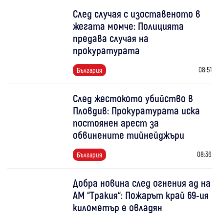
След случая с изоставеното в
жегата момче: Полицията
предава случая на
прокуратурата
08:51
България
След жестокото убийство в
Пловдив: Прокуратурата иска
постоянен арест за
обвинените тийнейджъри
08:36
България
Добра новина след огнения ад на
АМ “Тракия“: Пожарът край 69-ия
километър е овладян