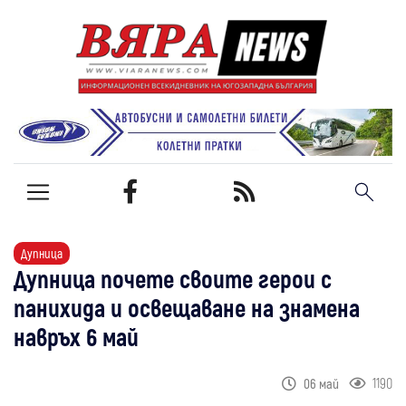
Дупница
Дупница почете своите герои с
панихида и освещаване на знамена
навръх 6 май
1190
06 май