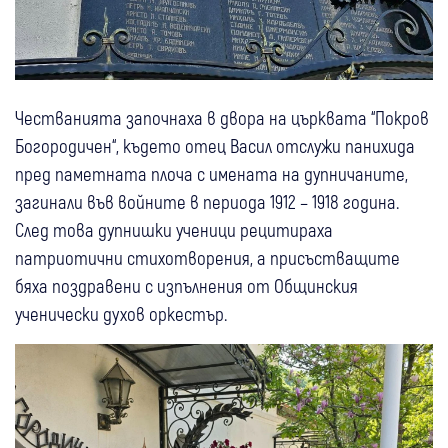
Честванията започнаха в двора на църквата “Покров
Богородичен“, където отец Васил отслужи панихида
пред паметната плоча с имената на дупничаните,
загинали във войните в периода 1912 – 1918 година.
След това дупнишки ученици рецитираха
патриотични стихотворения, а присъстващите
бяха поздравени с изпълнения от Общинския
ученически духов оркестър.