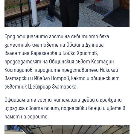
Сред официалните гости на събитието бяха
заместник-кметовете на Община Дупница
Валентина Караганова и Бойко Христов,
председателят на Общинския съвет Костадин
Костадинов, народните представители Николай
Златарски и Ивайло Петров, както и общинският
съветник Шейхриар Златарска.
Официалните гости, читалищни дейци и граждани
изразиха своята почит, поднасяйки венци и цветя в
памет на героите.