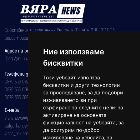
Собственик и издател на вестник "Вяра" е "АВС КО" ООД,
регистрирана на 08.05.2002 година.
Ние използваме
Адрес на редакцията
Град Дупница, ул.''Христо Ботев" 43
бисквитки
Телефони за реклама и абонаменти
Този уебсайт използва
0879 356 082
бисквитки и други технологии
0879 356 098
за проследяване, за да подобри
0879 356 289
изживяването ви при
сърфиране за следните цели:
за
Е-мейл
активиране на основната
viaranews@gmail.com
функционалност на уебсайта
,
за
balgarkanews@gmail.com
да осигурим по-добро
viara_reklama@mail.bg
изживяване на уебсайта
,
за