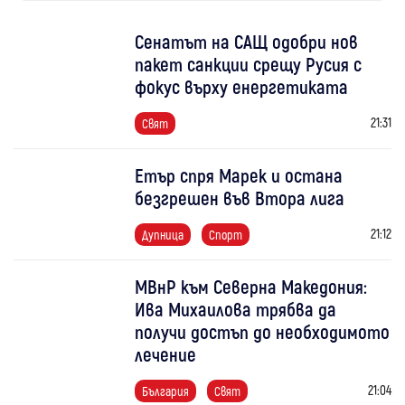
Сенатът на САЩ одобри нов
пакет санкции срещу Русия с
фокус върху енергетиката
21:31
Свят
Етър спря Марек и остана
безгрешен във Втора лига
21:12
Дупница
Спорт
МВнР към Северна Македония:
Ива Михаилова трябва да
получи достъп до необходимото
лечение
21:04
България
Свят