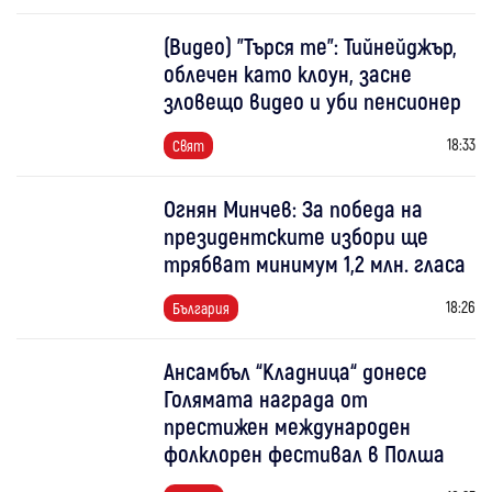
(Видео) "Търся те": Тийнейджър,
облечен като клоун, засне
зловещо видео и уби пенсионер
18:33
Свят
Огнян Минчев: За победа на
президентските избори ще
трябват минимум 1,2 млн. гласа
18:26
България
Ансамбъл “Кладница“ донесе
Голямата награда от
престижен международен
фолклорен фестивал в Полша