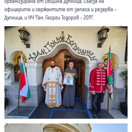
организирана от Община Дупница, Съюза на
офицерите и сержантите от запаса и резерва –
Дупница, и НЧ “Ген. Георги Тодоров – 2011“.