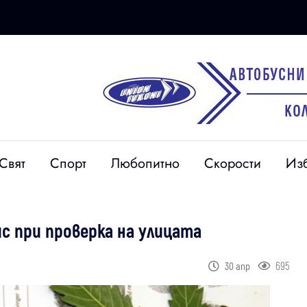
Свят
Спорт
Любопитно
Скорости
Из
с при проверка на улицата
695
30 апр