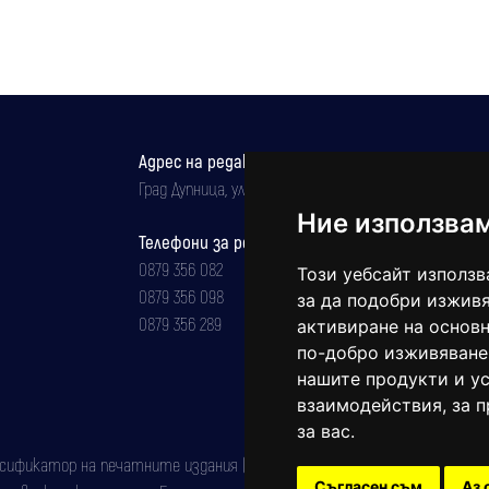
Адрес на редакцията
Град Дупница, ул.''Христо Ботев" 43
Ние използва
Телефони за реклама и абонаменти
0879 356 082
Този уебсайт използв
0879 356 098
за да подобри изживя
0879 356 289
активиране на основн
по-добро изживяване
нашите продукти и ус
взаимодействия
,
за 
за вас
.
фикатор на печатните издания (Българска национална агенция за ISSN)
Съгласен съм
Аз 