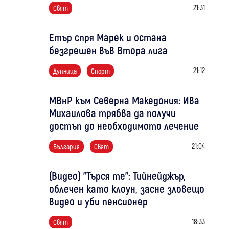
21:31
Свят
Етър спря Марек и остана
безгрешен във Втора лига
21:12
Дупница
Спорт
МВнР към Северна Македония: Ива
Михаилова трябва да получи
достъп до необходимото лечение
21:04
България
Свят
(Видео) "Търся те": Тийнейджър,
облечен като клоун, засне зловещо
видео и уби пенсионер
18:33
Свят