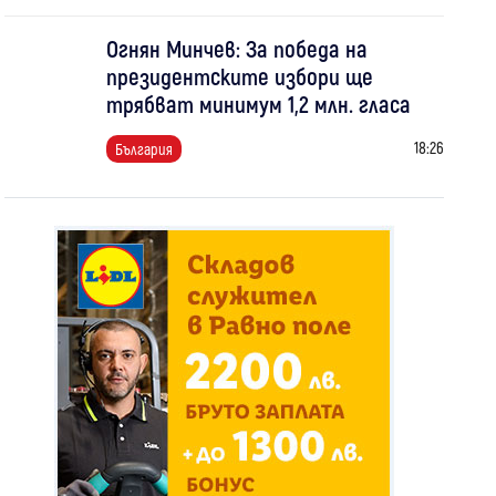
Огнян Минчев: За победа на
президентските избори ще
трябват минимум 1,2 млн. гласа
18:26
България