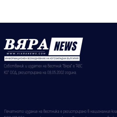
Собственик и издател на вестник "Вяра" е "АВС
КО" ООД, регистрирана на 08.05.2002 година.
Печатното издание на вестника е регистрирано в националния класи