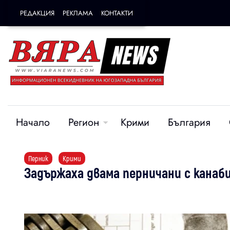
РЕДАКЦИЯ
РЕКЛАМА
КОНТАКТИ
Начало
Регион
Крими
България
Перник
Крими
Задържаха двама перничани с канаби