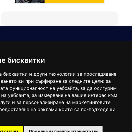
Е-мейл
Следвайте ни:
viaranews@gmail.com
balgarkanews@gmail.com
ме бисквитки
viara_reklama@mail.bg
а бисквитки и други технологии за проследяване,
ването ви при сърфиране за следните цели:
за
ата функционалност на уебсайта
,
за да осигурим
 на уебсайта
,
за измерване на вашия интерес към
луги и за персонализиране на маркетинговите
предоставяне на реклами които са по-подходящи
 под номер: ISSN 1312-4722.
отказвам
Промяна на предпочитанията ми