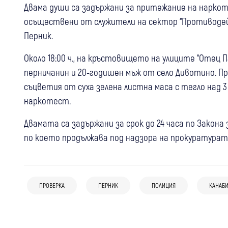
Двама души са задържани за притежание на нарко
осъществени от служители на сектор “Противоде
Перник.
Около 18:00 ч., на кръстовището на улиците “Отец П
перничанин и 20-годишен мъж от село Дивотино. Пр
съцветия от суха зелена листна маса с тегло над 3
наркотест.
Двамата са задържани за срок до 24 часа по Закона
по което продължава под надзора на прокуратурат
17:22
Кюстендил
Крими
Рецидивист остава в ареста за
14:21
Радомир
наркотици и отглеждане на канабис в
ПРОВЕРКА
ПЕРНИК
ПОЛИЦИЯ
КАНАБ
13:11
Петрич
Радомир
Крими
Радомир с извънредни мерки след
Кюстендил
Спипаха непълнолетна от Петрич с
видеото с насилие между деца
канабис