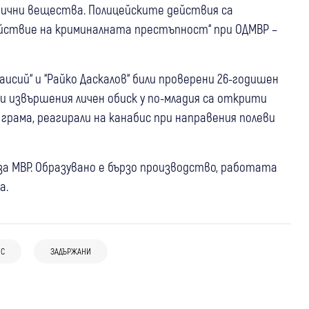
тични вещества. Полицейските действия са
йствие на криминалната престъпност“ при ОДМВР –
аисий“ и “Райко Даскалов“ били проверени 26-годишен
и извършения личен обиск у по-младия са открити
 грама, реагирали на канабис при направения полеви
 за МВР. Образувано е бързо производство, работата
а.
17:00
България
Удар по наркобизнеса в София: Иззеха
13:06
Петрич
Крими
13:18
Петрич
Крими
фентанил, кокаин, метамфетамин,
ИС
ЗАДЪРЖАНИ
Полицията откри 352 килограма
Задържаха домашен насилник от
канабис и над 46 000 евро
канабис край Петрич, разследват
Петрич
незаконно насаждение