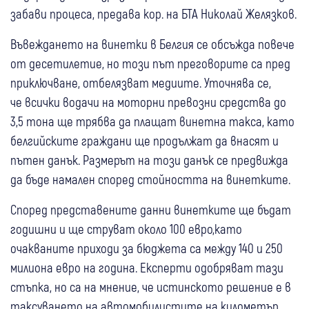
забави процеса, предава кор. на БТА Николай Желязков.
Въвеждането на винетки в Белгия се обсъжда повече
от десетилетие, но този път преговорите са пред
приключване, отбелязват медиите. Уточнява се,
че всички водачи на моторни превозни средства до
3,5 тона ще трябва да плащат винетна такса, като
белгийските граждани ще продължат да внасят и
пътен данък. Размерът на този данък се предвижда
да бъде намален според стойността на винетките.
Според представените данни винетките ще бъдат
годишни и ще струват около 100 евро,като
очакваните приходи за бюджета са между 140 и 250
милиона евро на година. Експерти одобряват тази
стъпка, но са на мнение, че истинското решение е в
таксуването на автомобилистите на километър