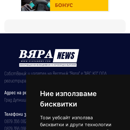
Собственик и издател на вестник "Вяра" е "АВС КО" ООД,
регистрирана на 08.05.2002 година.
Ние използваме
Адрес на редакцията
Град Дупница, ул.''Христо Ботев" 43
бисквитки
Телефони за реклама и абонаменти
Този уебсайт използва
0879 356 082
бисквитки и други технологии
0879 356 098