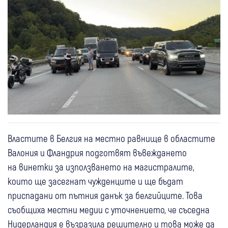
Властите в Белгия на местно равнище в областите
Валония и Фландрия подготвят въвеждането
на винетки за използването на магистралите,
които ще засегнат чужденците и ще бъдат
приспадани от пътния данък за белгийците. Това
съобщиха местни медии с уточнението, че съседна
Нидерландия е възразила решително и това може да