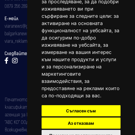
за проследяване, за да подобри
0879 356 289
изживяването ви при
сърфиране за следните цели:
за
Е-мейл
активиране на основната
viaranews@gmail.com
функционалност на уебсайта
,
за
balgarkanews@gmail.com
да осигурим по-добро
viara_reklama@mail.bg
изживяване на уебсайта
,
за
измерване на вашия интерес
Следвайте ни:
към нашите продукти и услуги
и за персонализиране на
маркетинговите
взаимодействия
,
за
предоставяне на реклами които
са по-подходящи за вас
.
Печатното издание на вестника е регистрирано в националния
класификатор на печатните издания (Българска национална
Съгласен съм
агенция за ISSN) под номер: ISSN 1312-4722.
"АВС КО" ООД е притежател на марката: Вяра информационен
Аз отказвам
всекидневник на югозападна България, със свидетелство за марка