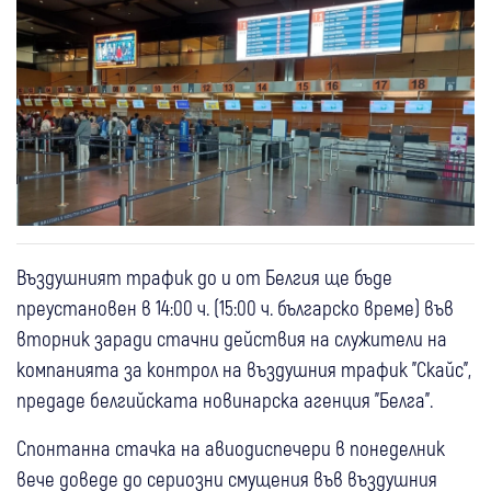
Въздушният трафик до и от Белгия ще бъде
преустановен в 14:00 ч. (15:00 ч. българско време) във
вторник заради стачни действия на служители на
компанията за контрол на въздушния трафик "Скайс",
предаде белгийската новинарска агенция "Белга".
Спонтанна стачка на авиодиспечери в понеделник
вече доведе до сериозни смущения във въздушния