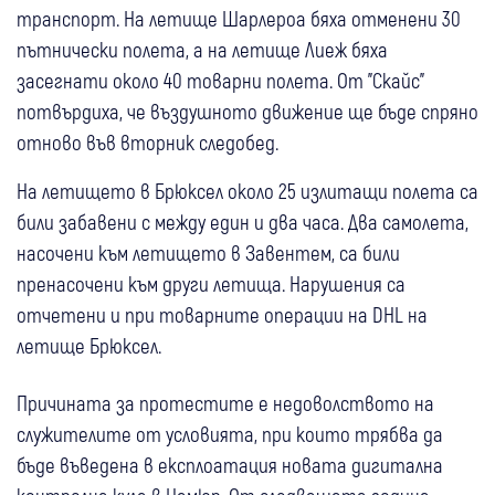
транспорт. На летище Шарлероа бяха отменени 30
пътнически полета, а на летище Лиеж бяха
засегнати около 40 товарни полета. От "Скайс"
потвърдиха, че въздушното движение ще бъде спряно
отново във вторник следобед.
На летището в Брюксел около 25 излитащи полета са
били забавени с между един и два часа. Два самолета,
насочени към летището в Завентем, са били
пренасочени към други летища. Нарушения са
отчетени и при товарните операции на DHL на
летище Брюксел.
Причината за протестите е недоволството на
служителите от условията, при които трябва да
бъде въведена в експлоатация новата дигитална