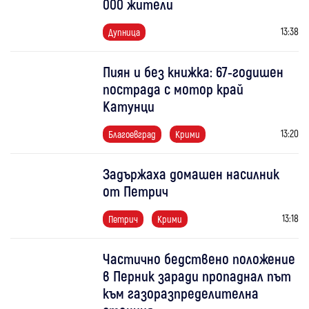
000 жители
13:38
Дупница
Пиян и без книжка: 67-годишен
пострада с мотор край
Катунци
13:20
Благоевград
Крими
Задържаха домашен насилник
от Петрич
13:18
Петрич
Крими
Частично бедствено положение
в Перник заради пропаднал път
към газоразпределителна