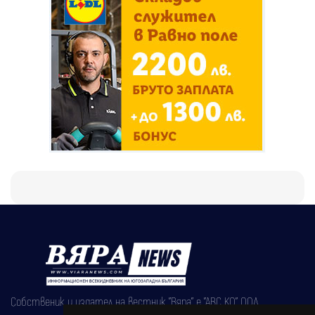
Собственик и издател на вестник "Вяра" е "АВС КО" ООД,