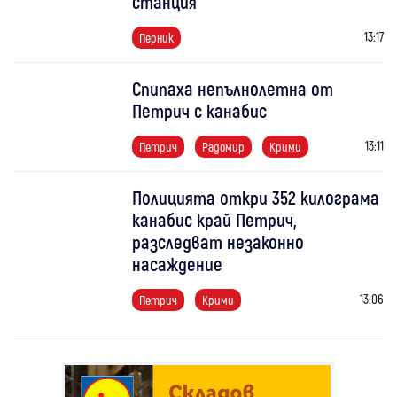
станция
13:17
Перник
Спипаха непълнолетна от
Петрич с канабис
13:11
Петрич
Радомир
Крими
Полицията откри 352 килограма
канабис край Петрич,
разследват незаконно
насаждение
13:06
Петрич
Крими