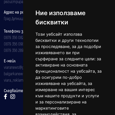
регистрирана на 08.05.2002 година.
Адрес на редакцията
Ние използваме
Град Дупница, ул.''Христо Ботев" 43
бисквитки
Телефони за реклама и абонаменти
Този уебсайт използва
0879 356 082
бисквитки и други технологии
0879 356 098
за проследяване, за да подобри
0879 356 289
изживяването ви при
сърфиране за следните цели:
за
Е-мейл
активиране на основната
viaranews@gmail.com
функционалност на уебсайта
,
за
balgarkanews@gmail.com
да осигурим по-добро
viara_reklama@mail.bg
изживяване на уебсайта
,
за
измерване на вашия интерес
Следвайте ни:
към нашите продукти и услуги
и за персонализиране на
маркетинговите
взаимодействия
,
за