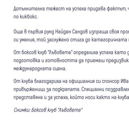
Допълнителна тежест на успеха придава фактът, ч
по кикбокс.
Още в първия рунд Найден Сандов изпраща своя про
си умения, той заслужено стига до категоричната 
От боксов клуб “Лъвовете“ определиха успеха кат
подготовка и готовността да приемаш предизвик
международната сцена.
От клуба благодариха на официалния си спонсор Ива
привърженици за подкрепата. Специални поздравле
представяне и за успеха, който носи както на клуба
Снимки: Боксов клуб “Лъвовете“