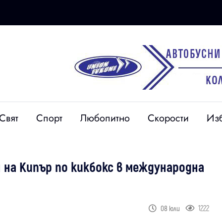
Свят
Спорт
Любопитно
Скорости
Из
на Кипър по кикбокс в международна
1222
08 юли