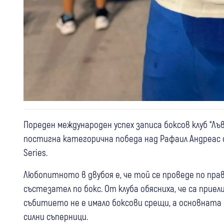
Пореден международен успех записа боксов клуб “Л
постигна категорична победа над Рафаил Андреас 
Series.
Любопитното в двубоя е, че той се проведе по прав
състезател по бокс. От клуба обясниха, че са при
събитието не е имало боксови срещи, а основната 
силни съперници.