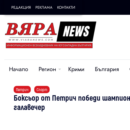
РЕДАКЦИЯ
РЕКЛАМА
КОНТАКТИ
Начало
Регион
Крими
България
Петрич
Спорт
Боксьор от Петрич победи шампион 
галавечер