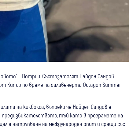
ъвовете“ – Петрич. Състезателят Найден Сандов
от Кипър по време на галавечерта Octagon Summer
илата на кикбокса, въпреки че Найден Сандов е
ели предизвикателството, тъй като в програмата на
цел е натрупване на международен опит и срещи със