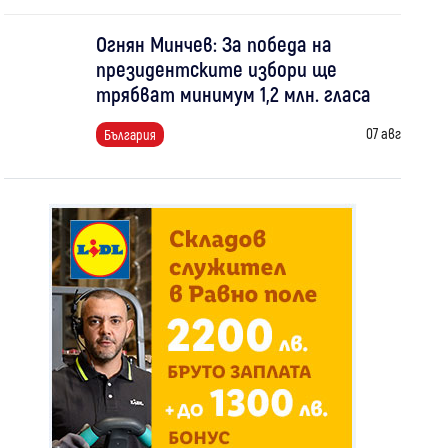
Огнян Минчев: За победа на
президентските избори ще
трябват минимум 1,2 млн. гласа
07 авг
България