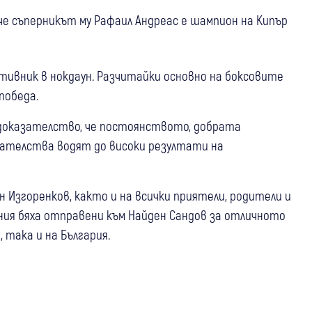
е съперникът му Рафаил Андреас е шампион на Кипър
тивник в нокдаун. Разчитайки основно на боксовите
победа.
о доказателство, че постоянството, добрата
ателства водят до високи резултати на
н Изгоренков, както и на всички приятели, родители и
ния бяха отправени към Найден Сандов за отличното
, така и на България.