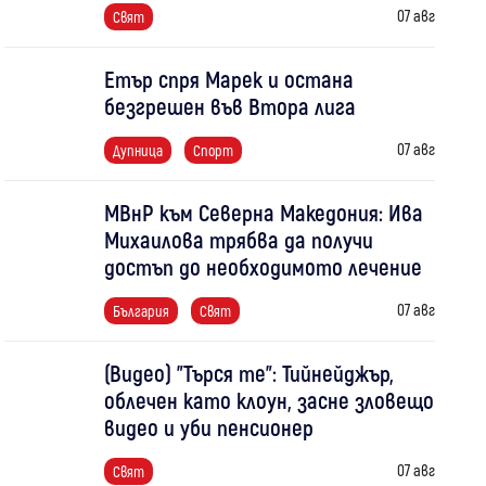
07 авг
Свят
Етър спря Марек и остана
безгрешен във Втора лига
07 авг
Дупница
Спорт
МВнР към Северна Македония: Ива
Михаилова трябва да получи
достъп до необходимото лечение
07 авг
България
Свят
(Видео) "Търся те": Тийнейджър,
облечен като клоун, засне зловещо
видео и уби пенсионер
07 авг
Свят