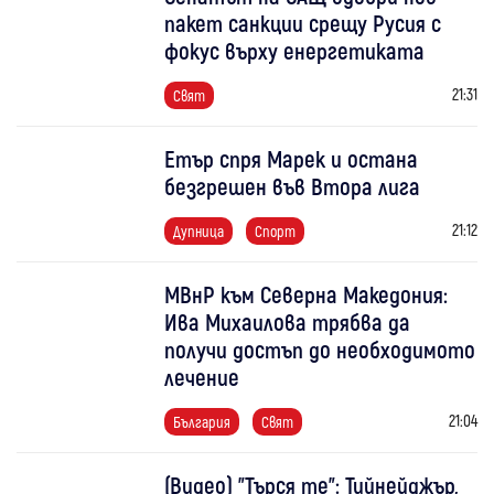
пакет санкции срещу Русия с
фокус върху енергетиката
21:31
Свят
Етър спря Марек и остана
безгрешен във Втора лига
21:12
Дупница
Спорт
МВнР към Северна Македония:
Ива Михаилова трябва да
получи достъп до необходимото
лечение
21:04
България
Свят
(Видео) "Търся те": Тийнейджър,