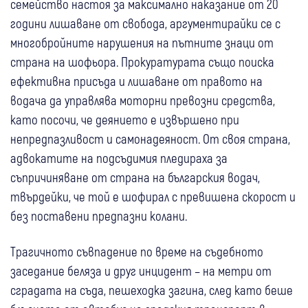
семейство настоя за максимално наказание от 20
години лишаване от свобода, аргументирайки се с
многобройните нарушения на пътните знаци от
страна на шофьора. Прокуратурата също поиска
ефективна присъда и лишаване от правото на
водача да управлява моторни превозни средства,
като посочи, че деянието е извършено при
непредпазливост и самонадеяност. От своя страна,
адвокатите на подсъдимия пледираха за
съпричиняване от страна на българския водач,
твърдейки, че той е шофирал с превишена скорост и
без поставени предпазни колани.
Трагичното съвпадение по време на съдебното
заседание беляза и друг инцидент – на метри от
сградата на съда, пешеходка загина, след като беше