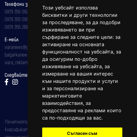
Телефони за реклама и абонаменти
Този уебсайт използва
0879 356 082
бисквитки и други технологии
0879 356 098
за проследяване, за да подобри
0879 356 289
изживяването ви при
сърфиране за следните цели:
за
Е-мейл
активиране на основната
viaranews@gmail.com
функционалност на уебсайта
,
за
balgarkanews@gmail.com
да осигурим по-добро
viara_reklama@mail.bg
изживяване на уебсайта
,
за
измерване на вашия интерес
Следвайте ни:
към нашите продукти и услуги
и за персонализиране на
маркетинговите
взаимодействия
,
за
предоставяне на реклами които
са по-подходящи за вас
.
Печатното издание на вестника е регистрирано в националния
класификатор на печатните издания (Българска национална
Съгласен съм
агенция за ISSN) под номер: ISSN 1312-4722.