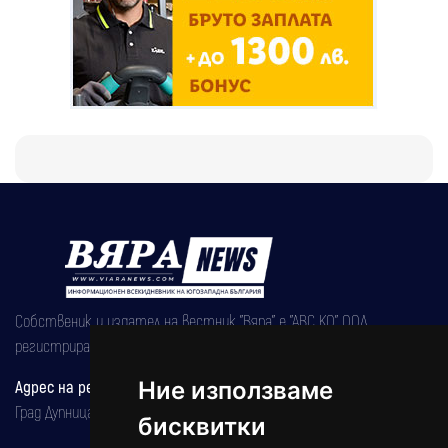
Собственик и издател на вестник "Вяра" е "АВС КО" ООД,
регистрирана на 08.05.2002 година.
Ние използваме
Адрес на редакцията
Град Дупница, ул.''Христо Ботев" 43
бисквитки