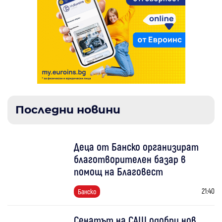
Последни новини
Деца от Банско организират
благотворителен базар в
помощ на Благовест
21:40
Банско
Сенатът на САЩ одобри нов