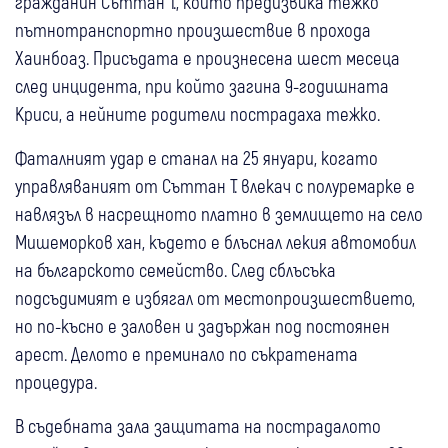
гражданин Съттан Т., който предизвика тежко
пътнотранспортно произшествие в прохода
Хаинбоаз. Присъдата е произнесена шест месеца
след инцидента, при който загина 9-годишната
Криси, а нейните родители пострадаха тежко.
Фаталният удар е станал на 25 януари, когато
управляваният от Съттан Т. влекач с полуремарке е
навлязъл в насрещното платно в землището на село
Мишеморков хан, където е блъснал лекия автомобил
на българското семейство. След сблъсъка
подсъдимият е избягал от местопроизшествието,
но по-късно е заловен и задържан под постоянен
арест. Делото е преминало по съкратената
процедура.
В съдебната зала защитата на пострадалото