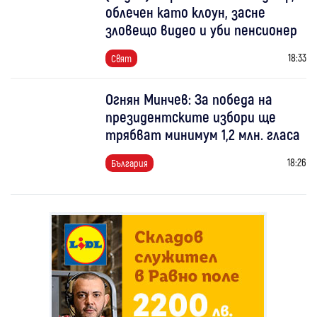
облечен като клоун, засне
зловещо видео и уби пенсионер
18:33
Свят
Огнян Минчев: За победа на
президентските избори ще
трябват минимум 1,2 млн. гласа
18:26
България