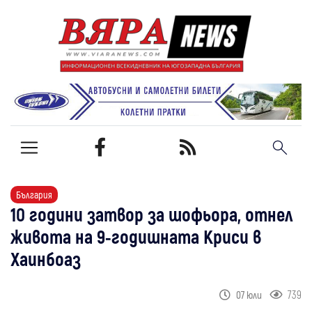
България
10 години затвор за шофьора, отнел
живота на 9-годишната Криси в
Хаинбоаз
739
07 юли