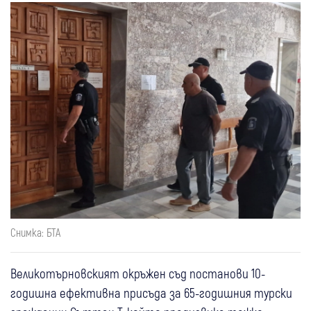
Снимка: БТА
Великотърновският окръжен съд постанови 10-
годишна ефективна присъда за 65-годишния турски