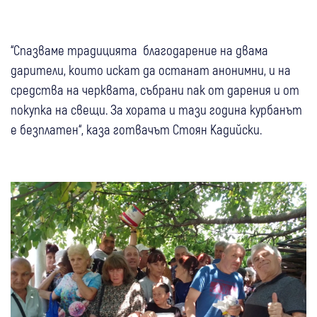
“Спазваме традицията благодарение на двама
дарители, които искат да останат анонимни, и на
средства на черквата, събрани пак от дарения и от
покупка на свещи. За хората и тази година курбанът
е безплатен“, каза готвачът Стоян Кадийски.