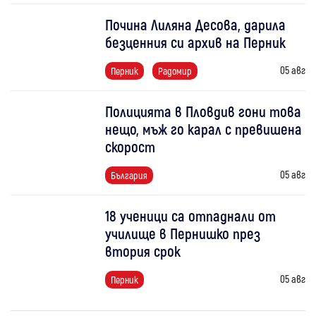
Почина Лиляна Десова, дарила
безценния си архив на Перник
05 авг
Перник
Радомир
Полицията в Пловдив гони това
нещо, мъж го карал с превишена
скорост
05 авг
България
18 ученици са отпаднали от
училище в Пернишко през
втория срок
05 авг
Перник