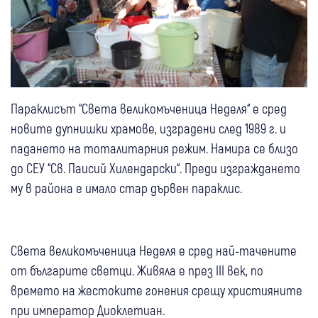
Параклисът “Света великомъченица Неделя“ е сред
новите дупнишки храмове, изградени след 1989 г. и
падането на тоталитарния режим. Намира се близо
до СЕУ “Св. Паисий Хилендарски“. Преди изграждането
му в района е имало стар дървен параклис.
Света великомъченица Неделя е сред най-тачените
от българите светци. Живяла е през III век, по
времето на жестоките гонения срещу християните
при император Диоклетиан.