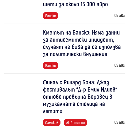
щети за около 15 000 евро
05 авг
Банско
Кметът на Банско: Няма данни
за антисемитски инцидент,
случаят не бива да се използва
за политически внушения
05 авг
Банско
Финал с Ричард Бона: Джаз
фестивалът “Д-р Емил Илиев“
отново превърна Боровец в
музикалната столица на
лятото
05 авг
Самоков
Любопитно