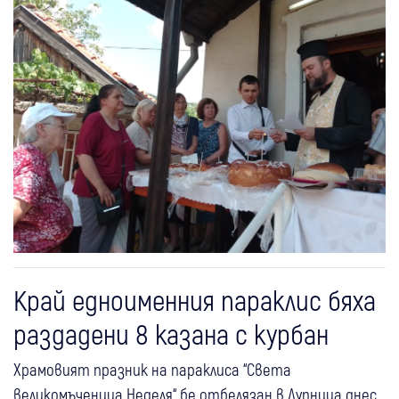
Край едноименния параклис бяха
раздадени 8 казана с курбан
Храмовият празник на параклиса “Света
великомъченица Неделя“ бе отбелязан в Дупница днес.