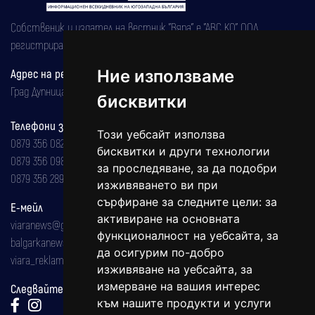
Собственик и издател на вестник "Вяра" е "АВС КО" ООД,
регистрирана на 08.05.2002 година.
Адрес на редакцията
Ние използваме
Град Дупница, ул.''Христо Ботев" 43
бисквитки
Телефони за реклама и абонаменти
Този уебсайт използва
0879 356 082
бисквитки и други технологии
0879 356 098
за проследяване, за да подобри
0879 356 289
изживяването ви при
сърфиране за следните цели:
за
Е-мейл
активиране на основната
viaranews@gmail.com
функционалност на уебсайта
,
за
balgarkanews@gmail.com
да осигурим по-добро
viara_reklama@mail.bg
изживяване на уебсайта
,
за
измерване на вашия интерес
Следвайте ни:
към нашите продукти и услуги