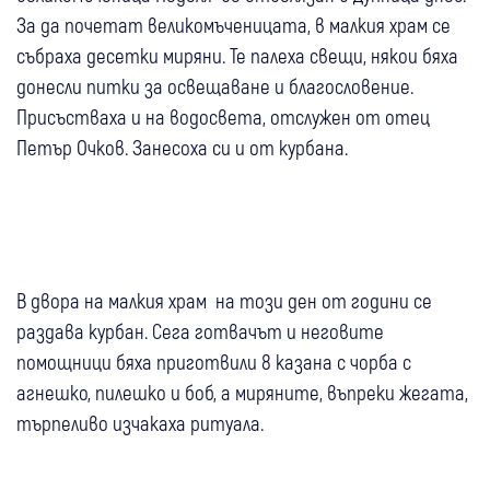
За да почетат великомъченицата, в малкия храм се
събраха десетки миряни. Те палеха свещи, някои бяха
донесли питки за освещаване и благословение.
Присъстваха и на водосвета, отслужен от отец
Петър Очков. Занесоха си и от курбана.
В двора на малкия храм на този ден от години се
раздава курбан. Сега готвачът и неговите
помощници бяха приготвили 8 казана с чорба с
агнешко, пилешко и боб, а миряните, въпреки жегата,
търпеливо изчакаха ритуала.