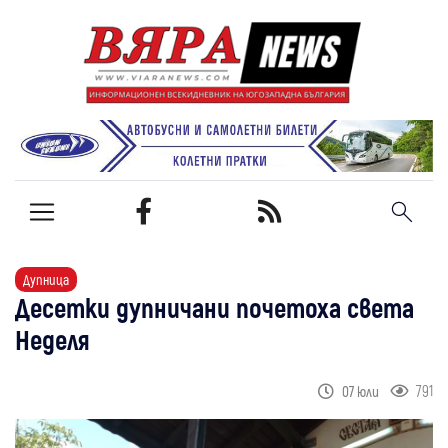
Дупница
Десетки дупничани почетоха света
Неделя
791
07 юли