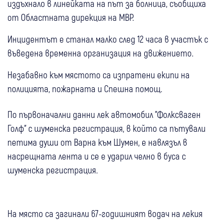
издъхнало в линейката на път за болница, съобщиха
от Областната дирекция на МВР.
Инцидентът е станал малко след 12 часа в участък с
въведена временна организация на движението.
Незабавно към мястото са изпратени екипи на
полицията, пожарната и Спешна помощ.
По първоначални данни лек автомобил "Фолксваген
Голф" с шуменска регистрация, в който са пътували
петима души от Варна към Шумен, е навлязъл в
насрещната лента и се е ударил челно в буса с
шуменска регистрация.
На място са загинали 67-годишният водач на лекия