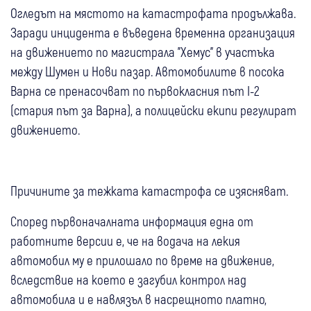
Огледът на мястото на катастрофата продължава.
Заради инцидента е въведена временна организация
на движението по магистрала "Хемус" в участъка
между Шумен и Нови пазар. Автомобилите в посока
Варна се пренасочват по първокласния път I-2
(стария път за Варна), а полицейски екипи регулират
движението.
Причините за тежката катастрофа се изясняват.
Според първоначалната информация една от
работните версии е, че на водача на лекия
автомобил му е прилошало по време на движение,
вследствие на което е загубил контрол над
автомобила и е навлязъл в насрещното платно,