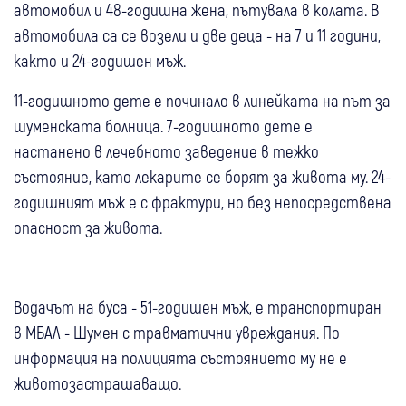
автомобил и 48-годишна жена, пътувала в колата. В
автомобила са се возели и две деца - на 7 и 11 години,
както и 24-годишен мъж.
11-годишното дете е починало в линейката на път за
шуменската болница. 7-годишното дете е
настанено в лечебното заведение в тежко
състояние, като лекарите се борят за живота му. 24-
годишният мъж е с фрактури, но без непосредствена
опасност за живота.
Водачът на буса - 51-годишен мъж, е транспортиран
в МБАЛ - Шумен с травматични увреждания. По
информация на полицията състоянието му не е
животозастрашаващо.