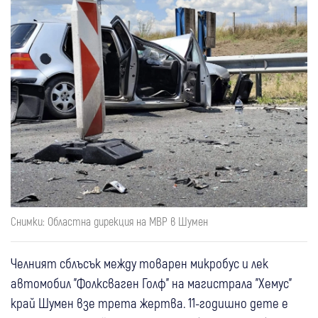
Снимки: Областна дирекция на МВР в Шумен
Челният сблъсък между товарен микробус и лек
автомобил "Фолксваген Голф" на магистрала "Хемус"
край Шумен взе трета жертва. 11-годишно дете е