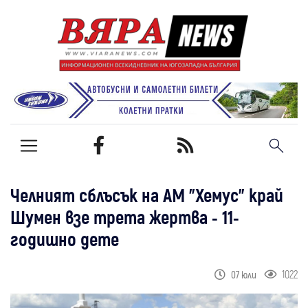
Челният сблъсък на АМ "Хемус" край
Шумен взе трета жертва - 11-
годишно дете
1022
07 юли