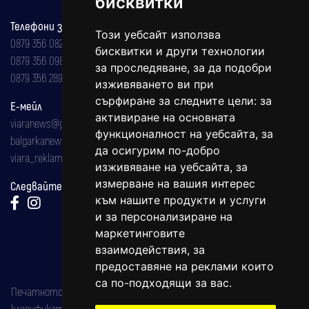
бисквитки
Телефони за реклама и абонаменти
Този уебсайт използва
0879 356 082
бисквитки и други технологии
0879 356 098
за проследяване, за да подобри
0879 356 289
изживяването ви при
сърфиране за следните цели:
за
Е-мейл
активиране на основната
viaranews@gmail.com
функционалност на уебсайта
,
за
balgarkanews@gmail.com
да осигурим по-добро
viara_reklama@mail.bg
изживяване на уебсайта
,
за
измерване на вашия интерес
Следвайте ни:
към нашите продукти и услуги
и за персонализиране на
маркетинговите
взаимодействия
,
за
предоставяне на реклами които
са по-подходящи за вас
.
Печатното издание на вестника е регистрирано в националния
класификатор на печатните издания (Българска национална