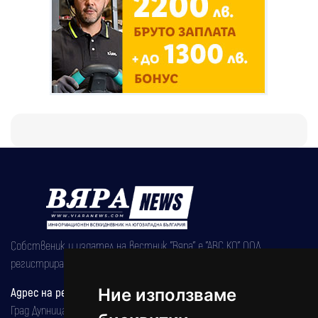
Собственик и издател на вестник "Вяра" е "АВС КО" ООД,
регистрирана на 08.05.2002 година.
Ние използваме
Адрес на редакцията
Град Дупница, ул.''Христо Ботев" 43