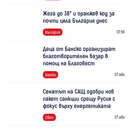
Жега до 38° и оранжев код за
почти цяла България днес
07:59
България
Деца от Банско организират
благотворителен базар в
помощ на Благовест
07 авг
Банско
Сенатът на САЩ одобри нов
пакет санкции срещу Русия с
фокус върху енергетиката
07 авг
Свят