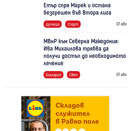
Етър спря Марек и остана
безгрешен във Втора лига
07 авг
Дупница
Спорт
МВнР към Северна Македония:
Ива Михаилова трябва да
получи достъп до необходимото
лечение
07 авг
България
Свят