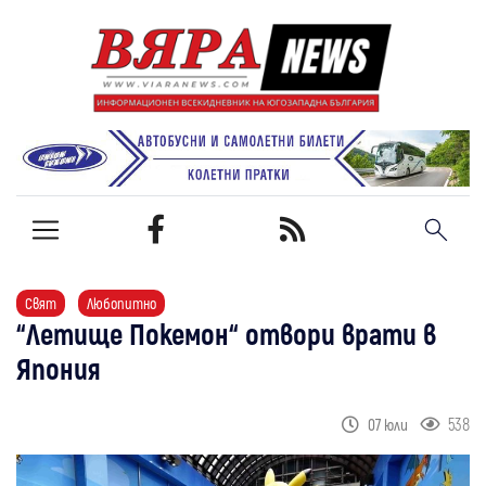
Свят
Любопитно
“Летище Покемон“ отвори врати в
Япония
538
07 юли