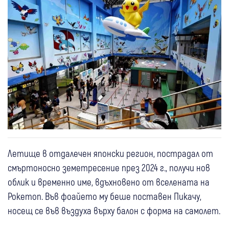
Летище в отдалечен японски регион, пострадал от
смъртоносно земетресение през 2024 г., получи нов
облик и временно име, вдъхновено от вселената на
Pokemon. Във фоайето му беше поставен Пикачу,
носещ се във въздуха върху балон с форма на самолет.