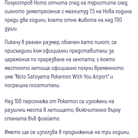
Полуостров Ното отчита спад на туристите след
силното земетресение с магнитуд 7,5 на Нова година
преди две години, което отне живота на над 700
души.
Пикачу в реален размер, облечен като пилот, се
присъедини към официални представители за
церемония по прерязване на лентата, с която
местното летище официално получи временното
име “Noto Satoyama Pokemon With You Airport“ и
посрещна посетители.
Над 100 персонажа от Pokemon са изложени на
различни места в летището, включително върху
стената във фоайето.
Името ще се използва в продължение на три години,