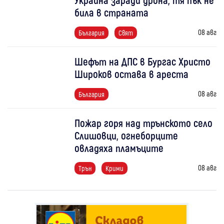
била в страната
08 авг
България
Свят
Шефът на ДПС в Бургас Христо
Широков остава в ареста
08 авг
България
Пожар горя над трънското село
Слишовци, огнеборците
овладяха пламъците
08 авг
Трън
Крими