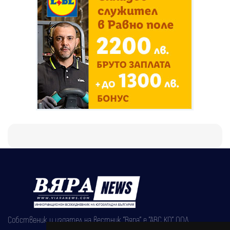
Собственик и издател на вестник "Вяра" е "АВС КО" ООД,