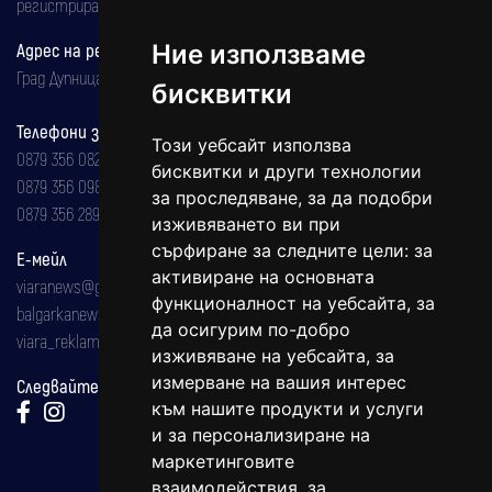
регистрирана на 08.05.2002 година.
Адрес на редакцията
Ние използваме
Град Дупница, ул.''Христо Ботев" 43
бисквитки
Телефони за реклама и абонаменти
Този уебсайт използва
0879 356 082
бисквитки и други технологии
0879 356 098
за проследяване, за да подобри
0879 356 289
изживяването ви при
сърфиране за следните цели:
за
Е-мейл
активиране на основната
viaranews@gmail.com
функционалност на уебсайта
,
за
balgarkanews@gmail.com
да осигурим по-добро
viara_reklama@mail.bg
изживяване на уебсайта
,
за
измерване на вашия интерес
Следвайте ни:
към нашите продукти и услуги
и за персонализиране на
маркетинговите
взаимодействия
,
за