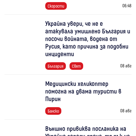
06:48
Скорости
Украйна увери, че не е
атакувала умишлено България и
посочи войната, водена от
Русия, като причина за подобни
инциденти
08 авг
България
Свят
Медицински хеликоптер
помогна на двама туристи в
Пирин
08 авг
Банско
Външно привиква посланика на
Украйна заради дрона, тя пък не