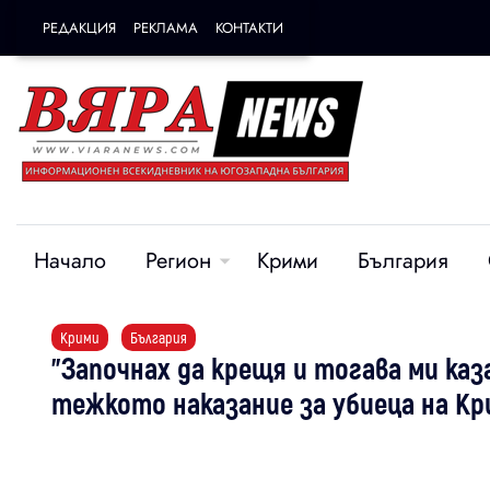
РЕДАКЦИЯ
РЕКЛАМА
КОНТАКТИ
Начало
Регион
Крими
България
Крими
България
"Започнах да крещя и тогава ми каза
тежкото наказание за убиеца на Кр