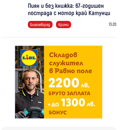
Пиян и без книжка: 67-годишен
пострада с мотор край Катунци
13:20
Благоевград
Крими