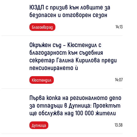
ЮЗДП с призив към ловците за
безопасен и отговорен сезон
14:13
Благоевград
Окръжен съд – Кюстендил с
благодарност към съдебния
секретар Галина Кирилова преди
пенсионирането ѝ
14:07
Кюстендил
Първа копка на регионалното депо
за отпадъци в Дупница: Проектът
ще обслужва над 100 000 жители
13:38
Дупница