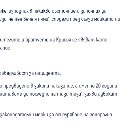
аже, изпаднах в някакво състояние и започнах да
а, че нея вече я няма", сподели през сълзи майката на
одителите и братчето на Крисия се явяват като
зание.
праведливост за инцидента.
 предвидено в закона наказание, а именно 20 години
щитаваме до последно на тази теза", заяви адвокат
законодателни мерки за осигуряване на генерална