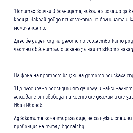
"Попитах всички в болницата, никой не искаше да к
крещя. Накрай дойде психоложата на болницата и каз
момиченцето.
Днес бе даден ход на делото по същество, като р
частни обвинители с искане за най-тежкото нака
На фона на протест близки на детето поискаха с
"Ще пледираме подсъдимият да получи максималното
лишаване от свобода, на което ще държим и ще за
Иван Иванов.
Адвокатите коментираха още, че са нужни спешни 
превенция на пътя./ bgonair.bg