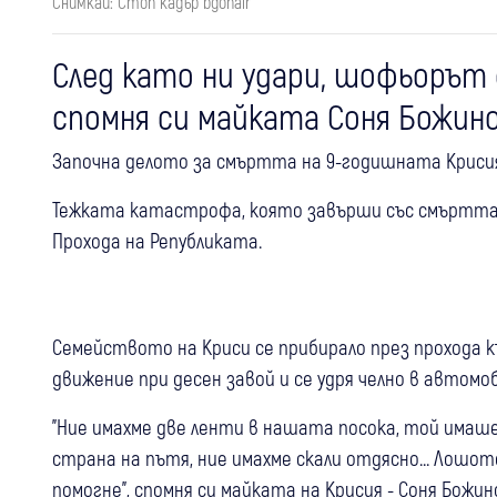
Снимкаи: Стоп кадър bgonair
След като ни удари, шофьорът д
спомня си майката Соня Божин
Започна делото за смъртта на 9-годишната Крисия
Тежката катастрофа, която завърши със смъртта н
Прохода на Републиката.
Семейството на Криси се прибирало през прохода к
движение при десен завой и се удря челно в автомо
"Ние имахме две ленти в нашата посока, той имаше
страна на пътя, ние имахме скали отдясно... Лошото
помогне", спомня си майката на Крисия - Соня Божин