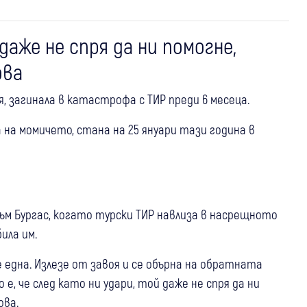
аже не спря да ни помогне,
ова
, загинала в катастрофа с ТИР преди 6 месеца.
а момичето, стана на 25 януари тази година в
ъм Бургас, когато турски ТИР навлиза в насрещното
била им.
 една. Излезе от завоя и се обърна на обратната
 е, че след като ни удари, той даже не спря да ни
ова.