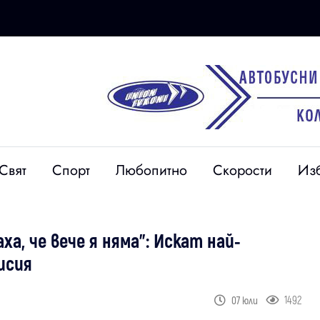
Свят
Спорт
Любопитно
Скорости
Из
ха, че вече я няма": Искат най-
исия
1492
07 юли