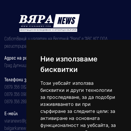
Собственик и издател на вестник "Вяра" е "АВС КО" ООД,
регистрирана на 08.05.2002 година.
Адрес на редакцията
Ние използваме
Град Дупница, ул.''Христо Ботев" 43
бисквитки
Телефони за реклама и абонаменти
Този уебсайт използва
0879 356 082
бисквитки и други технологии
0879 356 098
за проследяване, за да подобри
0879 356 289
изживяването ви при
сърфиране за следните цели:
за
Е-мейл
активиране на основната
viaranews@gmail.com
функционалност на уебсайта
,
за
balgarkanews@gmail.com