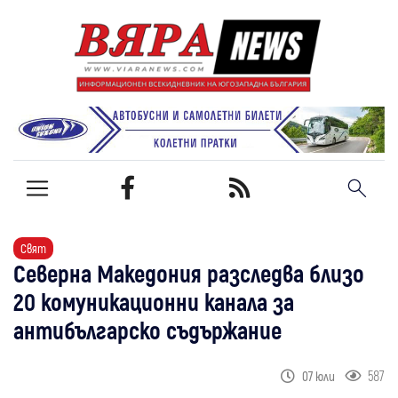
Свят
Северна Македония разследва близо
20 комуникационни канала за
антибългарско съдържание
587
07 юли