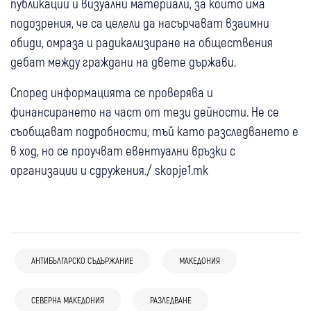
публикации и визуални материали, за които има
подозрения, че са целели да насърчават взаимни
обиди, омраза и радикализиране на обществения
дебат между граждани на двете държави.
Според информацията се проверява и
финансирането на част от тези дейности. Не се
съобщават подробности, тъй като разследването е
в ход, но се проучват евентуални връзки с
организации и сдружения./ skopje1.mk
07 авг
България
Свят
АНТИБЪЛГАРСКО СЪДЪРЖАНИЕ
МАКЕДОНИЯ
04 авг
България
Свят
МВнР към Северна Македония: Ива
07 авг
Катастрофа, отнети документи и
България
Михаилова трябва да получи достъп до
03 авг
Свят
СЕВЕРНА МАКЕДОНИЯ
РАЗЛЕДВАНЕ
забрана за напускане: Случаят с Ива
“Възраждане“: РСМ отказа лечение в
необходимото лечение