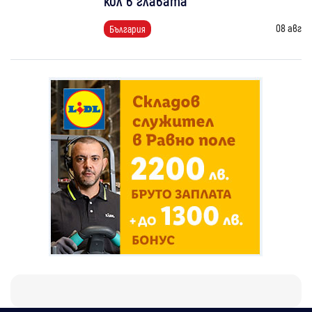
кол в главата
08 авг
България