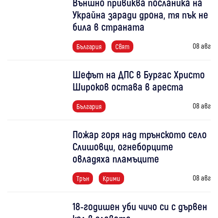
Външно привиква посланика на
Украйна заради дрона, тя пък не
била в страната
08 авг
България
Свят
Шефът на ДПС в Бургас Христо
Широков остава в ареста
08 авг
България
Пожар горя над трънското село
Слишовци, огнеборците
овладяха пламъците
08 авг
Трън
Крими
18-годишен уби чичо си с дървен