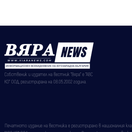
Собственик и издател на вестник "Вяра" е "АВС
КО" ООД, регистрирана на 08.05.2002 година.
Печатното издание на вестника е регистрирано в националния класи