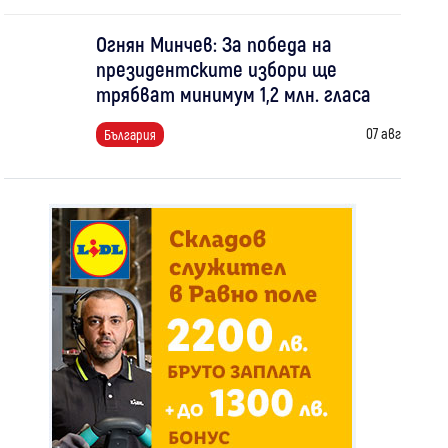
Огнян Минчев: За победа на
президентските избори ще
трябват минимум 1,2 млн. гласа
07 авг
България