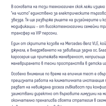
В основата на този технологичен скок лежи изцяло
"на чисто" единствено за електрическите търговс
звезда. Тя ще развърже ръцете на дизайнерите и
модификации – от високотехнологични семейни тра
трансфер на VIP персони.
Един от скритите козове на Mercedes-Benz VLE, к
джунгла, е внедряването на завиваща задна ос. Бл
каросерия ще притежава маневреност, неприсъща 
маневрирането в тесни пространства в детска иг
Особено внимание по време на епичния тест е об
прецизната работа на климатичната инсталация 
радват на невиждана досега гъвкавост при конфиг
заимствани директно от върховите лимузини на м
окончателно пренаписва своята стратегия в сегме