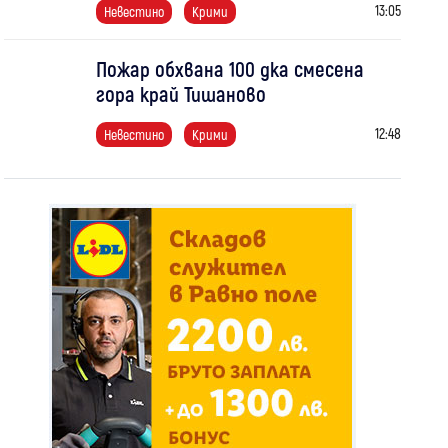
13:05
Невестино
Крими
Пожар обхвана 100 дка смесена
гора край Тишаново
12:48
Невестино
Крими