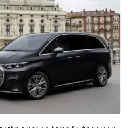
я луксозен седан и практичния ван окончателно се