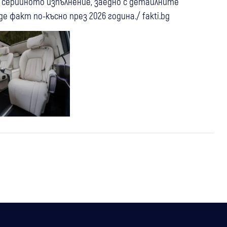
 серийното изпълнение, заедно с детайлните
 факт по-късно през 2026 година./ fakti.bg
26 апр
Скорости
Запознайте се с първата
електрическа C-Class