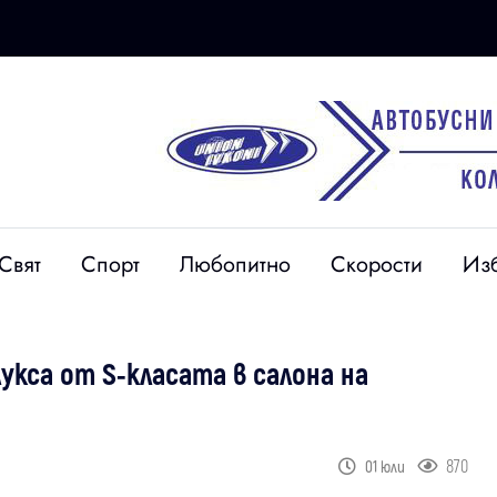
Свят
Спорт
Любопитно
Скорости
Из
укса от S-класата в салона на
870
01 юли