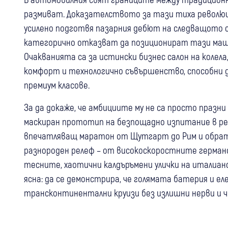
размиват. Доказателството за тази тиха революц
усилено подготвя пазарния дебют на следващото си
категорично отказват да позиционират тази маш
Очакванията са за истински бизнес салон на колел
комфорт и технологично съвършенство, способни 
премиум класове.
За да докаже, че амбициите му не са просто празн
маскиран прототип на безпощадно изпитание в ре
впечатляващ маратон от Щутгарт до Рим и обратн
разнороден релеф – от високоскоростните германс
тесните, хаотични калдъръмени улички на италиан
ясна: да се демонстрира, че голямата батерия и е
трансконтинентални круизи без излишни нерви и ч