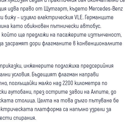
ия идва право от Щутгарт, където Mercedes-Benz
 бижу – изцяло електрическия VLE. Германците
ина като обикновен пътнически автобус.
а, който ще предложи на пасажерите изтънченост,
да засрамят дори флагманите в конвенционалните
и приказки, инженерите подложиха предсерийния
ални условия. Бъдещият флагман направи
о, поглъщайки малко над 2200 километра по
ки аутобани, през острите завои на Алпите, до
ската столица. Целта на това дълго пътуване бе
лектрическата платформа са напълно узрели за
ести спирания.