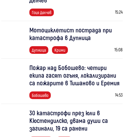
15:24
Гоце Делчев
Мотоциклетист пострада при
катастрофа в Дупница
15:08
Дупница
Крими
Пожар над Бобошево: четири
екипа гасят огъня, локализирани
са пожарите в Тишаново и Еремия
14:53
Бобошево
30 катастрофи през юли в
Кюстендилско, двама души са
загинали, 19 са ранени