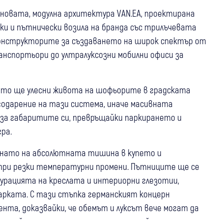
 новата, модулна архитектура VAN.EA, проектирана
ки и пътнически возила на бранда със трилъчевата
 конструкторите за създаването на широк спектър от
нспортьори до ултралуксозни мобилни офиси за
ойто ще улесни живота на шофьорите в градската
агодарение на тази система, иначе масивната
за габаритите си, превръщайки паркирането и
ра.
ърнато на абсолютната тишина в купето и
при резки температурни промени. Пътниците ще се
урацията на креслата и интериорни глезотии,
арката. С тази стъпка германският концерн
нта, доказвайки, че обемът и луксът вече могат да