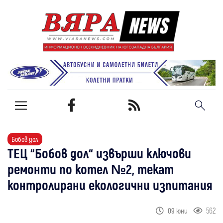
Бобов дол
ТЕЦ “Бобов дол“ извърши ключови
ремонти по котел №2, текат
контролирани екологични изпитания
562
09 юни