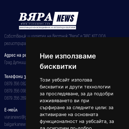
Собственик и издател на вестник "Вяра" е "АВС КО" ООД,
регистрирана на 08.05.2002 година.
Адрес на редакцията
Ние използваме
Град Дупница, ул.''Христо Ботев" 43
бисквитки
Телефони за реклама и абонаменти
Този уебсайт използва
0879 356 082
бисквитки и други технологии
0879 356 098
за проследяване, за да подобри
0879 356 289
изживяването ви при
сърфиране за следните цели:
за
Е-мейл
активиране на основната
viaranews@gmail.com
функционалност на уебсайта
,
за
balgarkanews@gmail.com
да осигурим по-добро