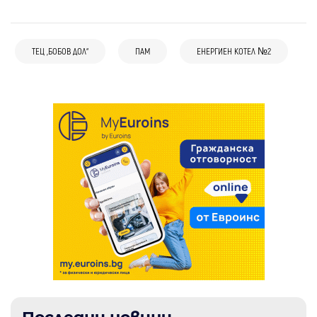
Дупница
Работна среща във връзка с
изпълнението на Териториалния план за
ТЕЦ „БОБОВ ДОЛ“
ПАМ
ЕНЕРГИЕН КОТЕЛ №2
справедлив преход започва в Дупница