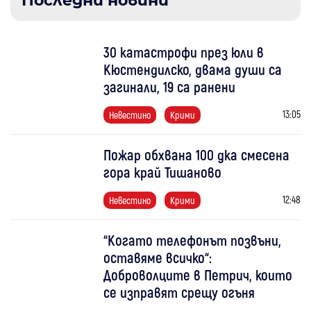
Последни новини
30 катастрофи през юли в
Кюстендилско, двама души са
загинали, 19 са ранени
13:05
Невестино
Крими
Пожар обхвана 100 дка смесена
гора край Тишаново
12:48
Невестино
Крими
“Когато телефонът позвъни,
оставяме всичко“:
Доброволците в Петрич, които
се изправят срещу огъня