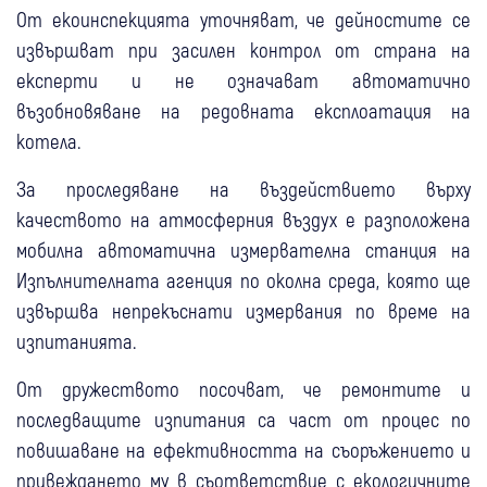
От екоинспекцията уточняват, че дейностите се
извършват при засилен контрол от страна на
експерти и не означават автоматично
възобновяване на редовната експлоатация на
котела.
За проследяване на въздействието върху
качеството на атмосферния въздух е разположена
мобилна автоматична измервателна станция на
Изпълнителната агенция по околна среда, която ще
извършва непрекъснати измервания по време на
изпитанията.
От дружеството посочват, че ремонтите и
последващите изпитания са част от процес по
повишаване на ефективността на съоръжението и
привеждането му в съответствие с екологичните