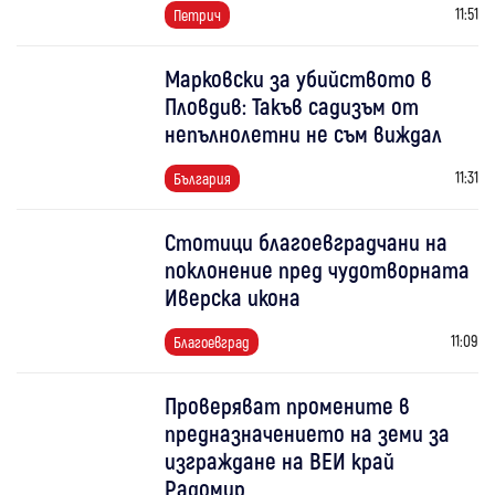
11:51
Петрич
Марковски за убийството в
Пловдив: Такъв садизъм от
непълнолетни не съм виждал
11:31
България
Стотици благоевградчани на
поклонение пред чудотворната
Иверска икона
11:09
Благоевград
Проверяват промените в
предназначението на земи за
изграждане на ВЕИ край
Радомир