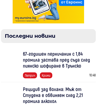
Последни новини
67-годишен перничанин с 1,84
промила застава пред съда след
пиянско шофиране в Трънско
10:48
Петрич
Крими
Рецидив зад волана: Мъж от
Студена е обвиняем след 2,21
промила алкохол