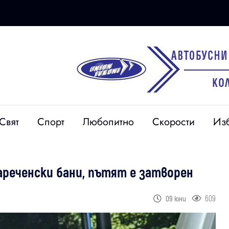
Свят
Спорт
Любопитно
Скорости
Из
ареченски бани, пътят е затворен
609
09 юни