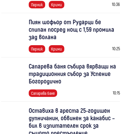
10:36
Перник
Крими
Пиян шофьор от Рударци бе
спипан посред нощ с 1,59 промила
зад волана
10:25
Перник
Крими
Сапарева баня събира вярващи на
традиционния събор за Успение
Богородично
10:15
Сапарева баня
Оставиха в ареста 25-годишен
дупничанин, обвинен за канабис –
бил в изпитателен срок за
същото престъпление