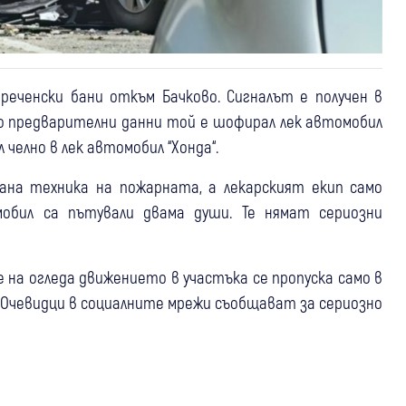
еченски бани откъм Бачково. Сигналът е получен в
 По предварителни данни той е шофирал лек автомобил
л челно в лек автомобил “Хонда“.
ана техника на пожарната, а лекарският екип само
обил са пътували двама души. Те нямат сериозни
на огледа движението в участъка се пропуска само в
.Очевидци в социалните мрежи съобщават за сериозно