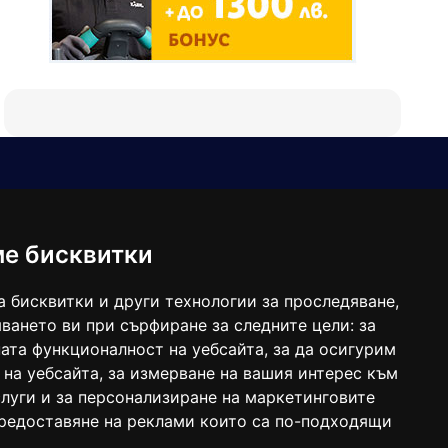
Е-мейл
Следвайте ни:
viaranews@gmail.com
balgarkanews@gmail.com
ме бисквитки
viara_reklama@mail.bg
а бисквитки и други технологии за проследяване,
ването ви при сърфиране за следните цели:
за
ата функционалност на уебсайта
,
за да осигурим
 на уебсайта
,
за измерване на вашия интерес към
луги и за персонализиране на маркетинговите
предоставяне на реклами които са по-подходящи