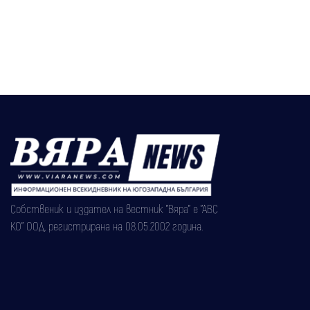
десетки улици
Собственик и издател на вестник "Вяра" е "АВС
КО" ООД, регистрирана на 08.05.2002 година.