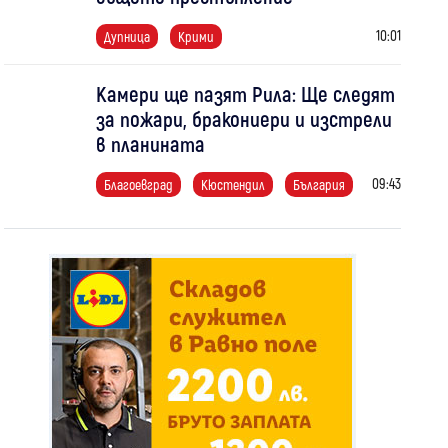
10:01
Дупница
Крими
Камери ще пазят Рила: Ще следят
за пожари, бракониери и изстрели
в планината
09:43
Благоевград
Кюстендил
България