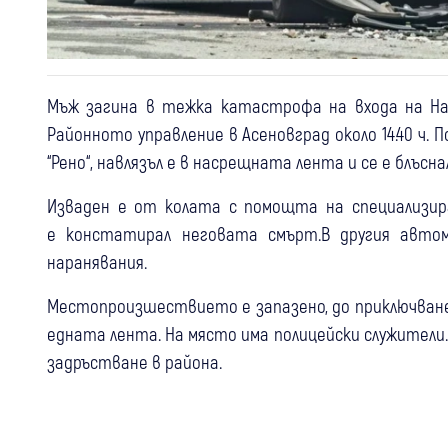
Мъж загина в тежка катастрофа на входа на Нар
Районното управление в Асеновград около 14.40 ч.
“Рено“, навлязъл е в насрещната лента и се е блъсна
Изваден е от колата с помощта на специализир
е констатирал неговата смърт.В другия автом
наранявания.
Местопроизшествието е запазено, до приключване 
едната лента. На място има полицейски служители
задръстване в района.