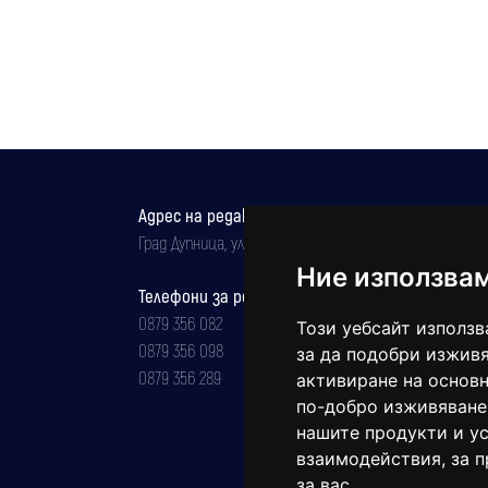
опасност за живота
Адрес на редакцията
Град Дупница, ул.''Христо Ботев" 43
Ние използва
Телефони за реклама и абонаменти
0879 356 082
Този уебсайт използв
0879 356 098
за да подобри изживя
0879 356 289
активиране на основн
по-добро изживяване
нашите продукти и ус
взаимодействия
,
за 
за вас
.