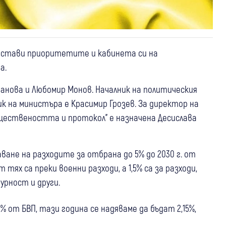
стави приоритетите и кабинета си на
а.
нова и Любомир Монов. Началник на политическия
к на министъра е Красимир Грозев. За директор на
бществеността и протокол" е назначена Десислава
ване на разходите за отбрана до 5% до 2030 г. от
тях са преки военни разходи, а 1,5% са за разходи,
урност и други.
% от БВП, тази година се надяваме да бъдат 2,15%,