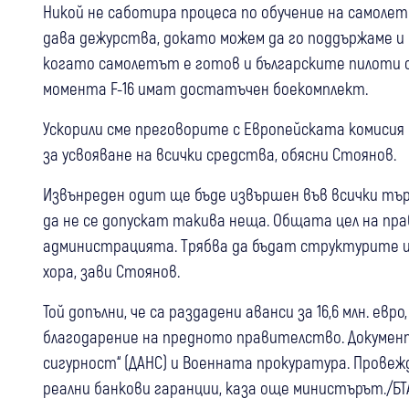
Никой не саботира процеса по обучение на самолет
дава дежурства, докато можем да го поддържаме и 
когато самолетът е готов и българските пилоти са
момента F-16 имат достатъчен боекомплект.
Ускорили сме преговорите с Европейската комисия и
за усвояване на всички средства, обясни Стоянов.
Извънреден одит ще бъде извършен във всички търг
да не се допускат такива неща. Общата цел на п
администрацията. Трябва да бъдат структурите и
хора, зави Стоянов.
Той допълни, че са раздадени аванси за 16,6 млн. ев
благодарение на предното правителство. Документ
сигурност“ (ДАНС) и Военната прокуратура. Прове
05 авг
Банско
реални банкови гаранции, каза още министърът./БТ
Кметът на Банско: Няма данни за