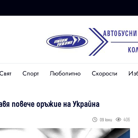
Свят
Спорт
Любопитно
Скорости
Из
авя повече оръжие на Украйна
406
09 юни