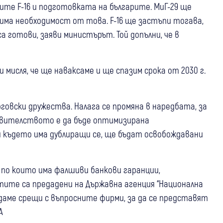
ите F-16 и подготовката на българите. МиГ-29 ще
има необходимост от това. F-16 ще застъпи тогава,
 готови, заяви министърът. Той допълни, че в
 мисля, че ще наваксаме и ще спазим срока от 2030 г.
овски дружества. Налага се промяна в наредбата, за
равителството е да бъде оптимизирана
 където има дублиращи се, ще бъдат освобождавани
ро, по които има фалшиви банкови гаранции,
ите са предадени на Държавна агенция “Национална
ждаме срещи с въпросните фирми, за да се представят
А
04 авг
България
Свят