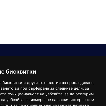
Е-мейл
Следвайте ни:
viaranews@gmail.com
balgarkanews@gmail.com
ме бисквитки
viara_reklama@mail.bg
а бисквитки и други технологии за проследяване,
ването ви при сърфиране за следните цели:
за
ата функционалност на уебсайта
,
за да осигурим
 на уебсайта
,
за измерване на вашия интерес към
луги и за персонализиране на маркетинговите