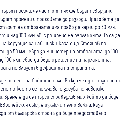
ърът посочи, че част от тях ще бъдат свързани
бъдат промени и праговете за разходи. Праговете за
истърът на отбраната има право да харчи до 50 млн.
ет и над 100 млн. лв. с решение на парламента. Те са за
 на корупция са най-ниски, каза още Стоянов по
и до 50 млн. евро за министър на отбраната, до 100
д 100 млн. евро да бъде с решение на парламента.
брана не влизат в дефицита на страната.
бъде решена на бойното поле. Виждаме една позиционна
еното, което се получава, е загуба на човешки
, време е да се търси справедлив мир, който да бъде
 Европейския съюз е изключително важна, каза
жда от българска страна да бъде предоставено