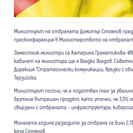
Министърът на отбраната Димитър Стоянов пред
пресконференция в Министерството на отбранат
Заместник-министри са Катерина Граматикова–Ива
кабинет на министъра ще е Владко Владов. Съветни
Дирекция "Стратегически комуникации, връзки с о
Терзийска.
Министърът посочи, че е подготвен план за увелича
брутния вътрешен продукт, като уточни, че 3,5% от 
свързани с отбраната – инфраструктура, киберсиг
Миналата година разходите за отбрана са били 2,13
каза Стоянов.