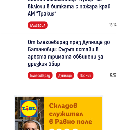
включи в битката с пожара край
АМ “Тракия“
18:14
България
От Благоевград през Дупница до
Батановци: Съдът остави в
ареста тримата обвинени за
дръзкия обир
17:57
Благоевград
Дупница
Перник