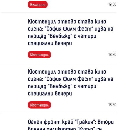
19:50
България
Кюстендил отново става кино
сцена: “София Филм Фест“ идва на
площад “Велбъжд“ с четири
специални вечери
18:20
Кюстендил
Кюстендил отново става кино
сцена: “София Филм Фест“ идва на
площад “Велбъжд“ с четири
специални вечери
18:20
Кюстендил
Огнен фронт край “Тракия“: Втори
военен хеликоптер “Кугър“ се