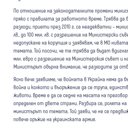
По отношение на законодателните промени минист
пряко с правилата за работното време. Трябва да 
разходи, приети през 2010 г. са неадекватни – мин
лв., до 100 млн. лв. с разрешение на Министерски съв
недопускане на корупция и заявявам, че в МО нивата
темата. Той посочи, че те трябва да бъдат вдигнат
млн. евро с разрешение на Министерския съвет и на
Министърът обърна внимание, че разходите за от
Ясно вече заявихме, че войната в Украйна няма да 
война и колкото и въоръжение да се трупа, единств
животи. Време е да се седне на масата на преговори
определен от двете страни. Разбира се, ролята на
министърът по темата. Той заяви, че не се предви
повече оръжие на украинската армия.