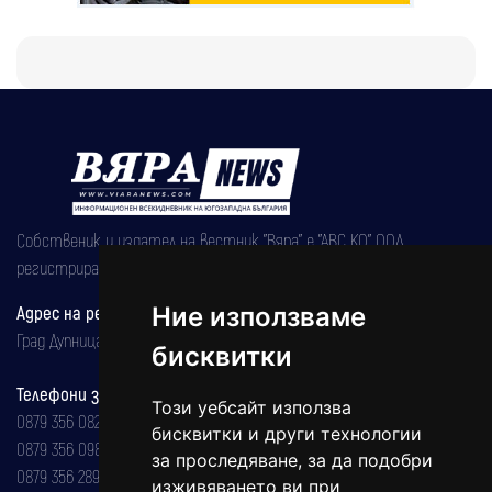
Собственик и издател на вестник "Вяра" е "АВС КО" ООД,
регистрирана на 08.05.2002 година.
Адрес на редакцията
Ние използваме
Град Дупница, ул.''Христо Ботев" 43
бисквитки
Телефони за реклама и абонаменти
Този уебсайт използва
0879 356 082
бисквитки и други технологии
0879 356 098
за проследяване, за да подобри
0879 356 289
изживяването ви при