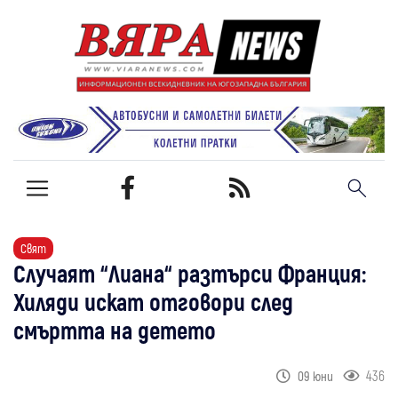
Свят
Случаят “Лиана“ разтърси Франция:
Хиляди искат отговори след
смъртта на детето
436
09 юни