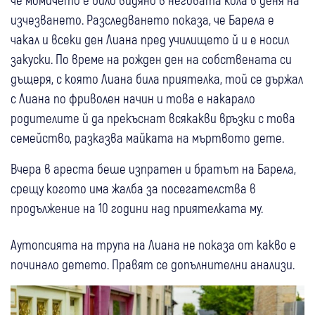
изчезването. Разследването показа, че Барела е
чакал и всеки ден Лиана пред училището й и е носил
закуски. По време на рожден ден на собствената си
дъщеря, с която Лиана била приятелка, той се държал
с Лиана по фриволен начин и това е накарало
родителите й да прекъснат всякакви връзки с това
семейство, разказва майката на мъртвото дете.
Вчера в ареста беше изпратен и братът на Барела,
срещу когото има жалба за посегателства в
продължение на 10 години над приятелката му.
Аутопсията на трупа на Лиана не показа от какво е
починало детето. Правят се допълнителни анализи.