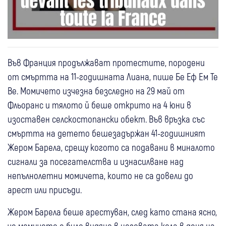
Във Франция продължават протестите, породени
от смъртта на 11-годишната Лиана, пише Бе Еф Ем Те
Ве. Момичето изчезна безследно на 29 май от
Фльоранс и тялото й беше открито на 4 юни в
изоставен селскостопански обект. Във връзка със
смъртта на детето бешезадържан 41-годишният
Жером Барела, срещу когото са подавани в миналото
сигнали за посегателства и изнасилване над
непълнолетни момичета, които не са довели до
арест или присъди.
Жером Барела беше арестуван, след като стана ясно,
че момичето е било видяно в неговата кола в деня на