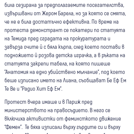
била сезирана за предполагаемите посегателства,
извършвани от Жером Барела, но за която се смята,
че не е била достатъчно ефективна. По време на
протеста демонстрант се покатери по статуята
на Темида пред сградата на прокуратурата и
завърза очите й с бяла кърпа, след което постави в
подножието й розова детска играчка, а в ръката на
статуята закрепи табела, на която пишеше
"Анатомия на едно убийствено мълчание", под което
беше изписано името на Лиана, съобщават Бе Еф Ем
Те Ве и "Радио Хит Еф Ем".
Протест вчера имаше и в Париж пред
министерството на правосъдието. В него се
включиха активистки от феминсткото движение
“Фемен". Те бяха изписали върху гърдите си и върху