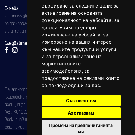
сърфиране за следните цели:
за
Е-мейл
активиране на основната
viaranews@gmail.com
функционалност на уебсайта
,
за
balgarkanews@gmail.com
да осигурим по-добро
viara_reklama@mail.bg
изживяване на уебсайта
,
за
измерване на вашия интерес
Следвайте ни:
към нашите продукти и услуги
и за персонализиране на
маркетинговите
взаимодействия
,
за
предоставяне на реклами които
са по-подходящи за вас
.
Печатното издание на вестника е регистрирано в националния
класификатор на печатните издания (Българска национална
Съгласен съм
агенция за ISSN) под номер: ISSN 1312-4722.
"АВС КО" ООД е притежател на марката: Вяра информационен
Аз отказвам
всекидневник на югозападна България, със свидетелство за марка
Промяна на предпочитанията
рег. номер: 47857/11.05.2004 година.
ми