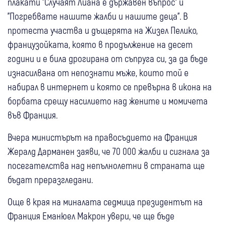
плакати "Случаят Лиана е държавен въпрос" и
"Погребвате нашите жалби и нашите деца". В
протеста участва и дъщерята на Жизел Пелико,
французойката, която в продължение на десет
години и е била дрогирана от съпруга си, за да бъде
изнасилвана от непознати мъже, които той е
набирал в интернет и която се превърна в икона на
борбата срещу насилието над жените и момичета
във Франция.
Вчера министърът на правосъдието на Франция
Жералд Дарманен заяви, че 70 000 жалби и сигнала за
посегателства над непълнолетни в страната ще
бъдат преразгледани.
Още в края на миналата седмица президентът на
Франция Еманюел Макрон увери, че ще бъде