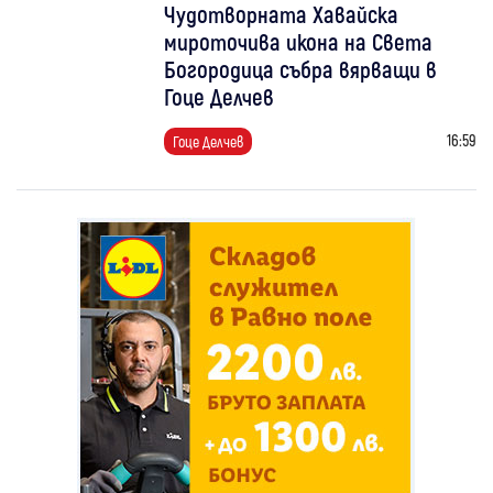
Чудотворната Хавайска
мироточива икона на Света
Богородица събра вярващи в
Гоце Делчев
16:59
Гоце Делчев