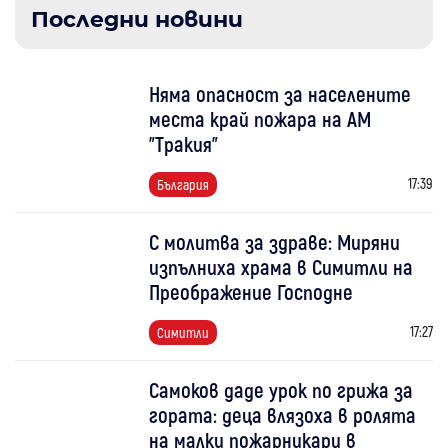
Последни новини
Няма опасност за населените
места край пожара на АМ
"Тракия"
17:39
България
С молитва за здраве: Миряни
изпълниха храма в Симитли на
Преображение Господне
17:27
Симитли
Самоков даде урок по грижа за
гората: деца влязоха в ролята
на малки пожарникари в