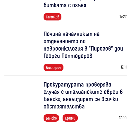
битката с огъня
17:22
Самоков
Почина началникът на
отделението по
невроонкология в "Пирогов" доц.
Георги Поптодоров
17:11
България
Прокуратурата проверява
случая с италианските евреи в
Банско, анализират се всички
обстоятелства
17:00
Банско
Крими