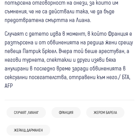
потърсена отговорност на онези, за които им
съмнения, че не са действали така, че да бъде
предотвратена смъртта на Лиана.
Случаят с детето идва в момент, в който Франция е
разтърсена и от обвиненията на редица жени срещу
певеца Патрик Брюел. Вчера той беше арестуван, а
негови турнета, спектакли и други изяви бяха
анулирани в последно време заради обвиненията в
сексуални посегателства, отправени към него./ БТА,
AFP
СЛУЧАЯТ „ЛИАНА“
ФРАНЦИЯ
ЖЕРОМ БАРЕЛА
28 юли
Свят
29 юли
Свят
Апокалипсис край Бордо: Огънят изпепели
Хиляди се върнаха по домовете си в
25 юли
Свят
ЖЕРАЛД ДАРМАНЕН
28 юли
Свят
стотици луксозни домове, над 260 000
района на Мадрид