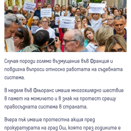
Случая породи голямо възмущение във Франция и
повдигна въпроси относно работата на съдебната
система.
В неделя във Фльоранс имаше многохилядно шествие
в памет на момичето и в знак на протест срещу
правосъдната система в страната.
Вчера пък имаше протестна акция пред
прокуратурата на град Ош, която през годините е