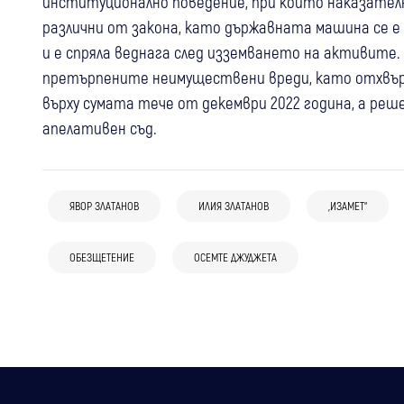
институционално поведение, при който наказателн
различни от закона, като държавната машина се е
и е спряла веднага след изземването на активите.
претърпените неимуществени вреди, като отхвърл
върху сумата тече от декември 2022 година, а ре
апелативен съд.
17:00
Банско
Крими
ЯВОР ЗЛАТАНОВ
ИЛИЯ ЗЛАТАНОВ
„ИЗАМЕТ“
04 авг
България
05 авг
Банско
Прокуратурата проверява случая с
ГЕРБ отговори на обвиненията за
Чуждестранната група италианци
италианските евреи в Банско,
ОБЕЗЩЕТЕНИЕ
ОСЕМТЕ ДЖУДЖЕТА
“Божков“: Не приемаме внушения,
провокирали конфликт, хотелът
анализират се всички обстоятелства
публикуван е процесуален документ, не
отчита щети за около 15 000 евро
съдебно решение