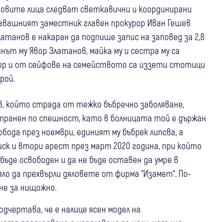
новите лица следват светкавични и координирани
авашният заместник главен прокурор Иван Гешев
латанов е накаран да подпише запис на заповед за 2,8
синът му Явор Златанов, майка му и сестра му са
вор и от сейфове на семейството са иззети стотици
рой.
в, който страда от тежко бъбречно заболяване,
странен по спешност, като в болницата той е държан
обода през ноември, единият му бъбрек липсва, а
иск и втори арест през март 2020 година, при който
бъде освободен и да не бъде оставен да умре в
яло да прехвърли дяловете от фирма “Изамет“. По-
не за нищожно.
дчертава, че е налице ясен модел на