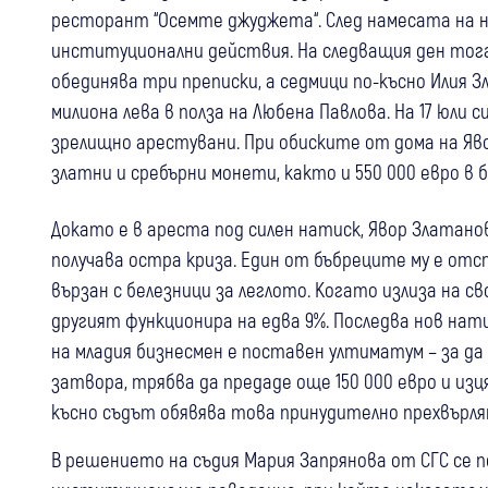
ресторант “Осемте джуджета“. След намесата на 
институционални действия. На следващия ден тог
обединява три преписки, а седмици по-късно Илия З
милиона лева в полза на Любена Павлова. На 17 юли 
зрелищно арестувани. При обиските от дома на Я
златни и сребърни монети, както и 550 000 евро в б
Докато е в ареста под силен натиск, Явор Златано
получава остра криза. Един от бъбреците му е от
вързан с белезници за леглото. Когато излиза на св
другият функционира на едва 9%. Последва нов нат
на младия бизнесмен е поставен ултиматум – за да 
затвора, трябва да предаде още 150 000 евро и изц
късно съдът обявява това принудително прехвърля
В решението на съдия Мария Запрянова от СГС се по