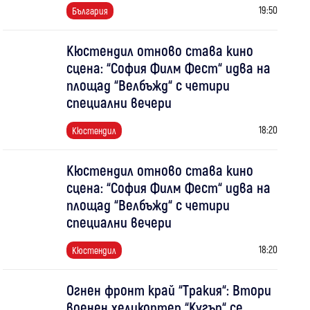
19:50
България
Кюстендил отново става кино
сцена: “София Филм Фест“ идва на
площад “Велбъжд“ с четири
специални вечери
18:20
Кюстендил
Кюстендил отново става кино
сцена: “София Филм Фест“ идва на
площад “Велбъжд“ с четири
специални вечери
18:20
Кюстендил
Огнен фронт край “Тракия“: Втори
военен хеликоптер “Кугър“ се