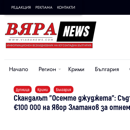
РЕДАКЦИЯ
РЕКЛАМА
КОНТАКТИ
Начало
Регион
Крими
България
Дупница
Крими
България
Скандалът "Осемте джуджета": Съд
€100 000 на Явор Златанов за отнем