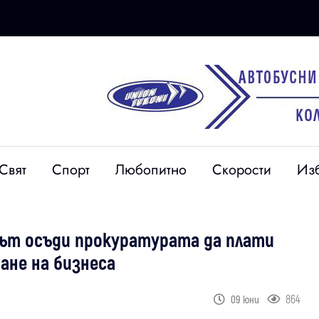
Свят
Спорт
Любопитно
Скорости
Из
ът осъди прокуратурата да плати
ане на бизнеса
864
09 юни