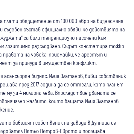
да плати обезщетение от 100 000 евро на бизнесмена
ки съдебен състав официално обяви, че действията на
джуджета“ са били тенденциозно насочени към
 към легитимно разследване. Съдът констатира тежко
а правата на човека, приемайки, че арестът и
мент за принуда в имуществен конфликт.
ия асансьорен бизнес. Илия Златанов, бивш собственик
 решава през 2017 година да се оттегли, като планът
те му за 4 милиона лева. Впоследствие двамата се
ървоначално жалбите, които бащата Илия Златанов
жение.
когато бившият собственик на завода в Дупница се
следовател Петьо Петров-Еврото и посещава