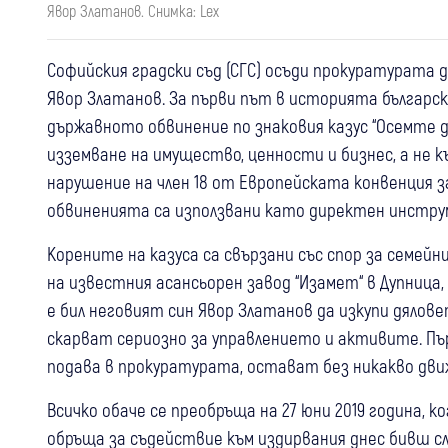
Явор Златанов. Снимка: Lex
Софийския градски съд (СГС) осъди прокуратурата 
Явор Златанов. За първи път в историята българс
държавното обвинение по знаковия казус “Осемте 
изземване на имущество, ценности и бизнес, а не
нарушение на член 18 от Европейската конвенция з
обвиненията са използвани като директен инстру
Корените на казуса са свързани със спор за семейн
на известния асансьорен завод “Изамет“ в Дупница,
е бил неговият син Явор Златанов да изкупи дялове
скарват сериозно за управлението и активите. П
подава в прокуратурата, остават без никакво дви
Всичко обаче се преобръща на 27 юни 2019 година, 
обръща за съдействие към издирвания днес бивш 