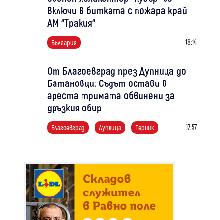
включи в битката с пожара край
АМ “Тракия“
18:14
България
От Благоевград през Дупница до
Батановци: Съдът остави в
ареста тримата обвинени за
дръзкия обир
17:57
Благоевград
Дупница
Перник