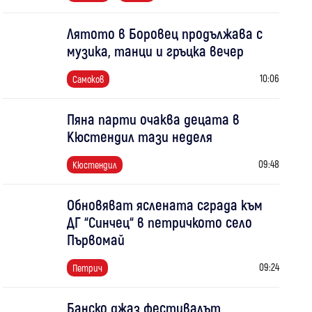
Лятото в Боровец продължава с
музика, танци и гръцка вечер
10:06
Самоков
Пяна парти очаква децата в
Кюстендил тази неделя
09:48
Кюстендил
Обновяват яслената сграда към
ДГ “Синчец“ в петричкото село
Първомай
09:24
Петрич
Банско джаз фестивалът