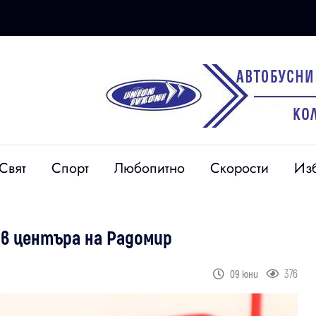
Свят
Спорт
Любопитно
Скорости
Из
 в центъра на Радомир
376
09 юни