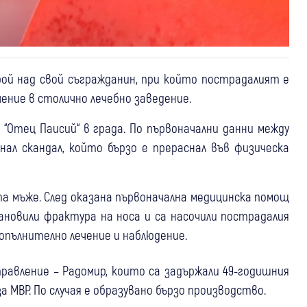
бой над свой съгражданин, при който пострадалият е
чение в столично лечебно заведение.
. “Отец Паисий“ в града. По първоначални данни между
нал скандал, който бързо е прераснал във физическа
а мъже. След оказана първоначална медицинска помощ
ановили фрактура на носа и са насочили пострадалия
допълнително лечение и наблюдение.
равление – Радомир, които са задържали 49-годишния
за МВР. По случая е образувано бързо производство.