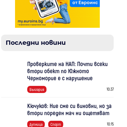
Последни новини
Проверките на НАП: Почти всеки
втори обект по Южното
Черноморие е с нарушение
10:37
България
Кючуков: Ние сме си виновни, но за
втори пореден мач ни ощетяват
10:15
Дупница
Спорт