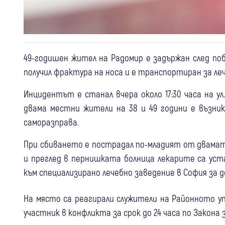
49-годишен жител на Радомир е задържан след по
получил фрактура на носа и е транспортиран за ле
Инцидентът е станал вчера около 17:30 часа на ул
двама местни жители на 38 и 49 години е възник
саморазправа.
При сбиването е пострадал по-младият от двамат
и преглед в пернишката болница лекарите са уст
към специализирано лечебно заведение в София за 
На място са реагирали служители на Районното уп
участник в конфликта за срок до 24 часа по Закона 