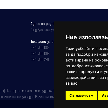
Адрес на редакцията
Град Дупница, ул.''Христо Ботев" 43
Ние използва
Телефони за реклама и абонаменти
0879 356 082
Този уебсайт използв
0879 356 098
за да подобри изживя
0879 356 289
активиране на основн
по-добро изживяване
нашите продукти и ус
взаимодействия
,
за 
за вас
.
фикатор на печатните издания (Българска национална агенция за ISSN)
Съгласен съм
Аз 
евник на югозападна България, със свидетелство за марка рег. номер: 