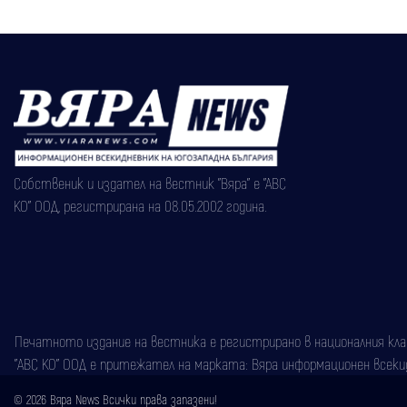
Собственик и издател на вестник "Вяра" е "АВС
КО" ООД, регистрирана на 08.05.2002 година.
Печатното издание на вестника е регистрирано в националния класи
"АВС КО" ООД е притежател на марката: Вяра информационен всекидн
© 2026 Вяра News Всички права запазени!