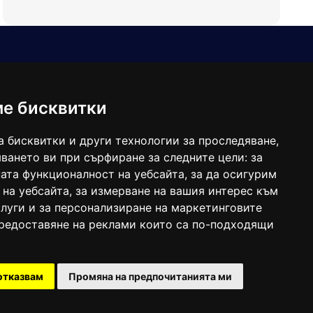
Е-мейл
Следвайте ни:
viaranews@gmail.com
balgarkanews@gmail.com
ме бисквитки
viara_reklama@mail.bg
а бисквитки и други технологии за проследяване,
ването ви при сърфиране за следните цели:
за
ата функционалност на уебсайта
,
за да осигурим
 на уебсайта
,
за измерване на вашия интерес към
луги и за персонализиране на маркетинговите
предоставяне на реклами които са по-подходящи
 под номер: ISSN 1312-4722.
отказвам
Промяна на предпочитанията ми
47857/11.05.2004 година.
Created by
DREAMmedia Creative Studio