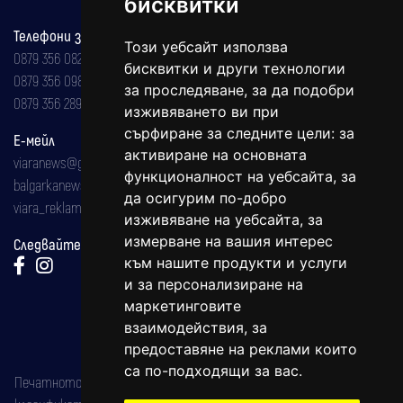
бисквитки
Телефони за реклама и абонаменти
Този уебсайт използва
0879 356 082
бисквитки и други технологии
0879 356 098
за проследяване, за да подобри
0879 356 289
изживяването ви при
сърфиране за следните цели:
за
Е-мейл
активиране на основната
viaranews@gmail.com
функционалност на уебсайта
,
за
balgarkanews@gmail.com
да осигурим по-добро
viara_reklama@mail.bg
изживяване на уебсайта
,
за
измерване на вашия интерес
Следвайте ни:
към нашите продукти и услуги
и за персонализиране на
маркетинговите
взаимодействия
,
за
предоставяне на реклами които
са по-подходящи за вас
.
Печатното издание на вестника е регистрирано в националния