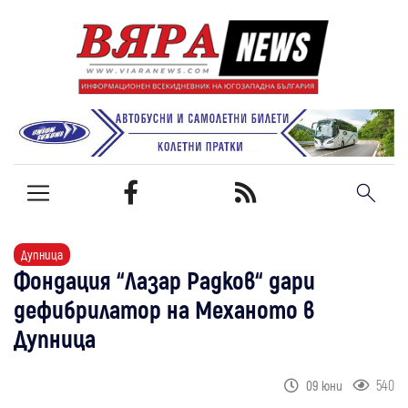
Дупница
Фондация “Лазар Радков“ дари
дефибрилатор на Механото в
Дупница
540
09 юни