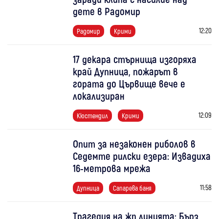
дете в Радомир
12:20
Радомир
Крими
17 декара стърнища изгоряха
край Дупница, пожарът в
гората до Цървище вече е
локализиран
12:09
Кюстендил
Крими
Опит за незаконен риболов в
Седемте рилски езера: Извадиха
16-метрова мрежа
11:58
Дупница
Сапарева баня
Трагедия на жп линията: Бърз