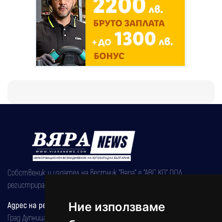
Собственик и издател на вестник "Вяра" е "АВС КО" ООД,
регистрирана на 08.05.2002 година.
Адрес на редакцията
Ние използваме
Град Дупница, ул.''Христо Ботев" 43