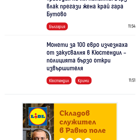
влак прегази жена край гара
Бутово
11:54
България
Монети за 100 евро изчезнаха
от закусвалня в Кюстендил –
полицията бързо откри
извършителя
11:51
Кюстендил
Крими