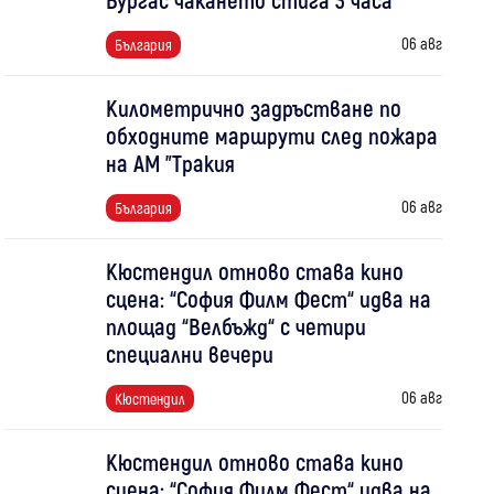
06 авг
България
Километрично задръстване по
обходните маршрути след пожара
на АМ "Тракия
06 авг
България
Кюстендил отново става кино
сцена: “София Филм Фест“ идва на
площад “Велбъжд“ с четири
специални вечери
06 авг
Кюстендил
Кюстендил отново става кино
сцена: “София Филм Фест“ идва на