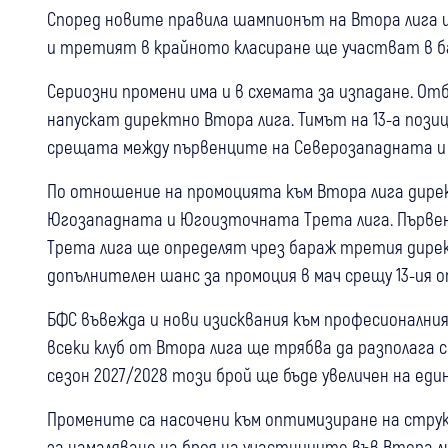
Според новите правила шампионът на Втора лига щ
и третият в крайното класиране ще участват в ба
Сериозни промени има и в схемата за изпадане. Отб
напускат директно Втора лига. Тимът на 13-а пози
срещата между първенците на Северозападната и
По отношение на промоцията към Втора лига дир
Югозападната и Югоизточната Трета лига. Първе
Трета лига ще определят чрез бараж третия дире
допълнителен шанс за промоция в мач срещу 13-ия о
БФС въвежда и нови изисквания към професионални
всеки клуб от Втора лига ще трябва да разполага 
сезон 2027/2028 този брой ще бъде увеличен на еди
Промените са насочени към оптимизиране на стр
за намаляване на броя на участниците във Втора ли