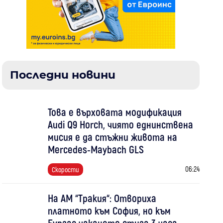
Последни новини
Това е върховата модификация
Audi Q9 Horch, чиято еднинствена
мисия е да стъжни живота на
Mercedes-Maybach GLS
06:24
Скорости
На АМ “Тракия“: Отвориха
платното към София, но към
Бургас чакането стига 3 часа