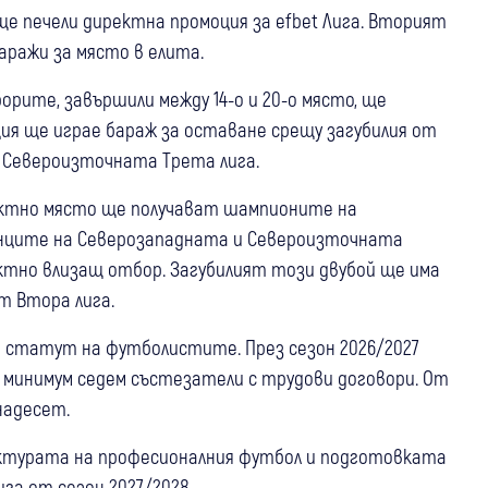
е печели директна промоция за efbet Лига. Вторият
ражи за място в елита.
орите, завършили между 14-о и 20-о място, ще
ция ще играе бараж за оставане срещу загубилия от
 Североизточната Трета лига.
ектно място ще получават шампионите на
нците на Северозападната и Североизточната
ктно влизащ отбор. Загубилият този двубой ще има
т Втора лига.
я статут на футболистите. През сезон 2026/2027
с минимум седем състезатели с трудови договори. От
надесет.
уктурата на професионалния футбол и подготовката
га от сезон 2027/2028.