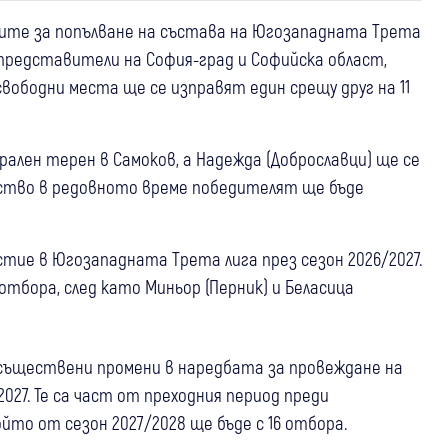
иите за попълване на състава на Югозападната Трета
 представители на София-град и Софийска област,
ободни места ще се изправят един срещу друг на 11
ален терен в Самоков, а Надежда (Доброславци) ще се
нство в редовното време победителят ще бъде
тие в Югозападната Трета лига през сезон 2026/2027.
тбора, след като Миньор (Перник) и Беласица
съществени промени в наредбата за провеждане на
2027. Те са част от преходния период преди
то от сезон 2027/2028 ще бъде с 16 отбора.