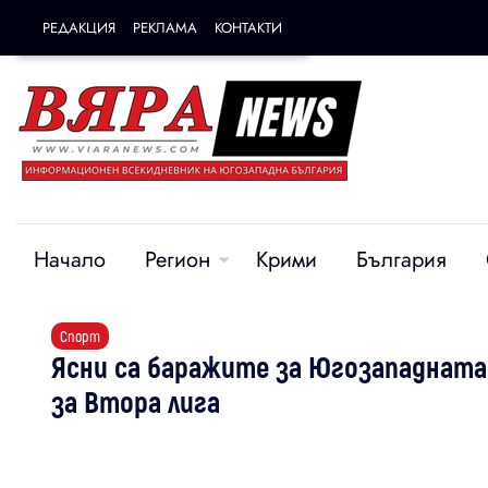
РЕДАКЦИЯ
РЕКЛАМА
КОНТАКТИ
Начало
Регион
Крими
България
Спорт
Ясни са баражите за Югозападната 
за Втора лига