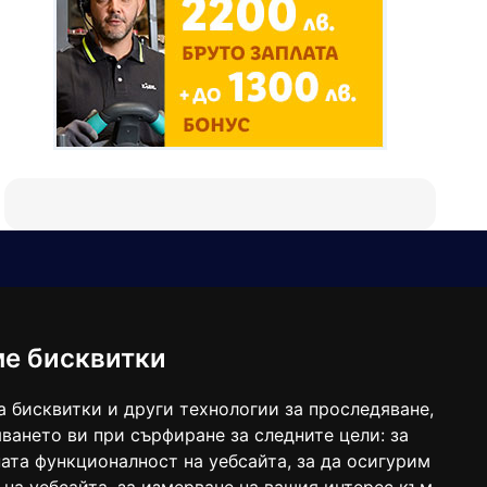
Е-мейл
Следвайте ни:
viaranews@gmail.com
balgarkanews@gmail.com
ме бисквитки
viara_reklama@mail.bg
а бисквитки и други технологии за проследяване,
ването ви при сърфиране за следните цели:
за
ата функционалност на уебсайта
,
за да осигурим