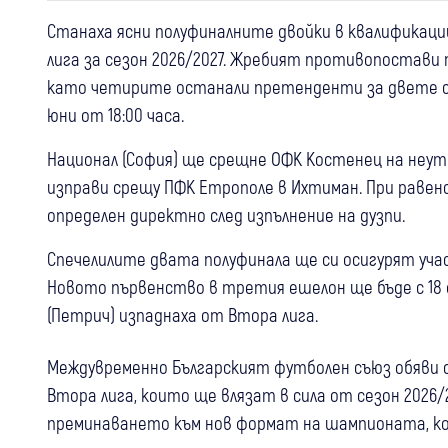
Станаха ясни полуфиналните двойки в квалификац
лига за сезон 2026/2027. Жребият противопостави
като четирите останали претенденти за двете св
юни от 18:00 часа.
Национал (София) ще срещне ОФК Костенец на неутр
изправи срещу ПФК Етрополе в Ихтиман. При раве
определен директно след изпълнение на дузпи.
Спечелилите двата полуфинала ще си осигурят учас
Новото първенство в третия ешелон ще бъде с 18 о
(Петрич) изпаднаха от Втора лига.
Междувременно Българският футболен съюз обяви 
Втора лига, които ще влязат в сила от сезон 2026/
преминаването към нов формат на шампионата, кой