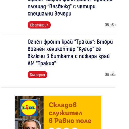
площад “Велбъжд“ с четири
специални вечери
06 авг
Кюстендил
Огнен фронт край “Тракия“: Втори
военен хеликоптер “Кугър“ се
включи в битката с пожара край
АМ “Тракия“
06 авг
България