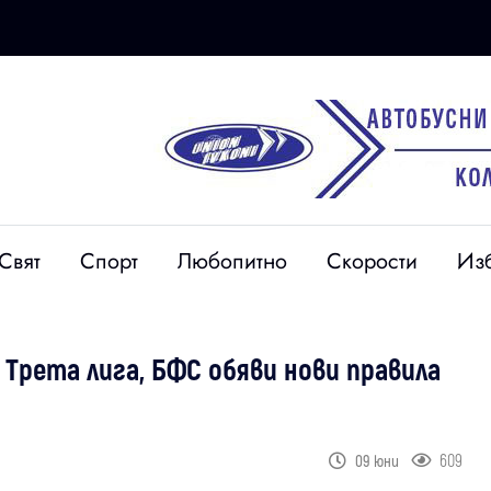
Свят
Спорт
Любопитно
Скорости
Из
Трета лига, БФС обяви нови правила
609
09 юни