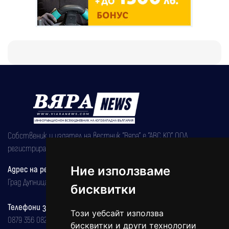
Собственик и издател на вестник "Вяра" е "АВС КО" ООД,
регистрирана на 08.05.2002 година.
Адрес на редакцията
Ние използваме
Град Дупница, ул.''Христо Ботев" 43
бисквитки
Телефони за реклама и абонаменти
Този уебсайт използва
0879 356 082
бисквитки и други технологии