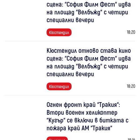
сцена: “София Филм Фест“ идва
на площад “Велбъжд“ с четири
специални вечери
18:20
Кюстендил
Кюстендил отново става кино
сцена: “София Филм Фест“ идва
на площад “Велбъжд“ с четири
специални вечери
18:20
Кюстендил
Огнен фронт край “Тракия“:
Втори военен хеликоптер
“Кугър“ се включи в битката с
пожара край АМ “Тракия“
18:14