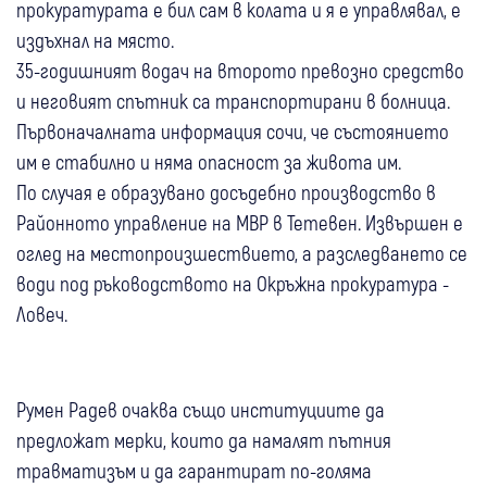
прокуратурата е бил сам в колата и я е управлявал, е
издъхнал на място.
35-годишният водач на второто превозно средство
и неговият спътник са транспортирани в болница.
Първоначалната информация сочи, че състоянието
им е стабилно и няма опасност за живота им.
По случая е образувано досъдебно производство в
Районното управление на МВР в Тетевен. Извършен е
оглед на местопроизшествието, а разследването се
води под ръководството на Окръжна прокуратура -
Ловеч.
Румен Радев очаква също институциите да
предложат мерки, които да намалят пътния
травматизъм и да гарантират по-голяма