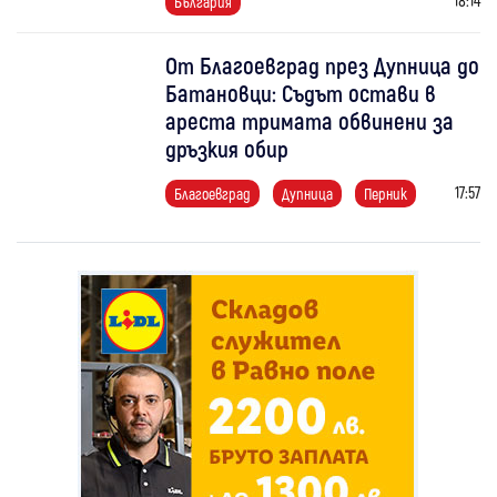
България
От Благоевград през Дупница до
Батановци: Съдът остави в
ареста тримата обвинени за
дръзкия обир
17:57
Благоевград
Дупница
Перник