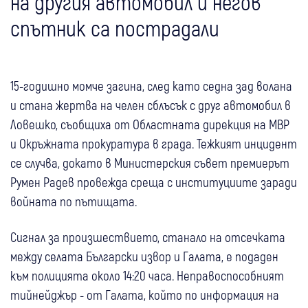
на другия автомобил и негов
спътник са пострадали
15-годишно момче загина, след като седна зад волана
и стана жертва на челен сблъсък с друг автомобил в
Ловешко, съобщиха от Областната дирекция на МВР
и Окръжната прокуратура в града. Тежкият инцидент
се случва, докато в Министерския съвет премиерът
Румен Радев провежда среща с институциите заради
войната по пътищата.
Сигнал за произшествието, станало на отсечката
между селата Български извор и Галата, е подаден
към полицията около 14:20 часа. Неправоспособният
тийнейджър - от Галата, който по информация на