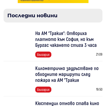
Последни новини
На АМ “Тракия“: Отвориха
платното към София, но към
Бургас чакането стига 3 часа
21:09
България
Километрично задръстване по
обходните маршрути след
пожара на АМ "Тракия
19:50
България
Кюстендил отново става кино