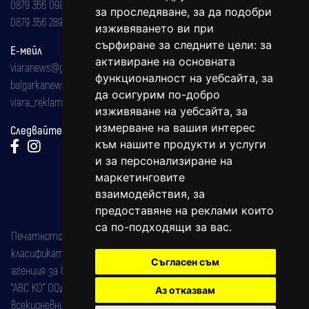
0879 356 098
за проследяване, за да подобри
0879 356 289
изживяването ви при
сърфиране за следните цели:
за
Е-мейл
активиране на основната
viaranews@gmail.com
функционалност на уебсайта
,
за
balgarkanews@gmail.com
да осигурим по-добро
viara_reklama@mail.bg
изживяване на уебсайта
,
за
измерване на вашия интерес
Следвайте ни:
към нашите продукти и услуги
и за персонализиране на
маркетинговите
взаимодействия
,
за
предоставяне на реклами които
са по-подходящи за вас
.
Печатното издание на вестника е регистрирано в националния
класификатор на печатните издания (Българска национална
Съгласен съм
агенция за ISSN) под номер: ISSN 1312-4722.
"АВС КО" ООД е притежател на марката: Вяра информационен
Аз отказвам
всекидневник на югозападна България, със свидетелство за марка