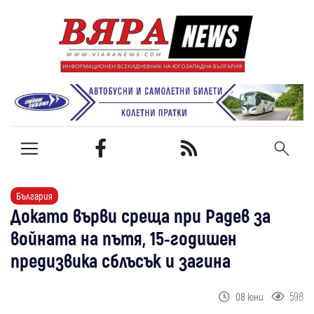
България
Докато върви среща при Радев за
войната на пътя, 15-годишен
предизвика сблъсък и загина
598
08 юни