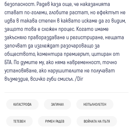
безопасност. Радев каза още, че наказанията
стават по-големи, глобите растат, но ефектът не
идва в такава степен в каквато искаме да го видим,
защото това е сложен процес. Когато имаме
закъсняло правораздаване и регистриране, нещата
започват да изглеждат разочароващо за
обществото, коментира премиерът, цитиран от
БТА. По думите му, ако няма навременност, точно
установяване, ако нарушителите не получават
възмездие, всичко губи смисъл. /Dir
КАТАСТРОФА
ЗАГИНАЛ
НЕПЪЛНОЛЕТЕН
ТЕТЕВЕН
РУМЕН РАДЕВ
ВОЙНАТА НА ПЪТЯ
12:14
Банско
България
13:51
България
05 авг
Банско