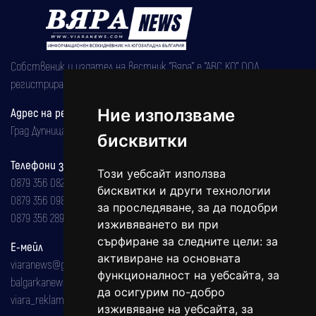
Собственик и издател на вестник "Вяра" е "АВС КО" ООД,
регистрирана на 08.05.2002 година.
Ние използваме
Адрес на редакцията
Град Дупница, ул.''Христо Ботев" 43
бисквитки
Телефони за реклама и абонаменти
Този уебсайт използва
0879 356 082
бисквитки и други технологии
0879 356 098
за проследяване, за да подобри
0879 356 289
изживяването ви при
сърфиране за следните цели:
за
Е-мейл
активиране на основната
viaranews@gmail.com
функционалност на уебсайта
,
за
balgarkanews@gmail.com
да осигурим по-добро
viara_reklama@mail.bg
изживяване на уебсайта
,
за