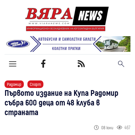
Радомир
Спорт
Първото издание на Купа Радомир
събра 600 деца от 48 клуба в
страната
467
08 юни