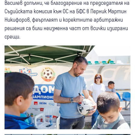
Василев допълни, че благодарение на председателя на
Съдийската комисия към ОС на БФС в Перник Мартин
Никифоров, феърплеят и коректните арбитражни
решения са били неизменна част от всички изиграни
срещи.