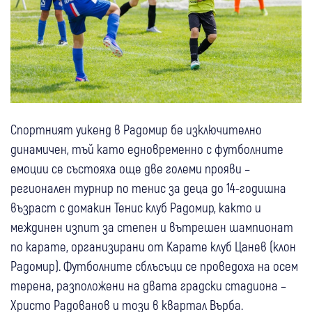
Спортният уикенд в Радомир бе изключително
динамичен, тъй като едновременно с футболните
емоции се състояха още две големи прояви –
регионален турнир по тенис за деца до 14-годишна
възраст с домакин Тенис клуб Радомир, както и
междинен изпит за степен и вътрешен шампионат
по карате, организирани от Карате клуб Цанев (клон
Радомир). Футболните сблъсъци се проведоха на осем
терена, разположени на двата градски стадиона –
Христо Радованов и този в квартал Върба.