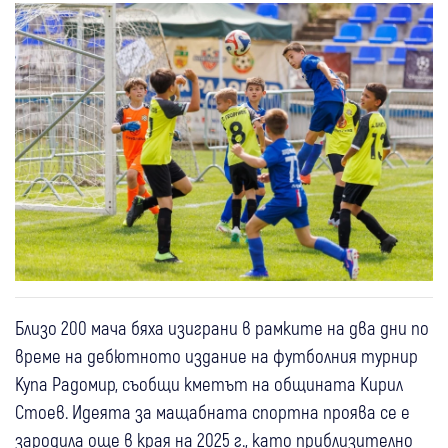
Близо 200 мача бяха изиграни в рамките на два дни по
време на дебютното издание на футболния турнир
Купа Радомир, съобщи кметът на общината Кирил
Стоев. Идеята за мащабната спортна проява се е
зародила още в края на 2025 г., като приблизително