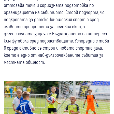
оттогава тече и сериозната подготовка по
организацията на събитието. Стоев подчерта, че
подкрепата за детско-юношеския спорт е сред
главните приоритети за неговия екип, а
дългосрочната задача е възраждането на интереса
към футбола сред подрастващите. Успоредно с това
в града активно се строи и новата спортна зала,
което е едно от най-дългоочакваните събития за
местната общност.