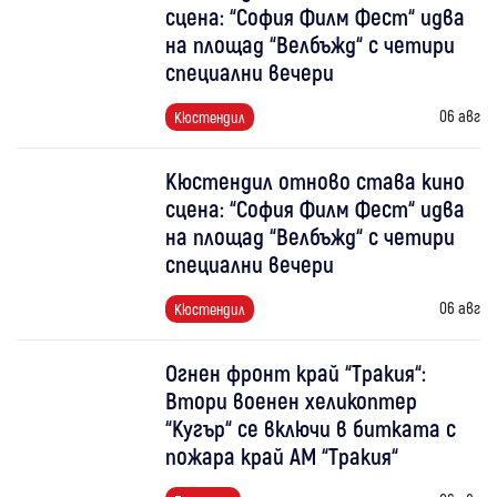
сцена: “София Филм Фест“ идва
на площад “Велбъжд“ с четири
специални вечери
06 авг
Кюстендил
Кюстендил отново става кино
сцена: “София Филм Фест“ идва
на площад “Велбъжд“ с четири
специални вечери
06 авг
Кюстендил
Огнен фронт край “Тракия“:
Втори военен хеликоптер
“Кугър“ се включи в битката с
пожара край АМ “Тракия“