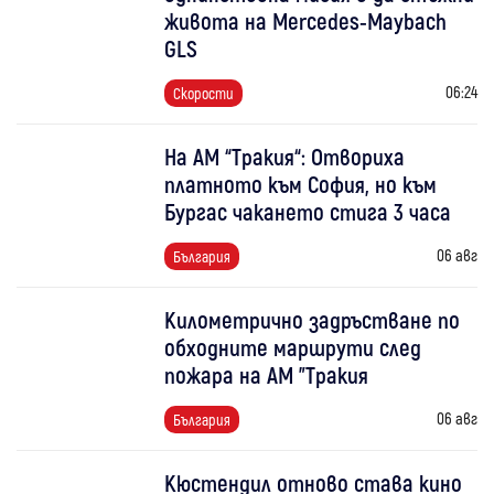
живота на Mercedes-Maybach
GLS
06:24
Скорости
На АМ “Тракия“: Отвориха
платното към София, но към
Бургас чакането стига 3 часа
06 авг
България
Километрично задръстване по
обходните маршрути след
пожара на АМ "Тракия
06 авг
България
Кюстендил отново става кино