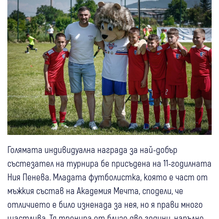
Голямата индивидуална награда за най-добър
състезател на турнира бе присъдена на 11-годилната
Ния Пенева. Младата футболистка, която е част от
мъжкия състав на Академия Мечта, сподели, че
отличието е било изненада за нея, но я прави много
щастлива. Тя тренира от близо две години, напълно