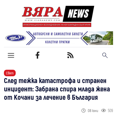
Свят
След тежка катастрофа и странен
инцидент: Забрана спира млада жена
от Кочани за лечение в България
509
08 юни