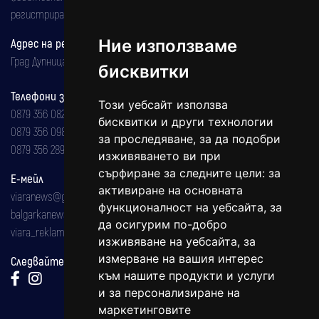
регистрирана на 08.05.2002 година.
Ние използваме
Адрес на редакцията
Град Дупница, ул.''Христо Ботев" 43
бисквитки
Телефони за реклама и абонаменти
Този уебсайт използва
0879 356 082
бисквитки и други технологии
0879 356 098
за проследяване, за да подобри
0879 356 289
изживяването ви при
сърфиране за следните цели:
за
Е-мейл
активиране на основната
viaranews@gmail.com
функционалност на уебсайта
,
за
balgarkanews@gmail.com
да осигурим по-добро
viara_reklama@mail.bg
изживяване на уебсайта
,
за
измерване на вашия интерес
Следвайте ни:
към нашите продукти и услуги
и за персонализиране на
маркетинговите