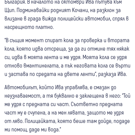
България. В началото на октомври Ива пътува към
Щип. Подминавайки родният Кочани, на разклон за
влизане в града вижда полицейски автомобил, спрял в
насрещното платно.
“В същия момент спират кола за проверка и втората
кола, която идва отсреща, за да ги отмине тях някак
си, идва в моята лента и ме удря. Моята кола се удря
отново вмантинелата, а пък неговата кола се върти
и застава по средата на двете ленти“, разказа Ива.
Автомобилът, който Ива управлява, е смазан до
неузнаваемост, а тя буквално е заклещена в него: “Той
ме удря с предната си част. Съответно предната
част му е счупена, а на мен лявата, защото ме удря
от ляво. Полицайката, която беше там дойде, подаде
ми помощ, даде ми вода.“