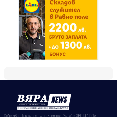
Собственик и издател на вестник "Вяра" е "АВС КО" ООД,