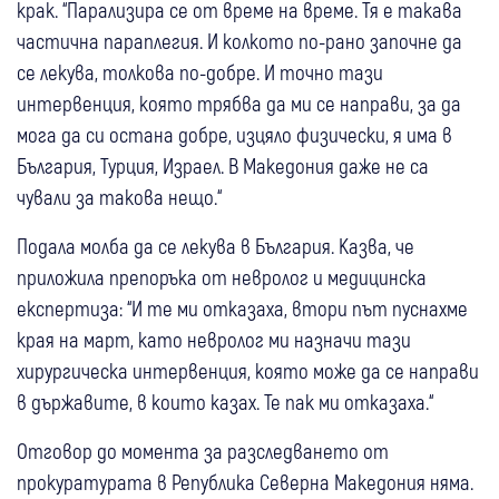
крак. “Парализира се от време на време. Тя е такава
частична параплегия. И колкото по-рано започне да
се лекува, толкова по-добре. И точно тази
интервенция, която трябва да ми се направи, за да
мога да си остана добре, изцяло физически, я има в
България, Турция, Израел. В Македония даже не са
чували за такова нещо.“
Подала молба да се лекува в България. Казва, че
приложила препоръка от невролог и медицинска
експертиза: “И те ми отказаха, втори път пуснахме
края на март, като невролог ми назначи тази
хирургическа интервенция, която може да се направи
в държавите, в които казах. Те пак ми отказаха.“
Отговор до момента за разследването от
прокуратурата в Република Северна Македония няма.