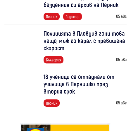
безценния си архив на Перник
05 авг
Перник
Радомир
Полицията в Пловдив гони това
нещо, мъж го карал с превишена
скорост
05 авг
България
18 ученици са отпаднали от
училище в Пернишко през
втория срок
05 авг
Перник