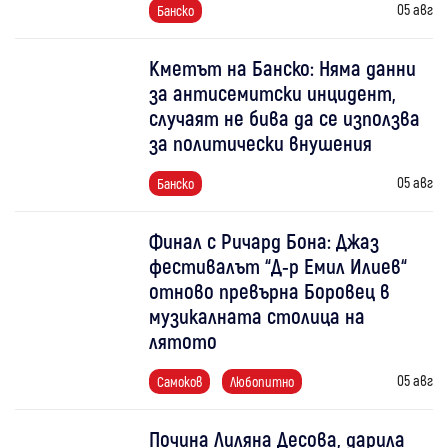
05 авг
Банско
Кметът на Банско: Няма данни
за антисемитски инцидент,
случаят не бива да се използва
за политически внушения
05 авг
Банско
Финал с Ричард Бона: Джаз
фестивалът “Д-р Емил Илиев“
отново превърна Боровец в
музикалната столица на
лятото
05 авг
Самоков
Любопитно
Почина Лиляна Десова, дарила