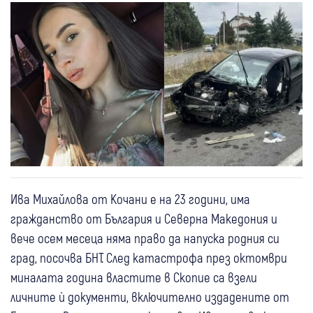
Ива Михайлова от Кочани е на 23 години, има
гражданство от България и Северна Македония и
вече осем месеца няма право да напуска родния си
град, посочва БНТ. След катастрофа през октомври
миналата година властите в Скопие са взели
личните ѝ документи, включително издадените от