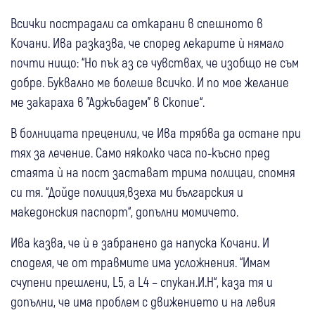
Всички пострадали са откарани в спешното в
Кочани. Ива разказва, че според лекарите ѝ нямало
почти нищо: “Но пък аз се чувствах, че изобщо не съм
добре. Буквално ме болеше всичко. И по мое желание
ме закараха в "Аджъбадем" в Скопие“.
В болницата преценили, че Ива трябва да остане при
тях за лечение. Само няколко часа по-късно пред
стаята ѝ на пост застават трима полицаи, спомня
си тя. “Дойде полиция,взеха ми българския и
македонския паспорт“, допълни момичето.
Ива казва, че ѝ е забранено да напуска Кочани. И
споделя, че от травмите има усложнения. “Имам
счупени прешлени, L5, а L4 – спукан.И.Н“, каза тя и
допълни, че има проблем с движението и на левия