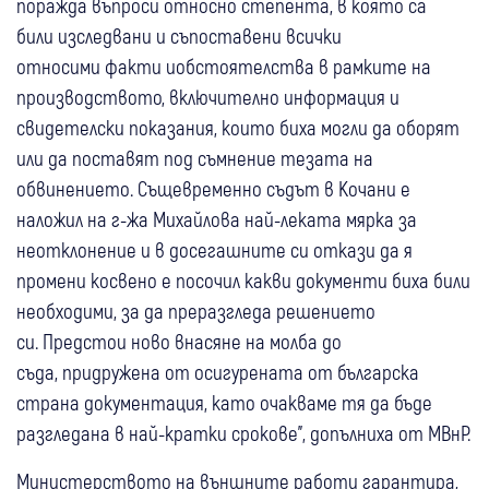
поражда въпроси относно степента, в която са
били изследвани и съпоставени всички
относими факти иобстоятелства в рамките на
производството, включително информация и
свидетелски показания, които биха могли да оборят
или да поставят под съмнение тезата на
обвинението. Същевременно съдът в Кочани е
наложил на г-жа Михайлова най-леката мярка за
неотклонение и в досегашните си откази да я
промени косвено е посочил какви документи биха били
необходими, за да преразгледа решението
си. Предстои ново внасяне на молба до
съда, придружена от осигурената от българска
страна документация, като очакваме тя да бъде
разгледана в най-кратки срокове", допълниха от МВнР.
Министерството на външните работи гарантира,