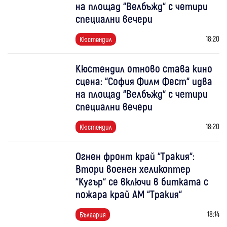
на площад “Велбъжд“ с четири
специални вечери
18:20
Кюстендил
Кюстендил отново става кино
сцена: “София Филм Фест“ идва
на площад “Велбъжд“ с четири
специални вечери
18:20
Кюстендил
Огнен фронт край “Тракия“:
Втори военен хеликоптер
“Кугър“ се включи в битката с
пожара край АМ “Тракия“
18:14
България