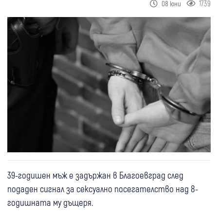
1739
08 юни
39-годишен мъж е задържан в Благоевград след
подаден сигнал за сексуално посегателство над 8-
годишната му дъщеря.