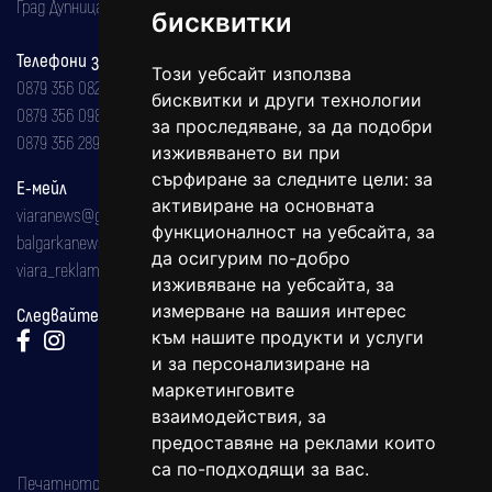
Град Дупница, ул.''Христо Ботев" 43
бисквитки
Телефони за реклама и абонаменти
Този уебсайт използва
0879 356 082
бисквитки и други технологии
0879 356 098
за проследяване, за да подобри
0879 356 289
изживяването ви при
сърфиране за следните цели:
за
Е-мейл
активиране на основната
viaranews@gmail.com
функционалност на уебсайта
,
за
balgarkanews@gmail.com
да осигурим по-добро
viara_reklama@mail.bg
изживяване на уебсайта
,
за
измерване на вашия интерес
Следвайте ни:
към нашите продукти и услуги
и за персонализиране на
маркетинговите
взаимодействия
,
за
предоставяне на реклами които
са по-подходящи за вас
.
Печатното издание на вестника е регистрирано в националния