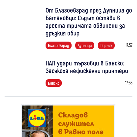
От Благоевград през Дупница до
Батановци: Съдът остави в
ареста тримата обвинени за
дръзкия обир
17:57
Благоевград
Дупница
Перник
НАП удари търговци в Банско:
Засякоха нефискални принтери
17:55
Банско