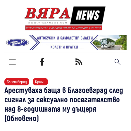
Благоевград
Крими
Арестуваха баща в Благоевград след
сигнал за сексуално посегателство
над 8-годишната му дъщеря
(Обновено)