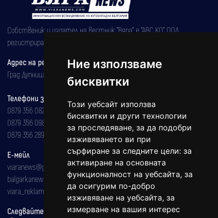
Собственик и издател на вестник "Вяра" е "АВС КО" ООД,
регистрирана на 08.05.2002 година.
Ние използваме
Адрес на редакцията
Град Дупница, ул.''Христо Ботев" 43
бисквитки
Телефони за реклама и абонаменти
Този уебсайт използва
0879 356 082
бисквитки и други технологии
0879 356 098
за проследяване, за да подобри
0879 356 289
изживяването ви при
сърфиране за следните цели:
за
Е-мейл
активиране на основната
viaranews@gmail.com
функционалност на уебсайта
,
за
balgarkanews@gmail.com
да осигурим по-добро
viara_reklama@mail.bg
изживяване на уебсайта
,
за
измерване на вашия интерес
Следвайте ни: