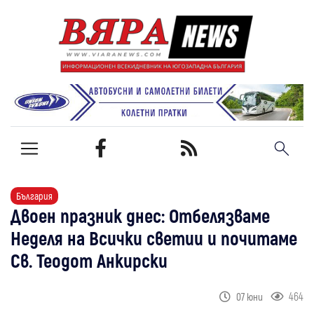
България
Двоен празник днес: Отбелязваме
Неделя на Всички светии и почитаме
Св. Теодот Анкирски
464
07 юни