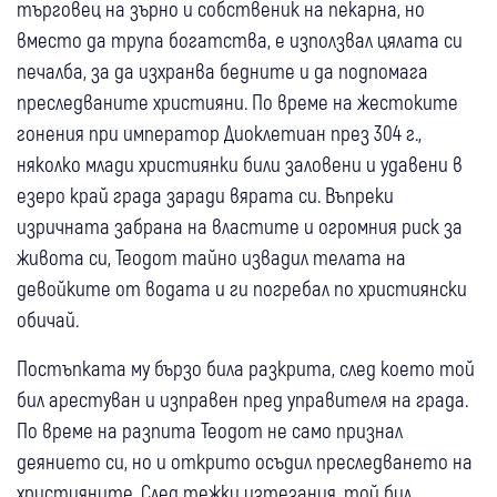
търговец на зърно и собственик на пекарна, но
вместо да трупа богатства, е използвал цялата си
печалба, за да изхранва бедните и да подпомага
преследваните християни. По време на жестоките
гонения при император Диоклетиан през 304 г.,
няколко млади християнки били заловени и удавени в
езеро край града заради вярата си. Въпреки
изричната забрана на властите и огромния риск за
живота си, Теодот тайно извадил телата на
девойките от водата и ги погребал по християнски
обичай.
Постъпката му бързо била разкрита, след което той
бил арестуван и изправен пред управителя на града.
По време на разпита Теодот не само признал
деянието си, но и открито осъдил преследването на
християните. След тежки изтезания, той бил