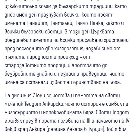
изключително голям за българските традиции, като
днес имен ден празнуват всички, които носят
имената Панайот, Панталей, Панчо, Панка, както и
всички български светци. В този ден Църквата
обединява паметта на всички прославени християни
през последните две хилядолетия, независимо от
тяхната народност и произход – от
старозаветните пророци и апостолите до
безбройните знайни и незнайни праведници, чиито
имена са останали известни единствено на Бога.
На днешния 7 юни се чества и паметта на свети
мъченик Теодот Анкирски, чиято история е символ на
милосърдието и непоколебимата вяра. Свети Теодот
е живял през втората половина на III и началото на IV
век в град Анкира (днешна Анкара в Турция). Той е бил