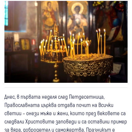
Днес, в първата неделя след Петдесетница,
Православната църква отдава почит на Всички
светии – онези мъже и жени, които през вековете са
следвали Христовите заповеди и са оставили пример
за вяра, добродетел и саможертва. Празникът е