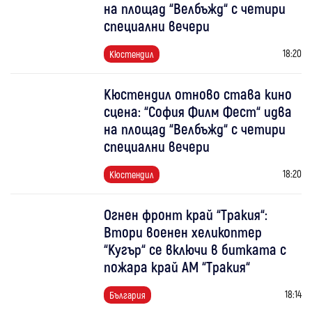
на площад “Велбъжд“ с четири
специални вечери
18:20
Кюстендил
Кюстендил отново става кино
сцена: “София Филм Фест“ идва
на площад “Велбъжд“ с четири
специални вечери
18:20
Кюстендил
Огнен фронт край “Тракия“:
Втори военен хеликоптер
“Кугър“ се включи в битката с
пожара край АМ “Тракия“
18:14
България