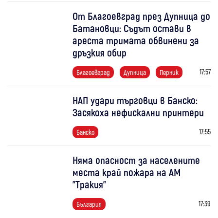
От Благоевград през Дупница до
Батановци: Съдът остави в
ареста тримата обвинени за
дръзкия обир
17:57
Благоевград
Дупница
Перник
НАП удари търговци в Банско:
Засякоха нефискални принтери
17:55
Банско
Няма опасност за населените
места край пожара на АМ
"Тракия"
17:39
България