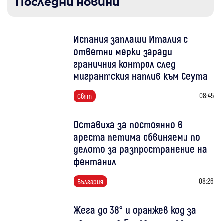
Последни новини
Испания заплаши Италия с
ответни мерки заради
граничния контрол след
мигрантския наплив към Сеута
08:45
Свят
Оставиха за постоянно в
ареста петима обвиняеми по
делото за разпространение на
фентанил
08:26
България
Жега до 38° и оранжев код за