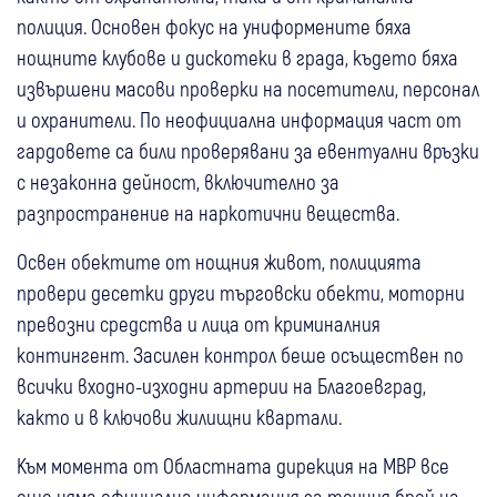
полиция. Основен фокус на униформените бяха
нощните клубове и дискотеки в града, където бяха
извършени масови проверки на посетители, персонал
и охранители. По неофициална информация част от
гардовете са били проверявани за евентуални връзки
с незаконна дейност, включително за
разпространение на наркотични вещества.
Освен обектите от нощния живот, полицията
провери десетки други търговски обекти, моторни
превозни средства и лица от криминалния
контингент. Засилен контрол беше осъществен по
всички входно-изходни артерии на Благоевград,
както и в ключови жилищни квартали.
Към момента от Областната дирекция на МВР все
още няма официална информация за точния брой на