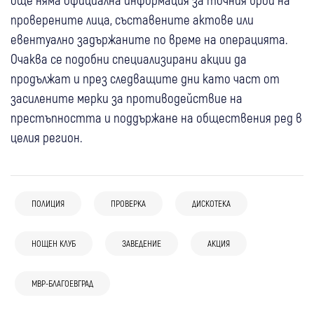
проверените лица, съставените актове или
евентуално задържаните по време на операцията.
Очаква се подобни специализирани акции да
продължат и през следващите дни като част от
засилените мерки за противодействие на
престъпността и поддържане на обществения ред в
целия регион.
ПОЛИЦИЯ
ПРОВЕРКА
ДИСКОТЕКА
07 авг
България
НОЩЕН КЛУБ
ЗАВЕДЕНИЕ
АКЦИЯ
Удар по наркобизнеса в София: Иззеха
07 авг
Радомир
фентанил, кокаин, метамфетамин,
МВР-БЛАГОЕВГРАД
Радомир с извънредни мерки след
канабис и над 46 000 евро
07 авг
Петрич
Крими
07 авг
Петрич
Радомир
Крими
07 авг
Петрич
Крими
видеото с насилие между деца