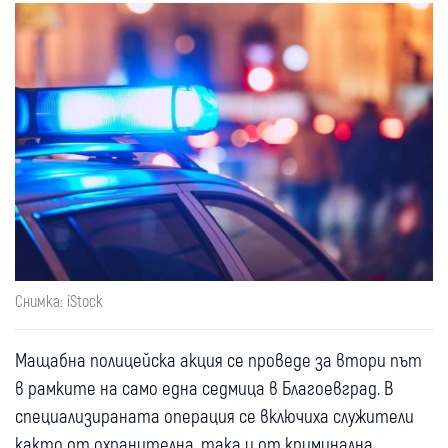
Снимка: iStock
Мащабна полицейска акция се проведе за втори път
в рамките на само една седмица в Благоевград. В
специализираната операция се включиха служители
както от охранителна, така и от криминална