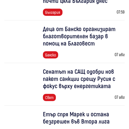
почти цяла България днес
07:59
България
Деца от Банско организират
благотворителен базар в
помощ на Благовест
07 авг
Банско
Сенатът на САЩ одобри нов
пакет санкции срещу Русия с
фокус върху енергетиката
07 авг
Свят
Етър спря Марек и остана
безгрешен във Втора лига