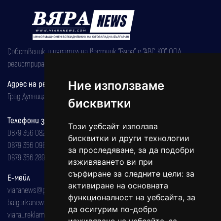
Собственик и издател на вестник "Вяра" е "АВС КО" ООД,
регистрирана на 08.05.2002 година.
Ние използваме
Адрес на редакцията
Град Дупница, ул.''Христо Ботев" 43
бисквитки
Телефони за реклама и абонаменти
Този уебсайт използва
0879 356 082
бисквитки и други технологии
0879 356 098
за проследяване, за да подобри
0879 356 289
изживяването ви при
сърфиране за следните цели:
за
Е-мейл
активиране на основната
viaranews@gmail.com
функционалност на уебсайта
,
за
balgarkanews@gmail.com
да осигурим по-добро
viara_reklama@mail.bg