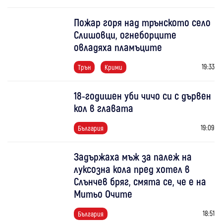
Пожар горя над трънското село
Слишовци, огнеборците
овладяха пламъците
19:33
Трън
Крими
18-годишен уби чичо си с дървен
кол в главата
19:09
България
Задържаха мъж за палеж на
луксозна кола пред хотел в
Слънчев бряг, смята се, че е на
Митьо Очите
18:51
България