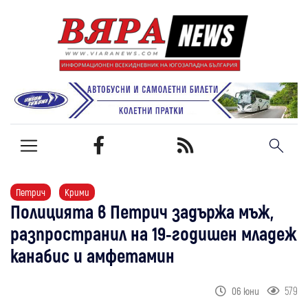
Петрич
Крими
Полицията в Петрич задържа мъж,
разпространил на 19-годишен младеж
канабис и амфетамин
579
06 юни