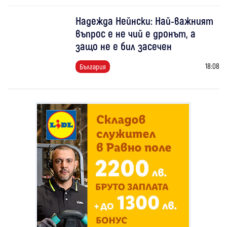
Надежда Нейнски: Най-важният
въпрос е не чий е дронът, а
защо не е бил засечен
18:08
България