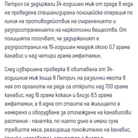
Петрич са задържали 34-годишен мъж от града в хода
на проведена специализирана полицейска операция по
линия на противодействие на съхранението и
разпространението на наркотични вещества. От
полицията посочват, че задържаният е
разпространил на 19-годишен младеж около 0,7 грама
канабис и над четири грама амфетамин.
След извършена проверка в обитавана от 34-
годишния мъж къща в Петрич, на различни места в
нея от органите на реда са открити над 700 грама
канабис, над 16 грама кокаин и близо 8,5 грама
амфетамин, а в една от стаите на жилището е
намерено и оборудване за отглеждане на канабисови
растения - палатка, по чието дъно е имало суха
тревиста маса, реагираща положително на канабис,
крушка-нагревател, аспиратор с филтър,