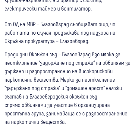
електрически таймер и вентилатор.
От ОД на МВР – Благоевград съобщават още, че
работата по случая продължава под надзора на
Окръжна прокуратура – Благоевград.
Преди дни Окръжен съд – Благоевград взе мярка за
неотклонение “задържане под стража“ на обвиняем за
държане и разпространение на високорискови
наркотични вещества. Мерки за неотклонение
“задържане под стража“ и “домашен арест“ наложи
състав на Благоевградския окръжен съд
спрямо обвиняеми за участие в организирана
престъпна група, занимаваща се с разпространение
на наркотични вещества.