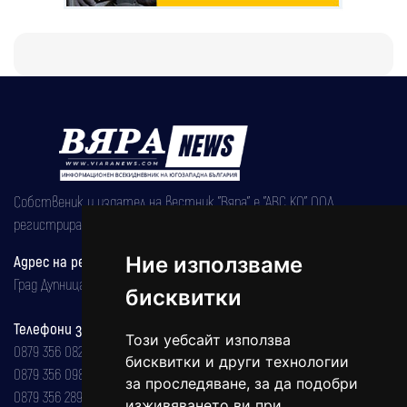
Собственик и издател на вестник "Вяра" е "АВС КО" ООД,
регистрирана на 08.05.2002 година.
Ние използваме
Адрес на редакцията
Град Дупница, ул.''Христо Ботев" 43
бисквитки
Телефони за реклама и абонаменти
Този уебсайт използва
0879 356 082
бисквитки и други технологии
0879 356 098
за проследяване, за да подобри
0879 356 289
изживяването ви при