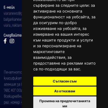
сърфиране за следните цели:
за
Е-мейл
активиране на основната
viaranews@gmail.com
функционалност на уебсайта
,
за
balgarkanews@gmail.com
да осигурим по-добро
viara_reklama@mail.bg
изживяване на уебсайта
,
за
измерване на вашия интерес
Следвайте ни:
към нашите продукти и услуги
и за персонализиране на
маркетинговите
взаимодействия
,
за
предоставяне на реклами които
са по-подходящи за вас
.
Печатното издание на вестника е регистрирано в националния
класификатор на печатните издания (Българска национална
Съгласен съм
агенция за ISSN) под номер: ISSN 1312-4722.
"АВС КО" ООД е притежател на марката: Вяра информационен
Аз отказвам
всекидневник на югозападна България, със свидетелство за марка
Промяна на предпочитанията
рег. номер: 47857/11.05.2004 година.
ми