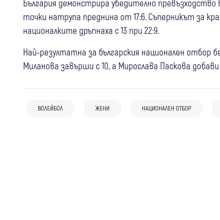
България демонстрира убедително превъзходство в
точки натрупа преднина от 17:6. Съперникът за кр
националките дръпнаха с 13 при 22:9.
Най-резултатна за българския национален отбор б
Миланова завърши с 10, а Мирослава Паскова добави
06 авг
Разлог
Спорт
04 авг
Благоевград
Спорт
Пирин (Разлог) задържа едно от най-
31 юли
Разлог
Спорт
Възпитаници на ПМГ – Благоевград с
перспективните си момчета след
ВОЛЕЙБОЛ
ЖЕНИ
НАЦИОНАЛЕН ОТБОР
Опитният разпределител Любомир
ключова роля в историческия успех на
силен дебют в елита
Агонцев остава в Пирин (Разлог) и за
националния отбор по бейзбол
новия сезон в елита