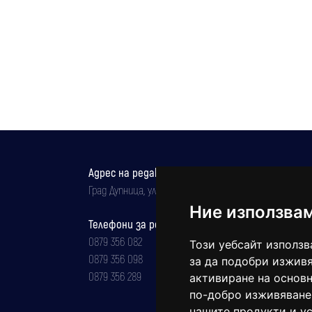
Адрес на редакцията
Град Дупница, ул.''Христо Ботев" 43
Ние използва
Телефони за реклама и абонаменти
0879 356 082
Този уебсайт използв
0879 356 098
за да подобри изживя
0879 356 289
активиране на основн
по-добро изживяване
нашите продукти и ус