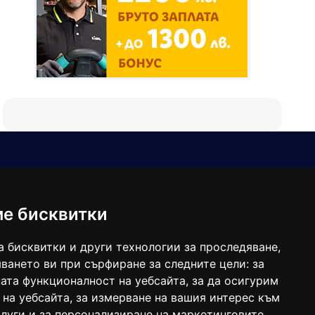
Е-мейл
Следвайте ни:
viaranews@gmail.com
balgarkanews@gmail.com
ме бисквитки
viara_reklama@mail.bg
а бисквитки и други технологии за проследяване,
ването ви при сърфиране за следните цели:
за
ата функционалност на уебсайта
,
за да осигурим
 на уебсайта
,
за измерване на вашия интерес към
луги и за персонализиране на маркетинговите