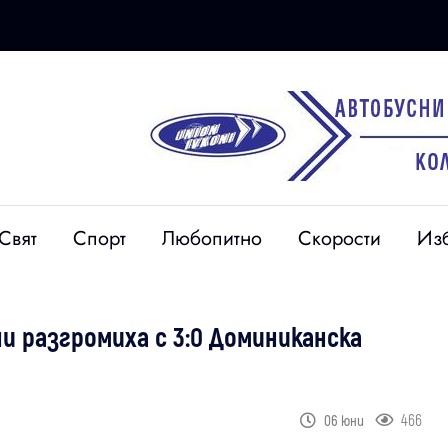
Свят
Спорт
Любопитно
Скорости
Из
и разгромиха с 3:0 Доминиканска
466
06 юни