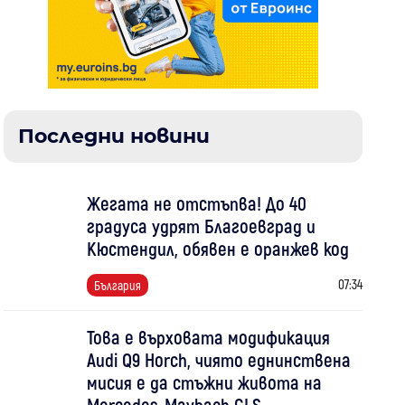
Последни новини
Жегата не отстъпва! До 40
градуса удрят Благоевград и
Кюстендил, обявен е оранжев код
07:34
България
Това е върховата модификация
Audi Q9 Horch, чиято еднинствена
мисия е да стъжни живота на
Mercedes-Maybach GLS