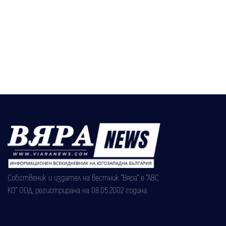
Собственик и издател на вестник "Вяра" е "АВС
КО" ООД, регистрирана на 08.05.2002 година.