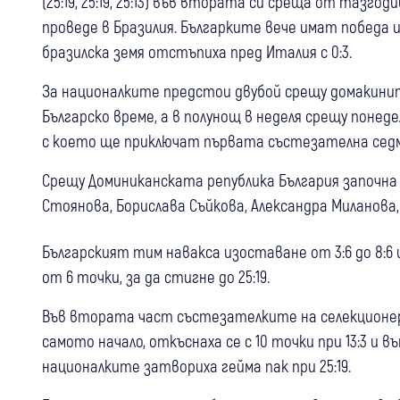
(25:19, 25:19, 25:13) във втората си среща от тазг
проведе в Бразилия. Българките вече имат победа и
бразилска земя отстъпиха пред Италия с 0:3.
За националките предстои двубой срещу домакините
Българско време, а в полунощ в неделя срещу понед
с което ще приключат първата състезателна сед
Срещу Доминиканската република България започна 
Стоянова, Борислава Съйкова, Александра Миланова,
Българският тим навакса изоставане от 3:6 до 8:6 
от 6 точки, за да стигне до 25:19.
Във втората част състезателките на селекционе
самото начало, откъснаха се с 10 точки при 13:3 и 
националките затвориха гейма пак при 25:19.