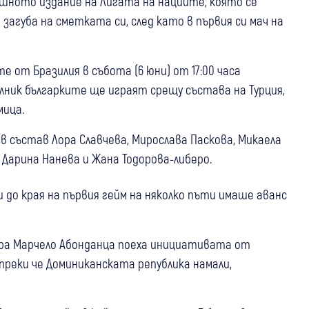
одишното издание на Лигата на нациите, която се
 загуба на сметката си, след като в първия си мач на
 от Бразилия в събота (6 юни) от 17:00 часа
елник българките ще играят срещу състава на Турция,
мица.
в състав Лора Славчева, Мирослава Паскова, Микаела
 Дарина Нанева и Жана Тодорова-либеро.
и до края на първия гейм на няколко пъти имаше аванс
ра Марчело Абонданца поеха инициативата от
въпреки че Доминиканската република намали,