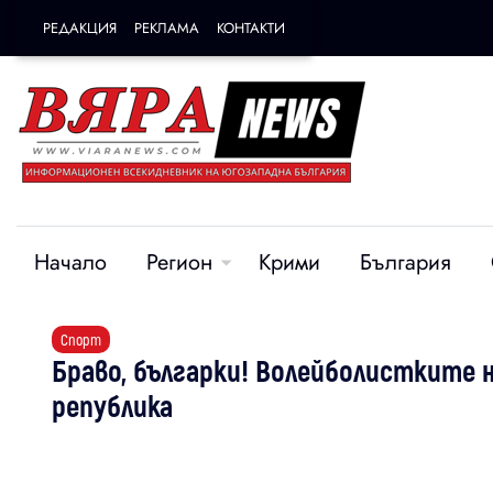
РЕДАКЦИЯ
РЕКЛАМА
КОНТАКТИ
Начало
Регион
Крими
България
Спорт
Браво, българки! Волейболистките н
република