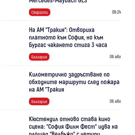
06:24
Скорости
На АМ “Тракия“: Отвориха
платното към София, но към
Бургас чакането стига 3 часа
06 авг
България
Километрично задръстване по
обходните маршрути след пожара
на АМ "Тракия
06 авг
България
Кюстендил отново става кино
сцена: “София Филм Фест“ идва на
площад “Велбъжд“ с четири