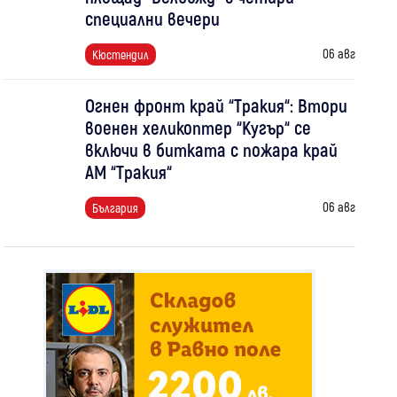
специални вечери
06 авг
Кюстендил
Огнен фронт край “Тракия“: Втори
военен хеликоптер “Кугър“ се
включи в битката с пожара край
АМ “Тракия“
06 авг
България