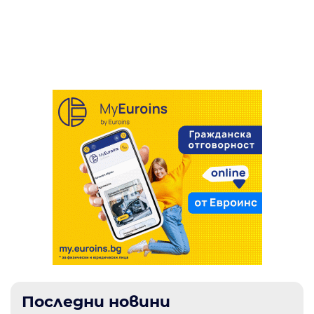
Шестима загинали, включително три
да спасим животи, ако имахме повече
границата
деца, след като дрон се взриви на пълен
противоракетна защита“
плаж в руския курорт Геленджик
Последни новини