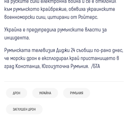
на руските сили електронна война и се е отклонил
към румънското крайбрежие, обявиха украинските
военноморски сили, цитирани от Ройтерс.
Украйна е предупредила румънските власти за
инцидента.
Румънската телевизия Диджи 24 съобщи по-рано днес,
че морски дрон е експлодирал край пристанището в
град Констанца, Югоизточна Румъния. /БТА
07 авг
Свят
ДРОН
УКРАЙНА
РУМЪНИЯ
06 авг
Свят
Сенатът на САЩ одобри нов пакет
Въздушна атака в Черно море: Загина
санкции срещу Русия с фокус върху
06 авг
Свят
ЗАГЛУШЕН ДРОН
06 авг
Свят
човек, трима са ранени при удар по
енергетиката
05 авг
Свят
Украйна: Русия разполага
Украйна удари две руски рафинерии,
цивилен кораб
03 авг
Свят
Зеленски след руската атака: “Можехме
севернокорейска ракетна част край
Москва обяви, че е свалила 605 дрона