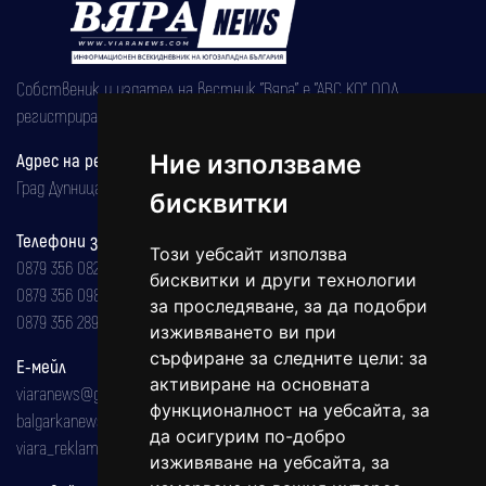
Собственик и издател на вестник "Вяра" е "АВС КО" ООД,
регистрирана на 08.05.2002 година.
Ние използваме
Адрес на редакцията
Град Дупница, ул.''Христо Ботев" 43
бисквитки
Телефони за реклама и абонаменти
Този уебсайт използва
0879 356 082
бисквитки и други технологии
0879 356 098
за проследяване, за да подобри
0879 356 289
изживяването ви при
сърфиране за следните цели:
за
Е-мейл
активиране на основната
viaranews@gmail.com
функционалност на уебсайта
,
за
balgarkanews@gmail.com
да осигурим по-добро
viara_reklama@mail.bg
изживяване на уебсайта
,
за