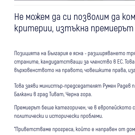
Не можем да си позволим да к
критерии, изтъкна премиерът
Позицията на България е ясна - разширяването тр
страните, кандидатстващи за членство в ЕС. Това
върховенството на правото, човешките права, из
Това заяви министър-председателят Румен Радев п
Балкани в град Тиват, Черна гора.
Премиерът беше категоричен, че в европейското с
политически и исторически проблеми.
"Приветстваме прогреса, който е направен от дом