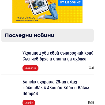
Последни новини
Украинец уби свой сънародник край
Слънчев бряг и опита да избяга
13:47
България
Банско изпраща 29-ия джаз
фестивал с Авишай Коен и Васил
Петров
12:39
Банско