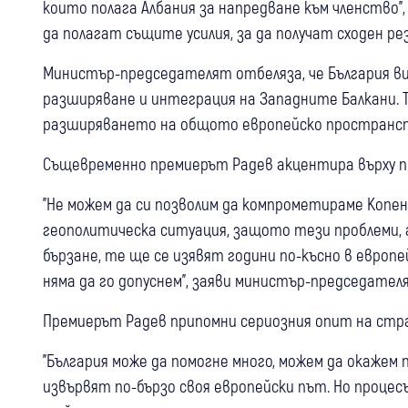
които полага Албания за напредване към членство"
да полагат същите усилия, за да получат сходен р
Министър-председателят отбеляза, че България вин
разширяване и интеграция на Западните Балкани. Т
разширяването на общото европейско пространс
Същевременно премиерът Радев акцентира върху п
"Не можем да си позволим да компрометираме Копе
геополитическа ситуация, защото тези проблеми, а
бързане, те ще се изявят години по-късно в европе
няма да го допуснем", заяви министър-председател
Премиерът Радев припомни сериозния опит на стр
"България може да помогне много, можем да окаже
извървят по-бързо своя европейски път. Но процес