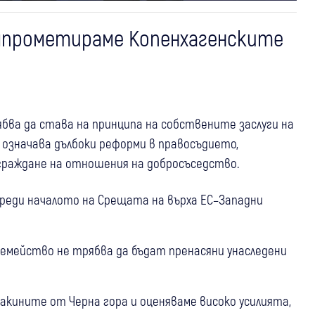
омпрометираме Копенхагенските
ябва да става на принципа на собствените заслуги на
 означава дълбоки реформи в правосъдието,
граждане на отношения на добросъседство.
реди началото на Срещата на върха ЕС–Западни
емейство не трябва да бъдат пренасяни унаследени
акините от Черна гора и оценяваме високо усилията,