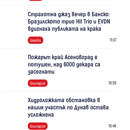
Страхотна джаз вечер в Банско:
Бразилското трио HII Trio и EVDN
вдигнаха публиката на крака
11:07
Банско
Пожарът край Асеновград е
потушен, над 6000 декара са
засегнати
10:59
България
Хидроложката обстановка в
нашия участък по Дунав остава
усложнена
10:46
България