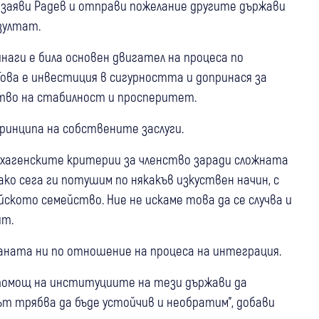
, заяви Радев и отправи пожелание другите държави
езултат.
аги е била основен двигател на процеса по
ова е инвестиция в сигурността и допринася за
тво на стабилност и просперитет.
ринципа на собствените заслуги.
нхагенските критерии за членство заради сложната
ко сега ги потушим по някакъв изкуствен начин, с
йското семейство. Ние не искаме това да се случва и
ят.
аната ни по отношение на процеса на интеграция.
м помощ на институциите на тези държави да
ът трябва да бъде устойчив и необратим", добави