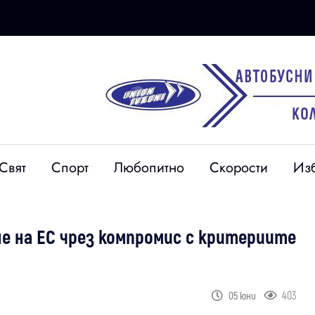
Свят
Спорт
Любопитно
Скорости
Из
не на ЕС чрез компромис с критериите
403
05 юни