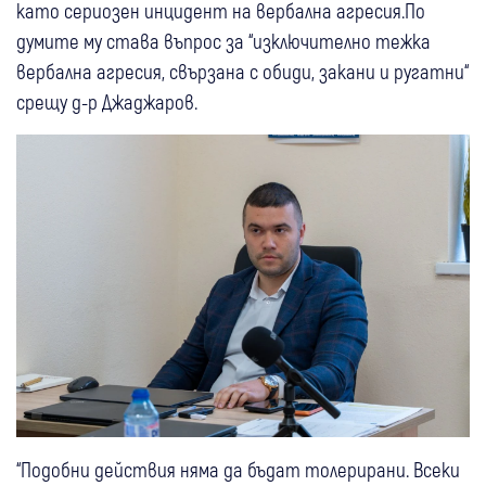
като сериозен инцидент на вербална агресия.По
думите му става въпрос за “изключително тежка
вербална агресия, свързана с обиди, закани и ругатни“
срещу д-р Джаджаров.
“Подобни действия няма да бъдат толерирани. Всеки