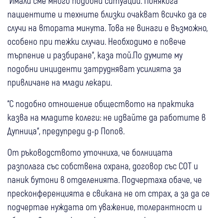
“Имали сме много подобни ситуации. Понякога
пациентите и техните близки очакват всичко да се
случи на втората минута. Това не винаги е възможно,
особено при тежки случаи. Необходимо е повече
търпение и разбиране“, каза той.По думите му
подобни инциденти затрудняват усилията за
привличане на млади лекари.
“С подобно отношение обществото на практика
казва на младите колеги: не идвайте да работите в
Дупница“, предупреди д-р Попов.
От ръководството уточниха, че болницата
разполага със собствена охрана, договор със СОТ и
паник бутони в отделенията. Подчертаха обаче, че
пресконференцията е свикана не от страх, а за да се
подчертае нуждата от уважение, толерантност и