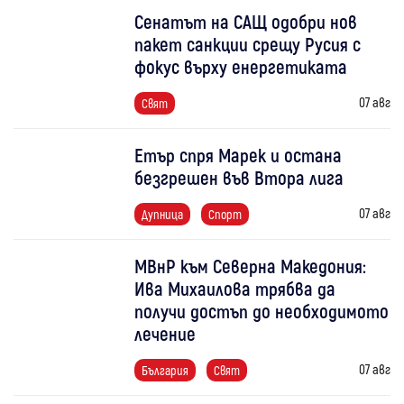
Сенатът на САЩ одобри нов
пакет санкции срещу Русия с
фокус върху енергетиката
07 авг
Свят
Етър спря Марек и остана
безгрешен във Втора лига
07 авг
Дупница
Спорт
МВнР към Северна Македония:
Ива Михаилова трябва да
получи достъп до необходимото
лечение
07 авг
България
Свят