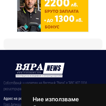
Собственик и издател на вестник "Вяра" е "АВС КО" ООД,
регистрирана на 08.05.2002 година.
Адрес на редакцията
Ние използваме
Град Дупница, ул.''Христо Ботев" 43