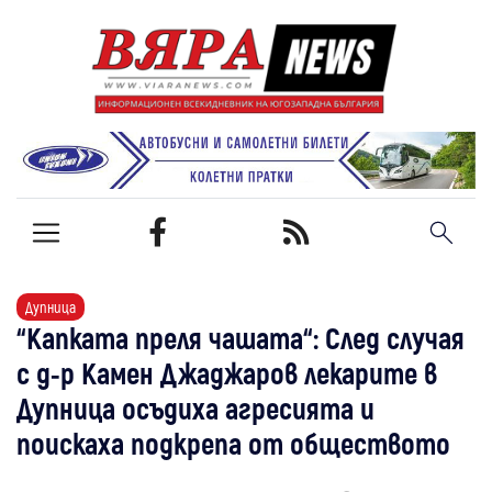
Дупница
“Капката преля чашата“: След случая
с д-р Камен Джаджаров лекарите в
Дупница осъдиха агресията и
поискаха подкрепа от обществото