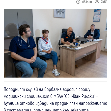
2462
05 юни
Поредният случай на вербална агресия срещу
медицински специалист в МБАЛ “Св. Иван Рилски“ –
Дупница отново извади на преден план напрежението
в системата и отношението към лекарите.