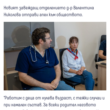
Новият завеждащ отделението д-р Валентина
Николова отправи апел към обществото.
“Работим с деца от нулева възраст, с тежки случаи и
при намален състав. За всеки родител неговото