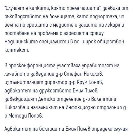
“Случаят е капката, която преля чашата“, заявиха от
ръководството на болницата, като подчертаха, че
целта на срещата с медиите е защита на лекаря и
поставяне на проблема с агресията срещу
медицинските специалисти в по-широк обществен
контекст.
В пресконференцията участваха управителят на
лечебното заведение д-р Стефан Николов,
изпълнителният директор д-р Крум Бонев,
адвокатът на дружеството Емил Пилев,
завеждащият Детско отделение д-р Валентина
Николова и началникът на Инфекциозно отделение д-
р Методи Попов.
Адвокатът на болницата Емил Пилев определи случая