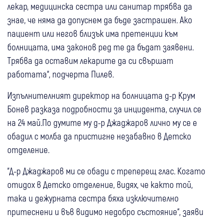
лекар, медицинска сестра или санитар трябва да
знае, че няма да допуснем да бъде застрашен. Ако
пациент или негов близък има претенции към
болницата, има законов ред те да бъдат заявени.
Трябва да оставим лекарите да си свършат
работата“, подчерта Пилев.
Изпълнителният директор на болницата д-р Крум
Бонев разказа подробности за инцидента, случил се
на 24 май.По думите му д-р Джаджаров лично му се е
обадил с молба да пристигне незабавно в Детско
отделение.
“Д-р Джаджаров ми се обади с треперещ глас. Когато
отидох в Детско отделение, видях, че както той,
така и дежурната сестра бяха изключително
притеснени и във видимо недобро състояние“, заяви