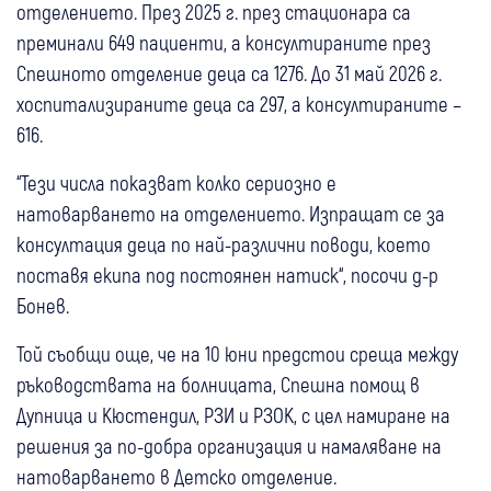
отделението. През 2025 г. през стационара са
преминали 649 пациенти, а консултираните през
Спешното отделение деца са 1276. До 31 май 2026 г.
хоспитализираните деца са 297, а консултираните –
616.
“Тези числа показват колко сериозно е
натоварването на отделението. Изпращат се за
консултация деца по най-различни поводи, което
поставя екипа под постоянен натиск“, посочи д-р
Бонев.
Той съобщи още, че на 10 юни предстои среща между
ръководствата на болницата, Спешна помощ в
Дупница и Кюстендил, РЗИ и РЗОК, с цел намиране на
решения за по-добра организация и намаляване на
натоварването в Детско отделение.