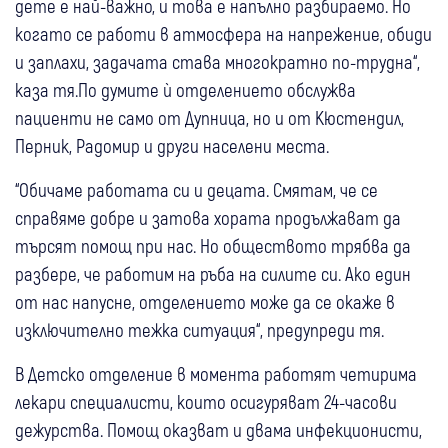
дете е най-важно, и това е напълно разбираемо. Но
когато се работи в атмосфера на напрежение, обиди
и заплахи, задачата става многократно по-трудна“,
каза тя.По думите ѝ отделението обслужва
пациенти не само от Дупница, но и от Кюстендил,
Перник, Радомир и други населени места.
“Обичаме работата си и децата. Смятам, че се
справяме добре и затова хората продължават да
търсят помощ при нас. Но обществото трябва да
разбере, че работим на ръба на силите си. Ако един
от нас напусне, отделението може да се окаже в
изключително тежка ситуация“, предупреди тя.
В Детско отделение в момента работят четирима
лекари специалисти, които осигуряват 24-часови
дежурства. Помощ оказват и двама инфекционисти,