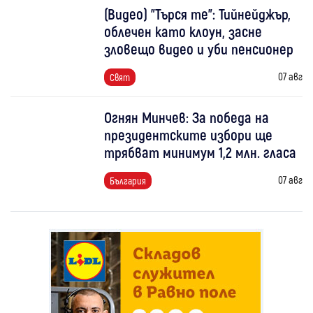
(Видео) "Търся те": Тийнейджър,
облечен като клоун, засне
зловещо видео и уби пенсионер
07 авг
Свят
Огнян Минчев: За победа на
президентските избори ще
трябват минимум 1,2 млн. гласа
07 авг
България