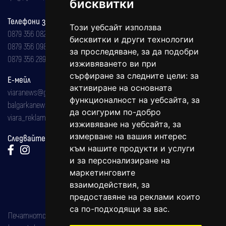
бисквитки
Телефони за реклама и абонаменти
Този уебсайт използва
0879 356 082
бисквитки и други технологии
0879 356 098
за проследяване, за да подобри
0879 356 289
изживяването ви при
сърфиране за следните цели:
за
Е-мейл
активиране на основната
viaranews@gmail.com
функционалност на уебсайта
,
за
balgarkanews@gmail.com
да осигурим по-добро
viara_reklama@mail.bg
изживяване на уебсайта
,
за
измерване на вашия интерес
Следвайте ни:
към нашите продукти и услуги
и за персонализиране на
маркетинговите
взаимодействия
,
за
предоставяне на реклами които
са по-подходящи за вас
.
Печатното издание на вестника е регистрирано в националния