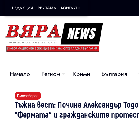
РЕДАКЦИЯ
РЕКЛАМА
КОНТАКТИ
Начало
Регион
Крими
България
Благоевград
Тъжна вест: Почина Александър Тод
“Фермата“ и гражданските протес