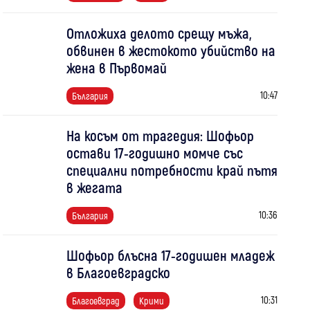
Отложиха делото срещу мъжа,
обвинен в жестокото убийство на
жена в Първомай
10:47
България
На косъм от трагедия: Шофьор
остави 17-годишно момче със
специални потребности край пътя
в жегата
10:36
България
Шофьор блъсна 17-годишен младеж
в Благоевградско
10:31
Благоевград
Крими