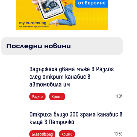
Последни новини
Задържаха двама мъже в Разлог
след открит канабис в
автомобила им
11:04
Разлог
Крими
Откриха близо 300 грама канабис в
къща в Петричко
10:59
Благоевград
Крими