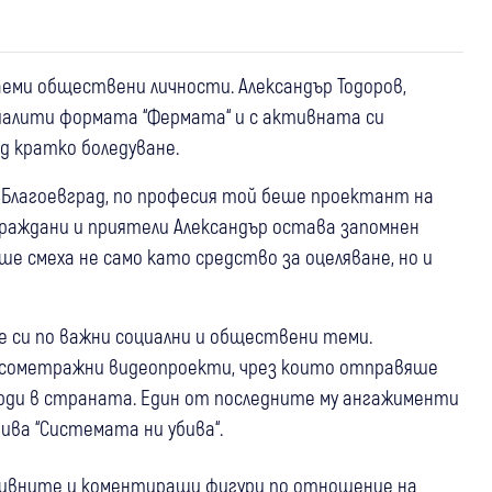
аеми обществени личности. Александър Тодоров,
риалити формата “Фермата“ и с активната си
ед кратко боледуване.
т Благоевград, по професия той беше проектант на
граждани и приятели Александър остава запомнен
аше смеха не само като средство за оцеляване, но и
 си по важни социални и обществени теми.
сометражни видеопроекти, чрез които отправяше
рди в страната. Един от последните му ангажименти
ива “Системата ни убива“.
тивните и коментиращи фигури по отношение на