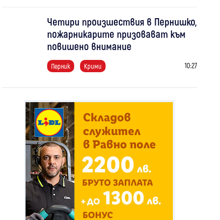
Четири произшествия в Пернишко,
пожарникарите призовават към
повишено внимание
10:27
Перник
Крими