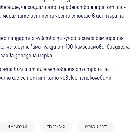
вяваше, че социалното неравенство е един от най-
на моралните ценности често стоеше в центъра на
естандартно чувство за хумор и силна самоирония.
а, че шоуто “има нужда от 100-килограмова, брадясала
негова запазена марка.
ромна вълна от съболезнования от страна на
оито ще го помнят като човек с непоколебимо
04 авг
Свят
Спорт
02 авг
Свят
(Снимки) Последно сбогом с Франко
30 юли
България
Откриха тялото на легендарния
Барези: Хиляди фенове и футболни
IN MEMORIAM
ТЕЛЕВИЗИЯ
СКРЪБНА ВЕСТ
Ново напрежение заради авиобаза
алпинист Нирмал Пурджа след
легенди изпратиха капитана на Милан
“Безмер“: Жители излизат на протест
смъртоносната лавина в Пакистан