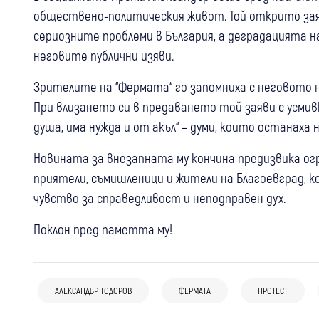
обществено-политическия живот. Той открито зая
сериозните проблеми в България, а деградацията 
неговите публични изяви.
Зрителите на “Фермата“ го запомниха с неговото н
При влизането си в предаването той заяви с усмивк
душа, има нужда и от акъл“ – думи, които останаха 
Новината за внезапната му кончина предизвика ог
приятели, съмишленици и жители на Благоевград, к
чувство за справедливост и неподправен дух.
Поклон пред паметта му!
03 авг
България
05 авг
Перник
Радомир
Вместо сватба – погребение: Протест
Почина Лиляна Десова, дарила
АЛЕКСАНДЪР ТОДОРОВ
ФЕРМАТА
ПРОТЕСТ
30 юли
България
за 22-годишната Даяна, загинала след
безценния си архив на Перник
Напрежението около “Безмер“ ескалира:
сблъсък с тир