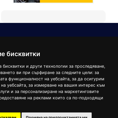
Е-мейл
Следвайте ни:
viaranews@gmail.com
balgarkanews@gmail.com
ме бисквитки
viara_reklama@mail.bg
а бисквитки и други технологии за проследяване,
ването ви при сърфиране за следните цели:
за
ата функционалност на уебсайта
,
за да осигурим
 на уебсайта
,
за измерване на вашия интерес към
луги и за персонализиране на маркетинговите
предоставяне на реклами които са по-подходящи
 под номер: ISSN 1312-4722.
отказвам
Промяна на предпочитанията ми