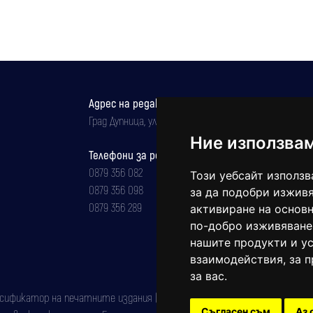
срещу американските самолети
Адрес на редакцията
Град Дупница, ул.''Христо Ботев" 43
Ние използва
Телефони за реклама и абонаменти
0879 356 082
Този уебсайт използв
0879 356 098
за да подобри изживя
0879 356 289
активиране на основн
по-добро изживяване
нашите продукти и ус
взаимодействия
,
за 
за вас
.
фикатор на печатните издания (Българска национална агенция за ISSN)
Съгласен съм
Аз 