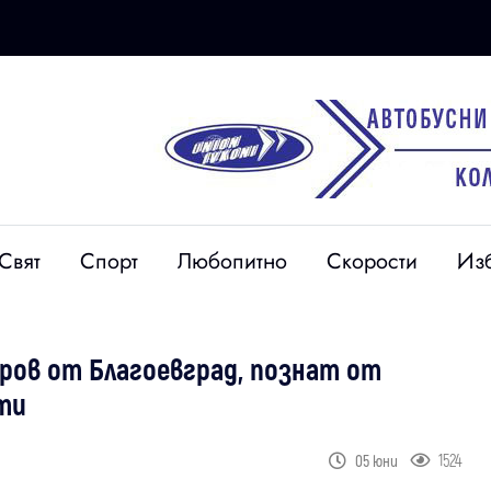
Свят
Спорт
Любопитно
Скорости
Из
оров от Благоевград, познат от
ти
1524
05 юни