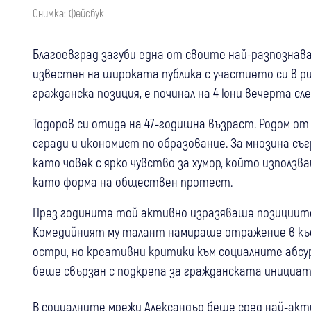
Снимка: Фейсбук
Благоевград загуби една от своите най-разпознав
известен на широката публика с участието си в 
гражданска позиция, е починал на 4 юни вечерта сл
Тодоров си отиде на 47-годишна възраст. Родом о
сгради и икономист по образование. За мнозина съ
като човек с ярко чувство за хумор, който използв
като форма на обществен протест.
През годините той активно изразяваше позициите
Комедийният му талант намираше отражение в къ
остри, но креативни критики към социалните абсу
беше свързан с подкрепа за гражданската инициат
В социалните мрежи Александър беше сред най-ак