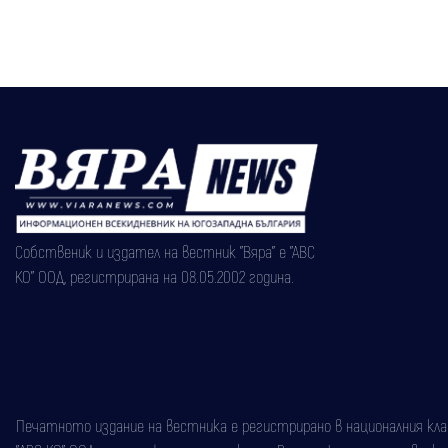
“Не искаме България във войната“
Собственик и издател на вестник "Вяра" е "АВС
КО" ООД, регистрирана на 08.05.2002 година.
Печатното издание на вестника е регистрирано в националния класи